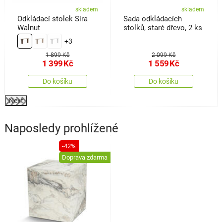
skladem
skladem
Odkládací stolek Sira
Sada odkládacích
Walnut
stolků, staré dřevo, 2 ks
+3
1 899 Kč
2 099 Kč
1 399
Kč
1 559
Kč
Do košíku
Do košíku
Next
Naposledy prohlížené
-42%
Doprava zdarma