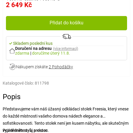
2 649 Kč
Přidat do košíku
Skladem poslední kus
Doručení na adresu
(více informací)
zdarma
|
doručíme
úterý 11.8.
Nákupem získáte
2 Pohoďáčky
Katalogové číslo:
811798
Popis
Představujeme vám náš úžasný odkládací stolek Freesia, který vnese
do každé místnosti vašeho domova nádech elegance a
sofistikovanosti. Tento stolek není jen kusem nábytku, ale skutečným
vyjádřením stylu a vkusu.
Pozvedněte svůj prostor