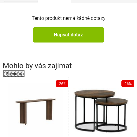
Tento produkt nemá žádné dotazy
Napsat dotaz
Mohlo by vás zajímat
Previous
%
-26%
-26%