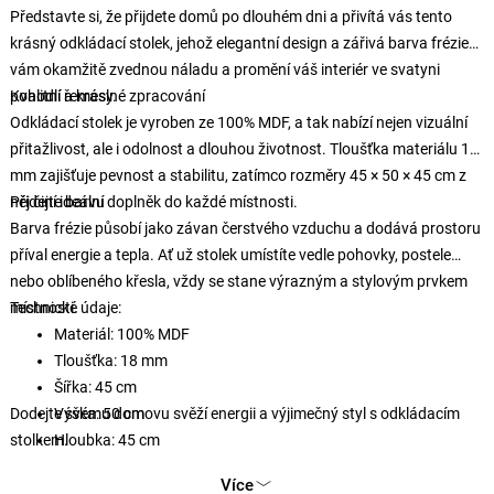
Představte si, že přijdete domů po dlouhém dni a přivítá vás tento
krásný odkládací stolek, jehož elegantní design a zářivá barva frézie
vám okamžitě zvednou náladu a promění váš interiér ve svatyni
pohodlí a krásy.
Kvalitní řemeslné zpracování
Odkládací stolek je vyroben ze 100% MDF, a tak nabízí nejen vizuální
přitažlivost, ale i odolnost a dlouhou životnost. Tloušťka materiálu 18
mm zajišťuje pevnost a stabilitu, zatímco rozměry 45 × 50 × 45 cm z
něj činí ideální doplněk do každé místnosti.
Přidejte barvu
Barva frézie působí jako závan čerstvého vzduchu a dodává prostoru
příval energie a tepla. Ať už stolek umístíte vedle pohovky, postele
nebo oblíbeného křesla, vždy se stane výrazným a stylovým prvkem
místnosti.
Technické údaje:
Materiál: 100% MDF
Tloušťka: 18 mm
Šířka: 45 cm
Dodejte svému domovu svěží energii a výjimečný styl s odkládacím
Výška: 50 cm
stolkem.
Hloubka: 45 cm
Barva: frézie
Více