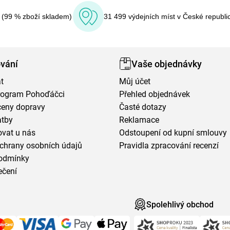
í (99 % zboží skladem)
31 499 výdejních míst v České republi
vání
Vaše objednávky
t
Můj účet
program Pohoďáčci
Přehled objednávek
ceny dopravy
Časté dotazy
atby
Reklamace
vat u nás
Odstoupení od kupní smlouvy
chrany osobních údajů
Pravidla zpracování recenzí
odmínky
ečení
Spolehlivý obchod