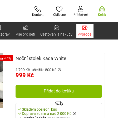
Přihlášení
Kontakt
Oblíbené
Košík
 zdraví
Vše pro děti
Cestování a nákupy
Výprodej
Noční stolek Kada White
va -44%
1 799 Kč
ušetříte 800 Kč
999 Kč
Přidat do košíku
Skladem poslední kus
Doprava zdarma nad 2 000 Kč