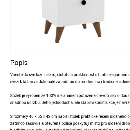
Popis
Vneste do své ložnice klid, čistotu a praktičnost s tímto elegantn
svěží bílá barva dokonale zapadnou do moderního i tradičně laděného
Stolek je vyroben ze 100% melaminem potažené dřevotřísky o tlouš
snadnou údržbu. Jeho jednoduchá, ale stabilní konstrukce je navržen
S rozměry 40 × 55 × 42 cm nabízí stolek praktické řešení úložného p
zatímco zásuvka a otevřená police poskytují místo pro uložení drob