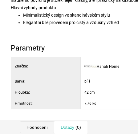
hladkému povrchu je stolek nejen krásný, ale i praktický na každode
Hlavní výhody produktu
Minimalistický design ve skandinávském stylu
Elegantní bílé provedení pro čistý a vzdušný vzhled
Odolná a snadno udržovatelná melaminovaná dřevotříska
Praktická kombinace zásuvky a otevřené police
Rychlá montáž a dlouhá životnost
Parametry
Typ výrobku: noční stolek
Materiál: 100% melaminem potažená dřevotříska
Značka:
Hanah Home
Tloušťka materiálu: 18 mm
Šířka: 40 cm
Barva:
Výška: 55 cm
bílá
Hloubka: 42 cm
Hloubka:
42 cm
Barva: bílá
Hmotnost:
7,76 kg
Hodnocení
Dotazy
(0)