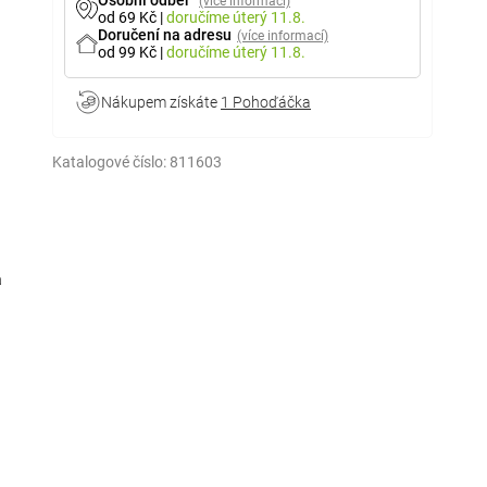
Osobní odběr
(více informací)
od 69 Kč
|
doručíme
úterý 11.8.
Doručení na adresu
(více informací)
od 99 Kč
|
doručíme
úterý 11.8.
Nákupem získáte
1 Pohoďáčka
Katalogové číslo:
811603
a