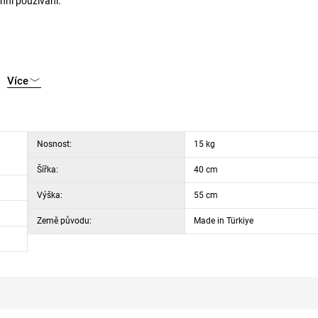
nní používání.
Více
Nosnost:
15 kg
Šířka:
40 cm
Výška:
55 cm
Země původu:
Made in Türkiye