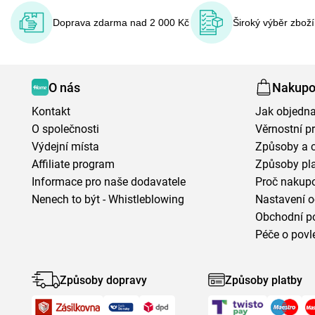
Doprava zdarma nad 2 000 Kč
Široký výběr zbož
O nás
Nakupo
Kontakt
Jak objedna
O společnosti
Věrnostní 
Výdejní místa
Způsoby a 
Affiliate program
Způsoby pl
Informace pro naše dodavatele
Proč nakupo
Nenech to být - Whistleblowing
Nastavení o
Obchodní p
Péče o povl
Způsoby dopravy
Způsoby platby