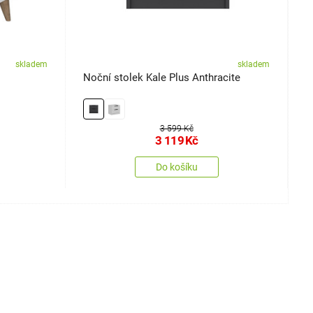
skladem
skladem
Noční stolek Kale Plus Anthracite
N
3 599 Kč
3 119
Kč
Do košíku