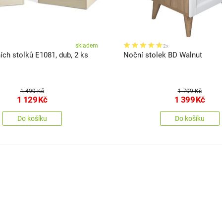
skladem
2x
ch stolků E1081, dub, 2 ks
Noční stolek BD Walnut
1 499 Kč
1 799 Kč
1 129
Kč
1 399
Kč
Do košíku
Do košíku