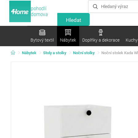
pohodlí
domova
Bytový textil
Nábytek
Doplňky a dekorace
Kuchyn
Nábytek
Stoly a stolky
Noční stolky
Noční stolek Kada W