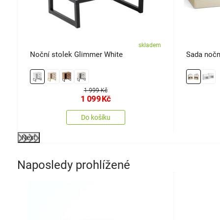
em
skladem
Noční stolek Glimmer White
Sada noční
1 999 Kč
1 099
Kč
Do košíku
Next
Naposledy prohlížené