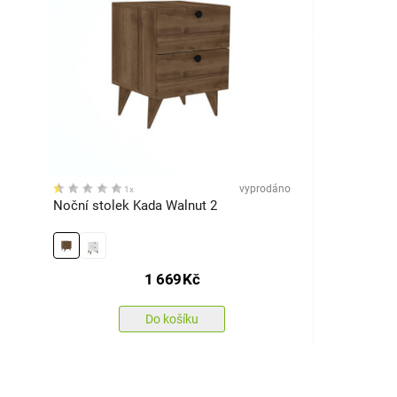
vyprodáno
1x
Noční stolek Kada Walnut 2
1 669
Kč
Do košíku