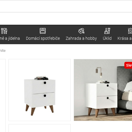
ě a jídelna
Domácí spotřebiče
Zahrada a hobby
Úklid
Krása a
hite
Sle