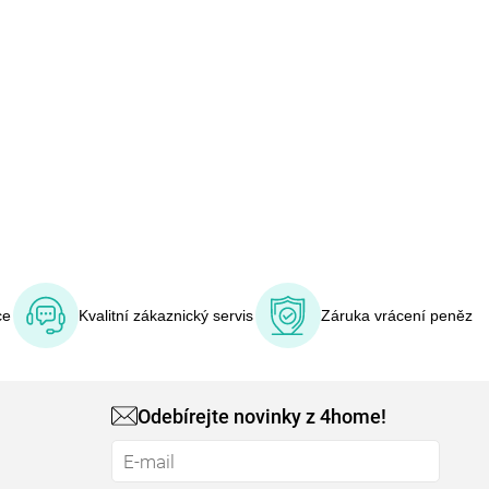
ce
Kvalitní zákaznický servis
Záruka vrácení peněz
Odebírejte novinky z 4home!