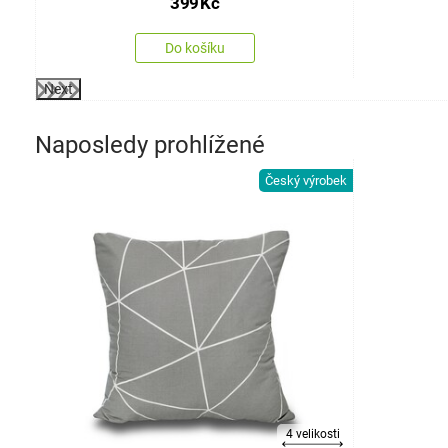
399
Kč
Do košíku
Next
Naposledy prohlížené
Český výrobek
4 velikosti