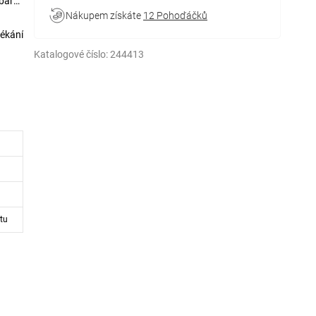
 barvě
Nákupem získáte
12 Pohoďáčků
ékání
Katalogové číslo:
244413
tu