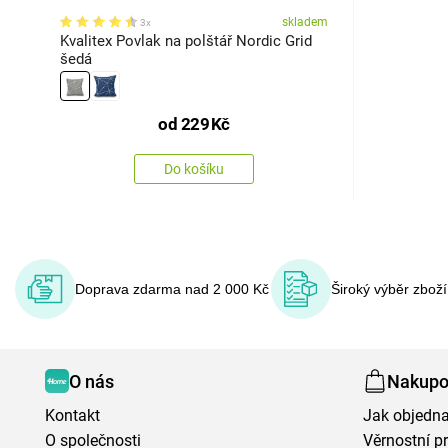
skladem
3x
Kvalitex Povlak na polštář Nordic Grid
šedá
od
229
Kč
Do košíku
Doprava zdarma nad 2 000 Kč
Široký výběr zbož
O nás
Nakupo
Kontakt
Jak objedna
O společnosti
Věrnostní 