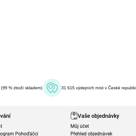
í (99 % zboží skladem)
31 615 výdejních míst v České republi
vání
Vaše objednávky
t
Můj účet
program Pohoďáčci
Přehled objednávek