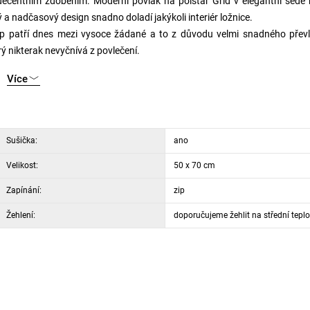
 decentním zdobením. Moderní povlak na polštář Grid v elegantní šedé
a nadčasový design snadno doladí jakýkoli interiér ložnice.
ip patří dnes mezi vysoce žádané a to z důvodu velmi snadného převl
ý nikterak nevyčnívá z povlečení.
Více
Sušička:
ano
Velikost:
50 x 70 cm
Zapínání:
zip
Žehlení:
doporučujeme žehlit na střední teplo