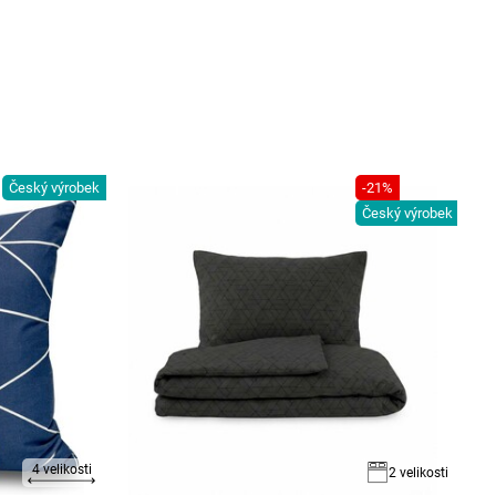
Český výrobek
-21%
Český výrobek
4 velikosti
2 velikosti