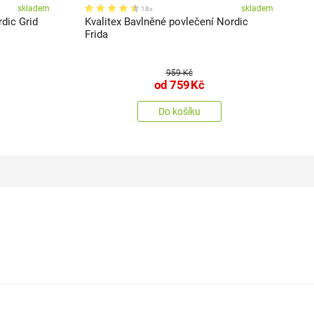
skladem
skladem
18x
rdic Grid
Kvalitex Bavlněné povlečení Nordic
K
Frida
959 Kč
od
759
Kč
Do košíku