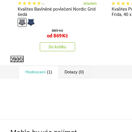
em
skladem
1x
Kvalitex Bavlněné povlečení Nordic Grid
Kvalitex P
šedá
Frida, 40 
889 Kč
od
869
Kč
Do košíku
Next
Hodnocení
(1)
Dotazy
(0)