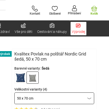
Přihlášení
Kontakt
Oblíbené
Košík
 zdraví
Vše pro děti
Cestování a nákupy
Výprodej
Kvalitex Povlak na polštář Nordic Grid
výrobek
šedá, 50 x 70 cm
Barevné varianty:
Šedá
Velikostní varianty (4)
50 x 70 cm