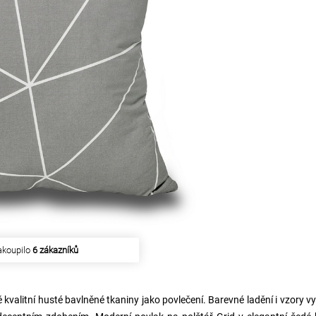
akoupilo
6 zákazníků
 kvalitní husté bavlněné tkaniny jako povlečení. Barevné ladění i vzory v