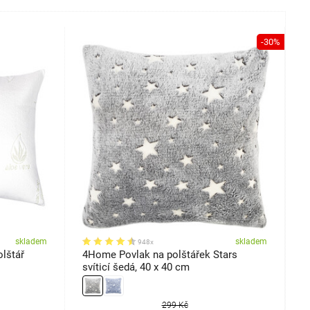
-30%
skladem
skladem
948x
lštář
4Home Povlak na polštářek Stars
4
svíticí šedá, 40 x 40 cm
T
299 Kč