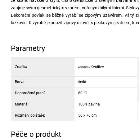
ze skandinávského stylu, charakteristického světlými barvami a
zaujme svým geometrickým vzorem tvořeným bílými liniemi. Stylový 
Dekorační povlak se běžně vyrábí se zipovým uzávěrem. Všitý z
lůžkovin. K výrobě je použit zipový uzávěr s peckovým jezdcem, kter
Parametry
Značka:
Kvalitex
Barva:
šedá
Doporučené praní:
60 °C
Materiál:
100% bavlna
Rozměry polštáře:
50 x 70 cm
Péče o produkt