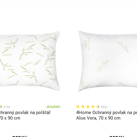
skladem
316x
302x
ranný povlak na polštář
4Home Ochranný povlak na po
0 x 90 cm
Aloe Vera, 70 x 90 cm