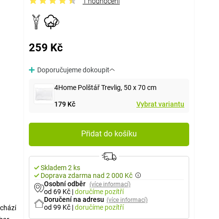
1 hodnocení
259 Kč
Doporučujeme dokoupit
4Home Polštář Trevlig, 50 x 70 cm
179 Kč
Vybrat variantu
Přidat do košíku
Skladem 2 ks
Doprava zdarma nad 2 000 Kč
Osobní odběr
(více informací)
od 69 Kč
|
doručíme
pozítří
Doručení na adresu
(více informací)
od 99 Kč
|
doručíme
pozítří
ychází