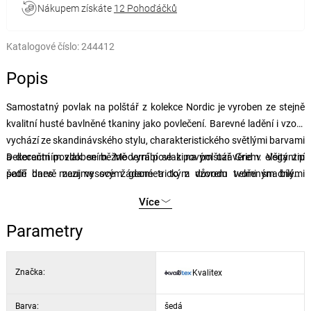
Nákupem získáte
12 Pohoďáčků
Katalogové číslo:
244412
Popis
Samostatný povlak na polštář z kolekce Nordic je vyroben ze stejně
kvalitní husté bavlněné tkaniny jako povlečení. Barevné ladění i vzory
vychází ze skandinávského stylu, charakteristického světlými barvami
a decentním zdobením. Moderní povlak na polštář Grid v elegantní
Dekorační povlak se běžně vyrábí se zipovým uzávěrem. Všitý zip
šedé barvě zaujme svým geometrickým vzorem tvořeným bílými
patří dnes mezi vysoce žádané a to z důvodu velmi snadného
liniemi. Stylový a nadčasový design snadno doladí jakýkoli interiér
převlékání lůžkovin. K výrobě je použit zipový uzávěr s peckovým
Více
ložnice.
jezdcem, který nikterak nevyčnívá z povlečení.
Parametry
Značka:
Kvalitex
Barva:
šedá