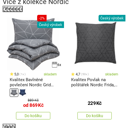
Více z kolekce
Nordic
Previous
k
-2%
Český výrobek
Český výrobek
6x
5,0
skladem
4,7
skladem
1x
50x
Kvalitex Bavlněné
Kvalitex Povlak na
povlečení Nordic Grid
polštářek Nordic Frida,
šedá
40 x 40 cm
889 Kč
229
Kč
od
869
Kč
Do košíku
Do košíku
Next