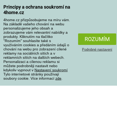
Časté dotazy
Principy a ochrana soukromí na
Reklamace
4home.cz
Odstoupení od kupní smlouvy
4home.cz přizpůsobujeme na míru vám.
Pravidla zpracování recenzí
Na základě vašeho chování na webu
personalizujeme jeho obsah a
zobrazujeme vám relevantní nabídky a
Způsoby dopravy
produkty. Kliknutím na tlačítko
ROZUMÍM
"Rozumím" souhlasíte také s
využíváním cookies a předáním údajů o
chování na webu pro zobrazení cílené
Podrobné nastavení
reklamy na sociálních sítích a v
Způsoby platby
reklamních sítích na dalších webech.
Personalizaci a cílenou reklamu si
můžete podrobněji nastavit nebo
kdykoliv vypnout v
Nastavení soukromí
Spolehlivý obchod
Tyto internetové stránky používají
soubory cookie. Více informací
zde
.
Ochrana osobních údajů
O souborech cookies