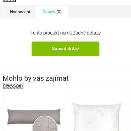
Hodnocení
Dotazy
(0)
Tento produkt nemá žádné dotazy
Napsat dotaz
Mohlo by vás zajímat
Previous
k