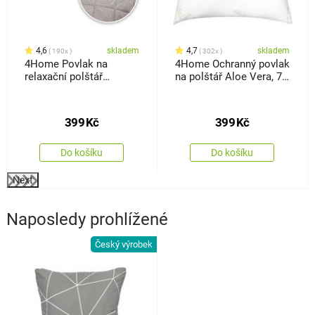
4,6
skladem
4,7
skladem
190x
302x
4Home Povlak na
4Home Ochranný povlak
relaxační polštář
na polštář Aloe Vera, 70
Náhradní manžel Orient
x 90 cm
šedá, 50 x 150 cm
399
Kč
399
Kč
Do košíku
Do košíku
Next
Naposledy prohlížené
Český výrobek