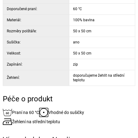
Doporučené praní:
60 °C
Materiál:
100% bavlna
Rozměry polštáře:
50 x 50 cm
Sušička:
ano
Velikost:
50 x 50 cm
Zapínání:
zip
doporučujeme žehlit na střední
Žehlení:
teplotu
Péče o produkt
Praní na 60 °C
Vhodné do sušičky
Žehlení na střední teplotu