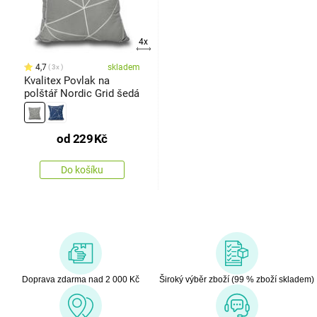
4x
4,7
skladem
3x
Kvalitex Povlak na
polštář Nordic Grid šedá
od
229
Kč
Do košíku
Doprava zdarma nad 2 000 Kč
Široký výběr zboží (99 % zboží skladem)