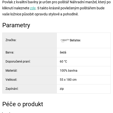
Povlak z kvalitní bavlny je určen pro polštář Náhradní manžel, který po
kliknutí naleznete
zde
. S takto krásně povlečeným polštářem bude
vaše ložnice působit opravdu stylově a pohodlně.
Parametry
Značka:
Bellatex
Barva:
šedá
Doporučené praní:
60 °C
Materiál:
100% bavlna
Velikost:
55 x 180 cm
Zapínání:
zip
Péče o produkt