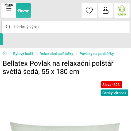
Menu
Košík
Bytový textil
Dekorační polštářky
Povlaky na polštářky
Bellatex Povlak na relaxační polštář
světlá šedá, 55 x 180 cm
Sleva -32%
Český výrobek