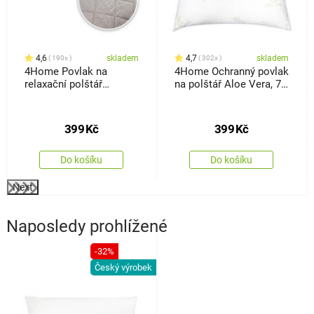
4,6
skladem
4,7
skladem
190x
302x
4Home Povlak na
4Home Ochranný povlak
relaxační polštář
na polštář Aloe Vera, 70
Náhradní manžel Orient
x 90 cm
šedá, 50 x 150 cm
399
Kč
399
Kč
Do košíku
Do košíku
Next
Naposledy prohlížené
-32%
Český výrobek