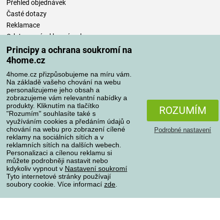
Přehled objednávek
Časté dotazy
Reklamace
Odstoupení od kupní smlouvy
Pravidla zpracování recenzí
Principy a ochrana soukromí na
4home.cz
Způsoby dopravy
4home.cz přizpůsobujeme na míru vám.
Na základě vašeho chování na webu
personalizujeme jeho obsah a
zobrazujeme vám relevantní nabídky a
produkty. Kliknutím na tlačítko
Způsoby platby
ROZUMÍM
"Rozumím" souhlasíte také s
využíváním cookies a předáním údajů o
chování na webu pro zobrazení cílené
Podrobné nastavení
reklamy na sociálních sítích a v
Spolehlivý obchod
reklamních sítích na dalších webech.
Personalizaci a cílenou reklamu si
můžete podrobněji nastavit nebo
kdykoliv vypnout v
Nastavení soukromí
Tyto internetové stránky používají
soubory cookie. Více informací
zde
.
Ochrana osobních údajů
O souborech cookies