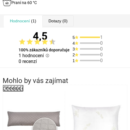
Praní na 60 °C
Hodnocení
(1)
Dotazy
(0)
4,5
1
5
0
4
0
3
100% zákazníků doporučuje
0
2
1 hodnocení
0
1
0 recenzí
Mohlo by vás zajímat
Previous
k