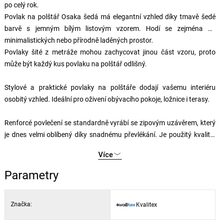
po celý rok.
Povlak na polštář Osaka šedá má elegantní vzhled díky tmavě šedé
barvě s jemným bílým listovým vzorem. Hodí se zejména do
minimalistických nebo přírodně laděných prostor.
Povlaky šité z metráže mohou zachycovat jinou část vzoru, proto
může být každý kus povlaku na polštář odlišný.
Stylové a praktické povlaky na polštáře dodají vašemu interiéru
osobitý vzhled. Ideální pro oživení obývacího pokoje, ložnice i terasy.
Renforcé povlečení se standardně vyrábí se zipovým uzávěrem, který
je dnes velmi oblíbený díky snadnému převlékání. Je použitý kvalitní
zip s peckovým jezdcem, který je nenápadně zapuštěný a nevystupuje
Více
z povlečení.
Parametry
Značka:
Kvalitex