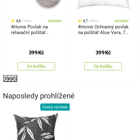
4,6
skladem
4,7
skladem
190x
302x
4Home Povlak na
4Home Ochranný povlak
relaxační polštář
na polštář Aloe Vera, 70
Náhradní manžel Orient
x 90 cm
šedá, 50 x 150 cm
399
Kč
399
Kč
Do košíku
Do košíku
Next
Naposledy prohlížené
Český výrobek