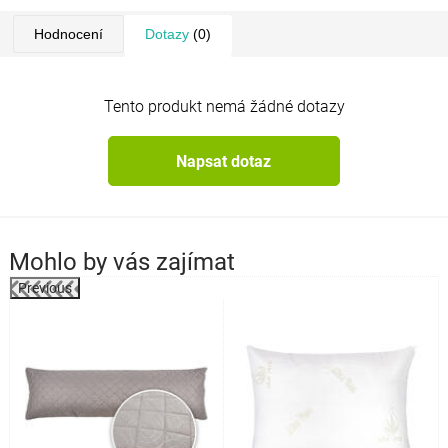
Hodnocení
Dotazy
(0)
Tento produkt nemá žádné dotazy
Napsat dotaz
Mohlo by vás zajímat
Previous
k