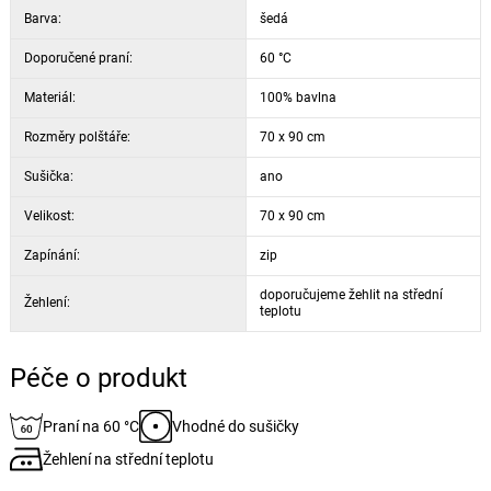
Barva:
šedá
Doporučené praní:
60 °C
Materiál:
100% bavlna
Rozměry polštáře:
70 x 90 cm
Sušička:
ano
Velikost:
70 x 90 cm
Zapínání:
zip
doporučujeme žehlit na střední
Žehlení:
teplotu
Péče o produkt
Praní na 60 °C
Vhodné do sušičky
Žehlení na střední teplotu