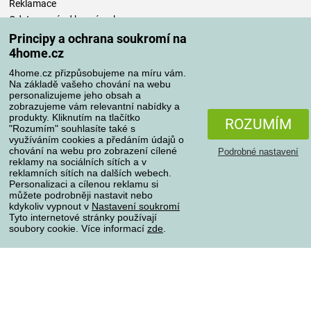
Reklamace
Odstoupení od kupní smlouvy
Pravidla zpracování recenzí
Principy a ochrana soukromí na
4home.cz
Způsoby dopravy
4home.cz přizpůsobujeme na míru vám.
Na základě vašeho chování na webu
personalizujeme jeho obsah a
zobrazujeme vám relevantní nabídky a
produkty. Kliknutím na tlačítko
Způsoby platby
ROZUMÍM
"Rozumím" souhlasíte také s
využíváním cookies a předáním údajů o
chování na webu pro zobrazení cílené
Podrobné nastavení
reklamy na sociálních sítích a v
Spolehlivý obchod
reklamních sítích na dalších webech.
Personalizaci a cílenou reklamu si
můžete podrobněji nastavit nebo
kdykoliv vypnout v
Nastavení soukromí
Tyto internetové stránky používají
soubory cookie. Více informací
zde
.
Ochrana osobních údajů
O souborech cookies