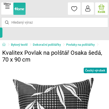
Menu
Košík
Bytový textil
Dekorační polštářky
Povlaky na polštářky
Kvalitex Povlak na polštář Osaka šedá,
70 x 90 cm
Český výrobek