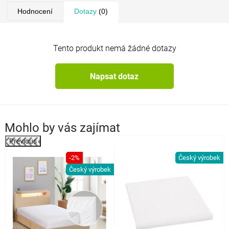
Hodnocení
Dotazy
(0)
Tento produkt nemá žádné dotazy
Napsat dotaz
Mohlo by vás zajímat
Previous
k
-2%
Český výrobek
Český výrobek