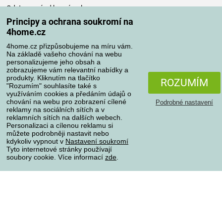
Odstoupení od kupní smlouvy
Pravidla zpracování recenzí
Principy a ochrana soukromí na
4home.cz
Způsoby dopravy
4home.cz přizpůsobujeme na míru vám.
Na základě vašeho chování na webu
personalizujeme jeho obsah a
zobrazujeme vám relevantní nabídky a
produkty. Kliknutím na tlačítko
Způsoby platby
ROZUMÍM
"Rozumím" souhlasíte také s
využíváním cookies a předáním údajů o
chování na webu pro zobrazení cílené
Podrobné nastavení
reklamy na sociálních sítích a v
Spolehlivý obchod
reklamních sítích na dalších webech.
Personalizaci a cílenou reklamu si
můžete podrobněji nastavit nebo
kdykoliv vypnout v
Nastavení soukromí
Tyto internetové stránky používají
soubory cookie. Více informací
zde
.
Ochrana osobních údajů
O souborech cookies