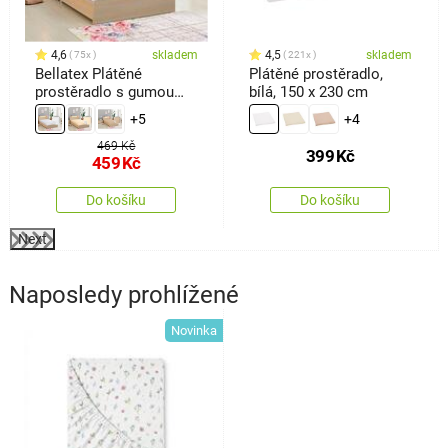
4,6
skladem
4,5
skladem
75x
221x
Bellatex Plátěné
Plátěné prostěradlo,
prostěradlo s gumou
bílá, 150 x 230 cm
bílá, 90 x 200 cm
+5
+4
469 Kč
399
Kč
459
Kč
Do košíku
Do košíku
Next
Naposledy prohlížené
Novinka