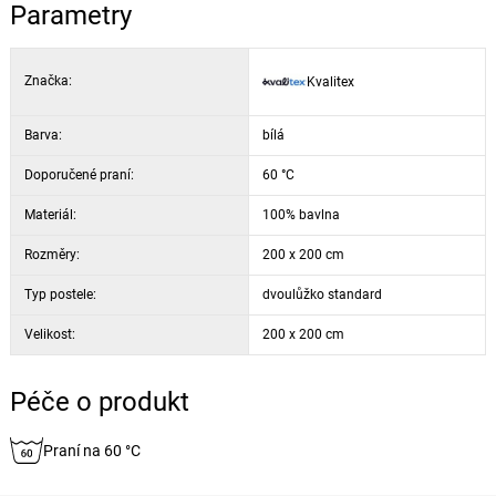
Parametry
Značka:
Kvalitex
Barva:
bílá
Doporučené praní:
60 °C
Materiál:
100% bavlna
Rozměry:
200 x 200 cm
Typ postele:
dvoulůžko standard
Velikost:
200 x 200 cm
Péče o produkt
Praní na 60 °C