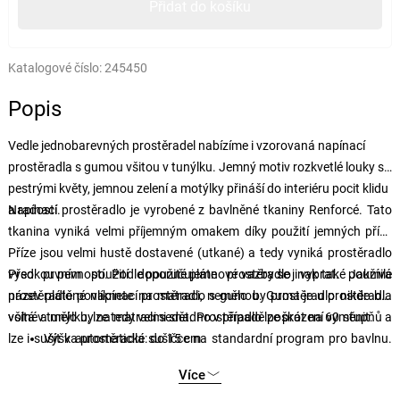
Přidat do košíku
Katalogové číslo:
245450
Popis
Vedle jednobarevných prostěradel nabízíme i vzorovaná napínací
prostěradla s gumou všitou v tunýlku. Jemný motiv rozkvetlé louky s
pestrými květy, jemnou zelení a motýlky přináší do interiéru pocit klidu
a radosti.
Napínací prostěradlo je vyrobené z bavlněné tkaniny Renforcé. Tato
tkanina vyniká velmi příjemným omakem díky použití jemných přízí.
Příze jsou velmi hustě dostavené (utkané) a tedy vyniká prostěradlo
vysokou pevností. Podle použité plátnové vazby se jinak také používá
Před prvním použití doporučujeme prostěradlo vyprat. Jakmile
název plátěné napínací prostěradlo s gumou. Guma je u prostěradla
prostěradlo povlíknete na matraci, nemělo by prostěradlo nikde být
všitá v tunýlku, lze tedy velmi snadno v případě poškození vyměnit.
volné a mělo by na matraci sedět. Prostěradlo lze prát na 60 stupňů a
lze i sušit v automatické sušičce na standardní program pro bavlnu.
Výška prostěradla: do 15 cm
Určitě nedoporučujeme rychlé sušení na vysokou teplotu a to hlavně
Více
proto, aby nedošlo k poškození bavlněných vláken.