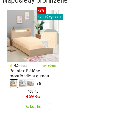
Naposledy prohlížené
-2%
Český výrobek
4,6
skladem
16x
Bellatex Plátěné
prostěradlo s gumou
béžová, 90 x 200 cm
+5
469 Kč
459
Kč
Do košíku