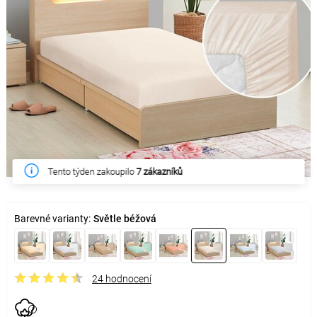
Tento týden zakoupilo
7 zákazníků
Barevné varianty:
Světle béžová
24 hodnocení