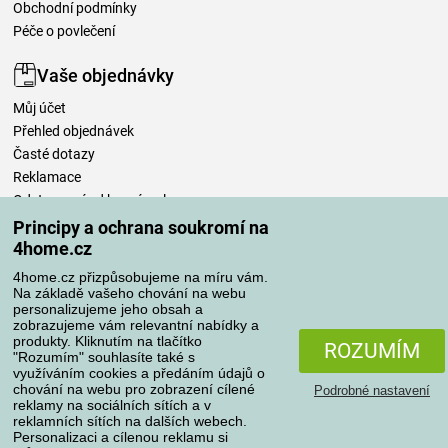
Obchodní podmínky
Péče o povlečení
Vaše objednávky
Můj účet
Přehled objednávek
Časté dotazy
Reklamace
Odstoupení od kupní smlouvy
Pravidla zpracování recenzí
Principy a ochrana soukromí na
4home.cz
Způsoby dopravy
4home.cz přizpůsobujeme na míru vám.
Na základě vašeho chování na webu
personalizujeme jeho obsah a
zobrazujeme vám relevantní nabídky a
produkty. Kliknutím na tlačítko
Způsoby platby
ROZUMÍM
"Rozumím" souhlasíte také s
využíváním cookies a předáním údajů o
chování na webu pro zobrazení cílené
Podrobné nastavení
reklamy na sociálních sítích a v
Spolehlivý obchod
reklamních sítích na dalších webech.
Personalizaci a cílenou reklamu si