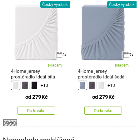
k
Český výrobek
Český výrobek
8x
7x
skladem
skladem
4Home jersey
4Home jersey
prostěradlo Ideál bílá
prostěradlo Ideál šedá
+13
+13
od
279
Kč
od
279
Kč
Do košíku
Do košíku
Next