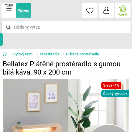
Menu
Košík
Bytový textil
Prostěradla
Plátěná prostěradla
Bellatex Plátěné prostěradlo s gumou
bílá káva, 90 x 200 cm
Sleva -4%
Český výrobek