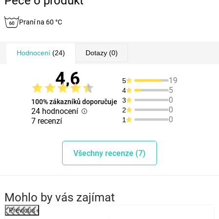
Péče o produkt
Praní na 60 °C
Hodnocení
(24)
Dotazy
(0)
4,6
19
5
5
4
0
3
100% zákazníků doporučuje
0
2
24 hodnocení
0
1
7 recenzí
Všechny recenze (7)
Mohlo by vás zajímat
Previous