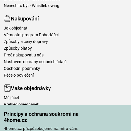
Nenech to být - Whistleblowing
Nakupování
Jak objednat
Věrnostní program Pohoďáčci
Způsoby a ceny dopravy
Způsoby platby
Proč nakupovat u nás
Nastavení ochrany osobních údajů
Obchodní podmínky
Péče o povlečení
Vaše objednávky
Můj účet
Přehled objednávek
Časté dotazy
Principy a ochrana soukromí na
Reklamace
4home.cz
Odstoupení od kupní smlouvy
4home.cz přizpůsobujeme na míru vám.