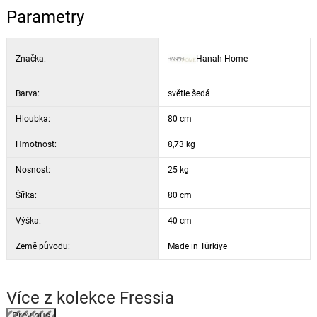
Hloubka: 80 cm
Parametry
Barva: frézie
Značka:
Hanah Home
Barva:
světle šedá
Hloubka:
80 cm
Hmotnost:
8,73 kg
Nosnost:
25 kg
Šířka:
80 cm
Výška:
40 cm
Země původu:
Made in Türkiye
Více z kolekce
Fressia
Previous