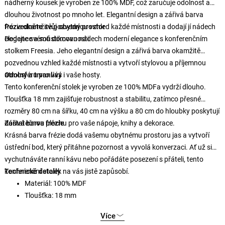
nádherný kousek je vyroben ze 100% MDF, což zaručuje odolnost a
dlouhou životnost po mnoho let. Elegantní design a zářivá barva
frézie okamžitě pozvednou vzhled každé místnosti a dodají jí nádech
Pozvedněte svůj obytný prostor
elegance a sofistikovanosti.
Dodejte svému domovu nádech moderní elegance s konferenčním
stolkem Freesia. Jeho elegantní design a zářivá barva okamžitě
pozvednou vzhled každé místnosti a vytvoří stylovou a příjemnou
atmosféru pro vás i vaše hosty.
Odolný a trvanlivý
Tento konferenční stolek je vyroben ze 100% MDFa vydrží dlouho.
Tloušťka 18 mm zajišťuje robustnost a stabilitu, zatímco přesné
rozměry 80 cm na šířku, 40 cm na výšku a 80 cm do hloubky poskytují
dostatečnou plochu pro vaše nápoje, knihy a dekorace.
Zářivá barva frézie
Krásná barva frézie dodá vašemu obytnému prostoru jas a vytvoří
ústřední bod, který přitáhne pozornost a vyvolá konverzaci. Ať už si
vychutnáváte ranní kávu nebo pořádáte posezení s přáteli, tento
konferenční stolek na vás jistě zapůsobí.
Technické detaily
Materiál: 100% MDF
Tloušťka: 18 mm
Šířka: 80 cm
Více
Výška: 40 cm