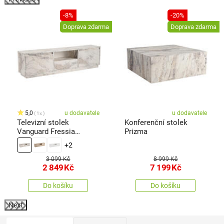
%
-8%
-20%
Doprava zdarma
Doprava zdarma
5,0
u dodavatele
u dodavatele
1x
Televizní stolek
Konferenční stolek
Vanguard Fressia
Prizma
Marble
+2
3 099 Kč
8 999 Kč
2 849
Kč
7 199
Kč
Do košíku
Do košíku
Next