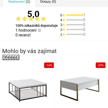
Hodnocení
(1)
Dotazy
(0)
5,0
1
5
0
4
0
3
100% zákazníků doporučuje
0
2
1 hodnocení
0
1
0 recenzí
Mohlo by vás zajímat
Previous
%
-14%
-20%