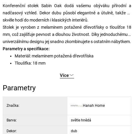
Konferenční stolek Sabin Oak dodá vašemu obýváku přírodní a
nadčasový vzhled. Dekor dubu působí elegantně a útulně, takže se
skvěle hodí do moderních i klasických interiérů.
Stolek je vyroben z melaminem potažené dřevotřís­ky o tloušťce 18
mm, což zajišťuje pevnost a dlouhou životnost. Díky jednoduchému a
univerzálnímu designu jej snadno zkombinujete s ostatním nábytkem.
Parametry a specifikace:
Materiál: melaminem potažená dřevotříska
Tloušťka: 18 mm
Barva: dekor dub
Více
Parametry
Značka:
Hanah Home
Barva:
světle hnědá
Dekor:
dub