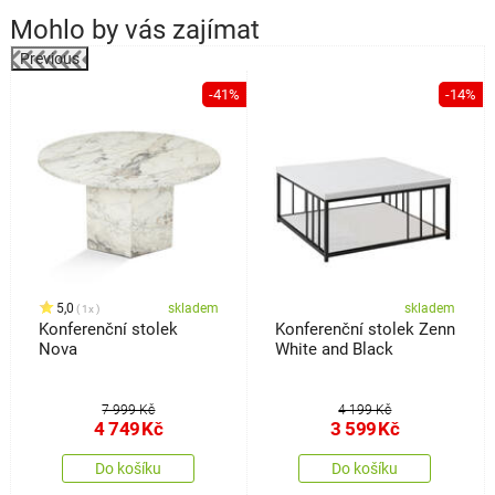
Mohlo by vás zajímat
Previous
%
-41%
-14%
5,0
skladem
skladem
1x
Konferenční stolek
Konferenční stolek Zenn
Nova
White and Black
7 999 Kč
4 199 Kč
4 749
Kč
3 599
Kč
Do košíku
Do košíku