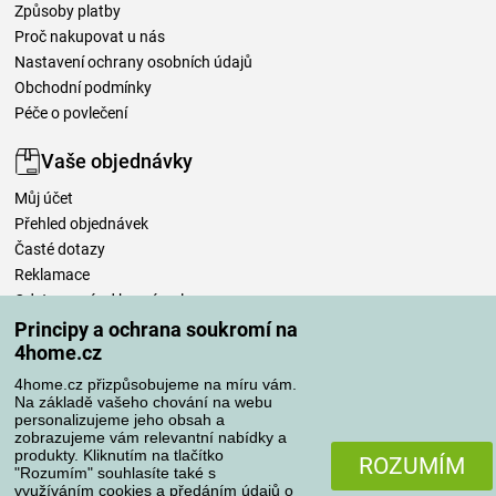
Způsoby platby
Proč nakupovat u nás
Nastavení ochrany osobních údajů
Obchodní podmínky
Péče o povlečení
Vaše objednávky
Můj účet
Přehled objednávek
Časté dotazy
Reklamace
Odstoupení od kupní smlouvy
Pravidla zpracování recenzí
Principy a ochrana soukromí na
4home.cz
Způsoby dopravy
4home.cz přizpůsobujeme na míru vám.
Na základě vašeho chování na webu
personalizujeme jeho obsah a
zobrazujeme vám relevantní nabídky a
produkty. Kliknutím na tlačítko
Způsoby platby
ROZUMÍM
"Rozumím" souhlasíte také s
využíváním cookies a předáním údajů o