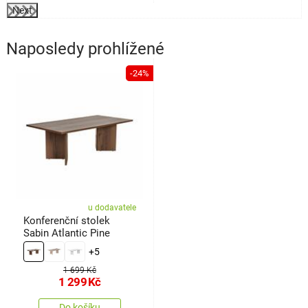
Next
Naposledy prohlížené
-24%
u dodavatele
Konferenční stolek
Sabin Atlantic Pine
+5
1 699 Kč
1 299
Kč
Do košíku