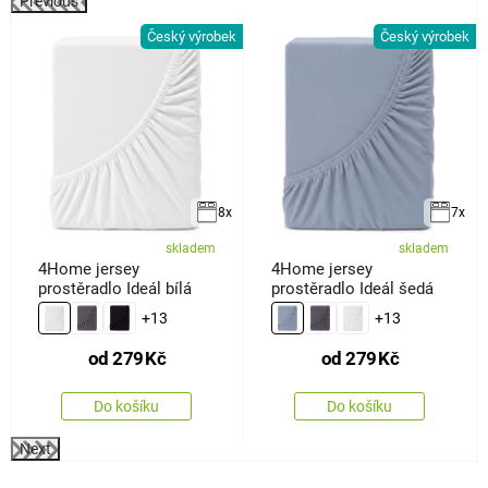
Previous
k
Český výrobek
Český výrobek
8x
7x
skladem
skladem
4Home jersey
4Home jersey
prostěradlo Ideál bílá
prostěradlo Ideál šedá
+13
+13
od
279
Kč
od
279
Kč
Do košíku
Do košíku
Next