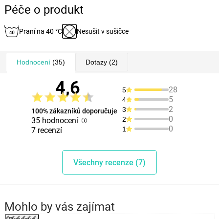
Péče o produkt
Praní na 40 °C
Nesušit v sušičce
Hodnocení
(35)
Dotazy
(2)
4,6
28
5
5
4
2
3
100% zákazníků doporučuje
0
2
35 hodnocení
0
1
7 recenzí
Všechny recenze (7)
Mohlo by vás zajímat