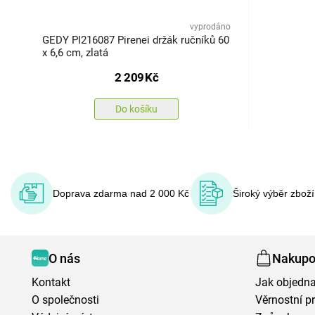
vyprodáno
GEDY PI216087 Pirenei držák ručníků 60
x 6,6 cm, zlatá
2 209
Kč
Do košíku
Doprava zdarma nad 2 000 Kč
Široký výběr zbož
O nás
Nakupo
Kontakt
Jak objedna
O společnosti
Věrnostní 