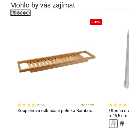
Mohlo by vás zajímat
Previous
-39%
-10%
em
skladem
50x
0
Koupelnová odkládací polička Bamboo
Otočná sto
x 45,5 cm