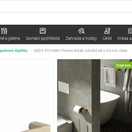
ě a jídelna
Domácí spotřebiče
Zahrada a hobby
Úklid
Krása a
pelnové doplňky
GEDY PI216087 Pirenei držák ručníků 60 x 6,6 cm, zlatá
Doprava