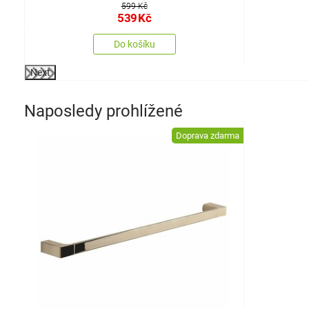
599 Kč
539
Kč
Do košíku
Next
Naposledy prohlížené
Doprava zdarma