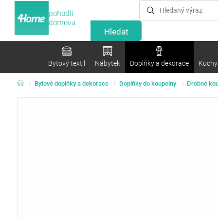
pohodlí
domova
Bytový textil
Nábytek
Doplňky a dekorace
Kuchyn
Bytové doplňky a dekorace
Doplňky do koupelny
Drobné kou