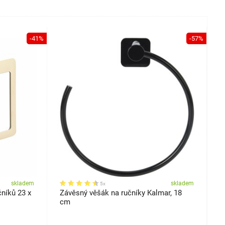
-41%
-57%
skladem
skladem
5x
čníků 23 x
Závěsný věšák na ručníky Kalmar, 18
G
cm
m