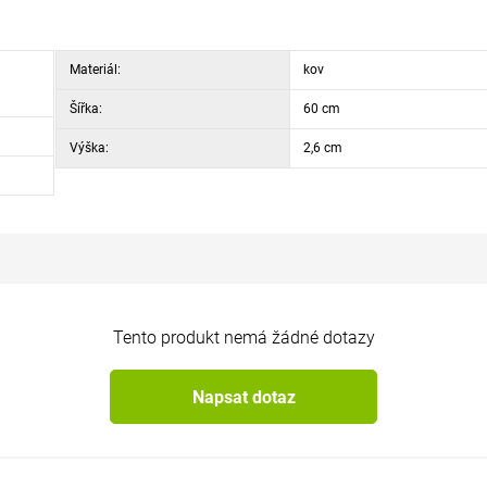
Materiál:
kov
Šířka:
60 cm
Výška:
2,6 cm
Tento produkt nemá žádné dotazy
Napsat dotaz