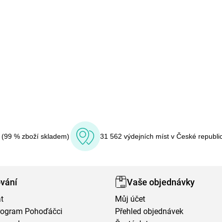
í (99 % zboží skladem)
31 562 výdejních míst v České republi
vání
Vaše objednávky
t
Můj účet
program Pohoďáčci
Přehled objednávek