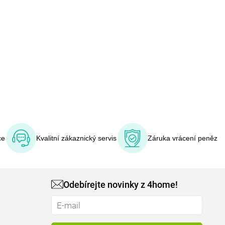
ce
Kvalitní zákaznický servis
Záruka vrácení peněz
Odebírejte novinky z 4home!