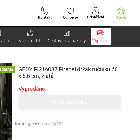
Přihlášení
Kontakt
Oblíbené
Košík
 zdraví
Vše pro děti
Cestování a nákupy
Výprodej
GEDY PI216087 Pirenei držák ručníků 60
 zdarma
x 6,6 cm, zlatá
Vyprodáno
Přidat do košíku
Katalogové číslo:
706423