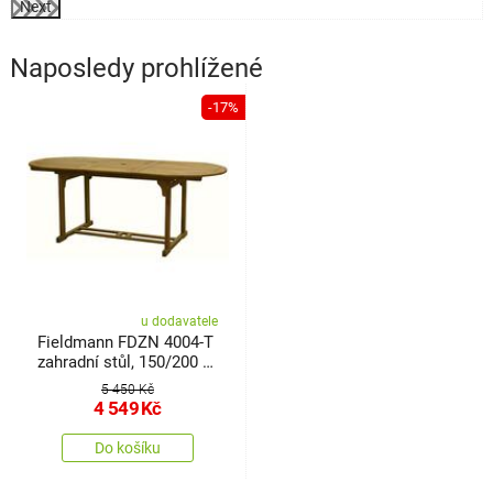
Next
Naposledy prohlížené
-17%
u dodavatele
Fieldmann FDZN 4004-T
zahradní stůl, 150/200 x
90 cm
5 450 Kč
4 549
Kč
Do košíku