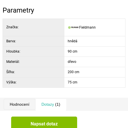
Parametry
Značka:
Fieldmann
Barva:
hnědá
Hloubka:
90 cm
Materiál:
dřevo
Šířka:
200 cm
Výška:
75 cm
Hodnocení
Dotazy
(1)
Napsat dotaz