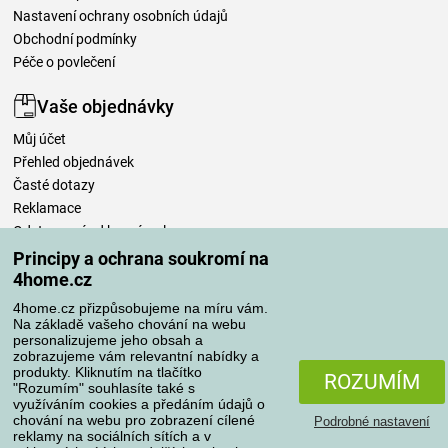
Nastavení ochrany osobních údajů
Obchodní podmínky
Péče o povlečení
Vaše objednávky
Můj účet
Přehled objednávek
Časté dotazy
Reklamace
Odstoupení od kupní smlouvy
Pravidla zpracování recenzí
Principy a ochrana soukromí na
4home.cz
Způsoby dopravy
4home.cz přizpůsobujeme na míru vám.
Na základě vašeho chování na webu
personalizujeme jeho obsah a
zobrazujeme vám relevantní nabídky a
produkty. Kliknutím na tlačítko
Způsoby platby
ROZUMÍM
"Rozumím" souhlasíte také s
využíváním cookies a předáním údajů o
chování na webu pro zobrazení cílené
Podrobné nastavení
reklamy na sociálních sítích a v