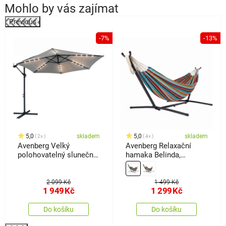
Mohlo by vás zajímat
Previous
%
-7%
-13%
5,0
skladem
5,0
skladem
2x
4x
Avenberg Velký
Avenberg Relaxační
polohovatelný slunečník
hamaka Belinda,
Sunny LED 300, šedá
červená-bílá-žlutá-tyrkys
2 099 Kč
1 499 Kč
1 949
Kč
1 299
Kč
Do košíku
Do košíku