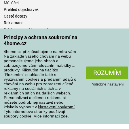
Můj účet
Přehled objednávek
Časté dotazy
Reklamace
Odstoupení od kupní smlouvy
Pravidla zpracování recenzí
Principy a ochrana soukromí na
4home.cz
Způsoby dopravy
4home.cz přizpůsobujeme na míru vám.
Na základě vašeho chování na webu
personalizujeme jeho obsah a
zobrazujeme vám relevantní nabídky a
produkty. Kliknutím na tlačítko
Způsoby platby
ROZUMÍM
"Rozumím" souhlasíte také s
využíváním cookies a předáním údajů o
chování na webu pro zobrazení cílené
Podrobné nastavení
reklamy na sociálních sítích a v
Spolehlivý obchod
reklamních sítích na dalších webech.
Personalizaci a cílenou reklamu si
můžete podrobněji nastavit nebo
kdykoliv vypnout v
Nastavení soukromí
Tyto internetové stránky používají
soubory cookie. Více informací
zde
.