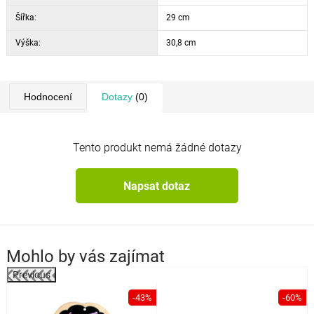
Šířka:
29 cm
Výška:
30,8 cm
Hodnocení
Dotazy
(0)
Tento produkt nemá žádné dotazy
Napsat dotaz
Mohlo by vás zajímat
Previous
%
-43%
-60%