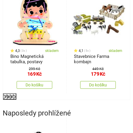
4,3
skladem
4,1
skladem
3x
5x
Bino Magnetická
Stavebnice Farma
tabulka, postavy
kombajn
299 Kč
449 Kč
169
Kč
179
Kč
Do košíku
Do košíku
Next
Naposledy prohlížené