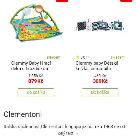
skladem
5,0
skladem
3x
Clemmy Baby Hrací
Clemmy baby Dětská
deka s hrazdičkou
knížka, černo-bílá
1 358 Kč
469 Kč
879
Kč
309
Kč
Do košíku
Do košíku
Clementoni
Italská společnost Clementoni fungující již od roku 1963 se od
počátku zaměřuje na vzdělávací hry a přibližuje dětem svět
celý text