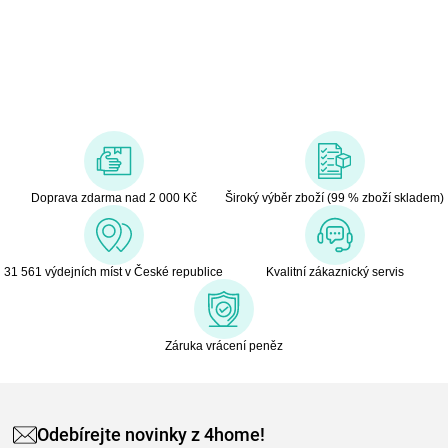
přírodních věd a technologií. Pro nejmenší vyrábí
interaktivní hračky a pomáhá tak s rozvojem motoriky i fantazie.
Zábavnou formou děti provede prvními tvary, naučí poznávat
barvy, číslice i písmena. Školáci se pak mohou ponořit do
experimentování ve vlastní dětské laboratoři. Z výrobků firmy
Clementoni jsou na českém trhu oblíbené zejména „Clemmy“
kostky, které jsou vyrobeny z měkké netoxické gumy, která je
zároveň snadno omyvatelná a má lehkou vanilkovou vůni.
Doprava zdarma nad 2 000 Kč
Široký výběr zboží (99 % zboží skladem)
31 561 výdejních míst v České republice
Kvalitní zákaznický servis
Záruka vrácení peněz
Odebírejte novinky z 4home!