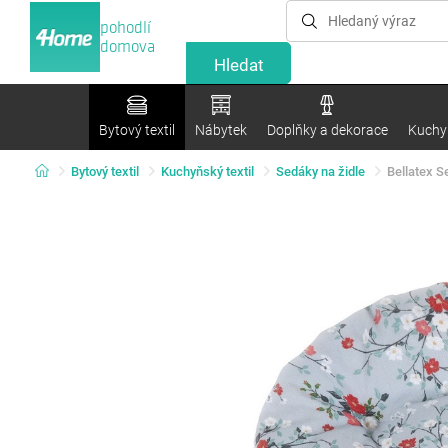
pohodlí
domova
Bytový textil
Nábytek
Doplňky a dekorace
Kuchyn
Bytový textil
Kuchyňský textil
Sedáky na židle
Bellatex S