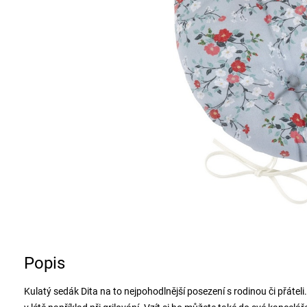
Popis
Kulatý sedák Dita na to nejpohodlnější posezení s rodinou či přátel