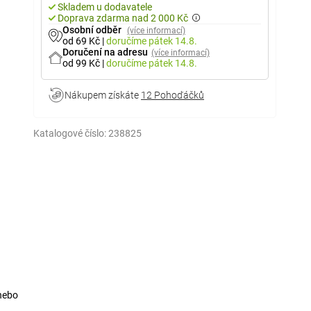
Skladem u dodavatele
Doprava zdarma nad 2 000 Kč
Osobní odběr
(více informací)
od 69 Kč
|
doručíme
pátek 14.8.
Doručení na adresu
(více informací)
od 99 Kč
|
doručíme
pátek 14.8.
Nákupem získáte
12 Pohoďáčků
Katalogové číslo:
238825
 nebo