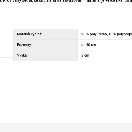
ře. Prošívaný sedák se šňůrkami na zavazování. Materiál je velice kvalitní 
Materiál výplně:
90 % polyuretan, 10 % polyprop
Rozměry:
pr. 40 cm
Výška:
8 cm