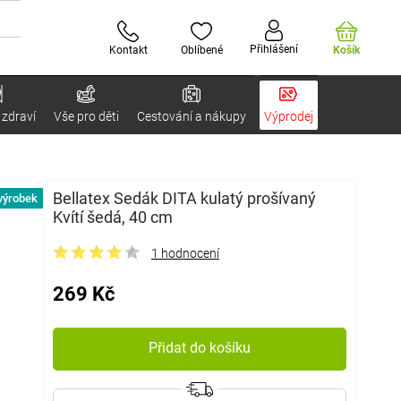
Přihlášení
Kontakt
Oblíbené
Košík
 zdraví
Vše pro děti
Cestování a nákupy
Výprodej
Bellatex Sedák DITA kulatý prošívaný
výrobek
Kvítí šedá, 40 cm
1 hodnocení
269 Kč
Přidat do košíku