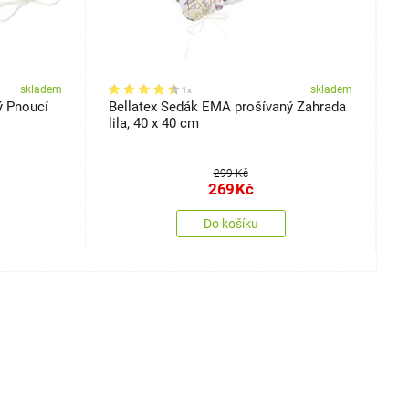
skladem
skladem
1x
ý Pnoucí
Bellatex Sedák EMA prošívaný Zahrada
B
lila, 40 x 40 cm
r
299 Kč
269
Kč
Do košíku