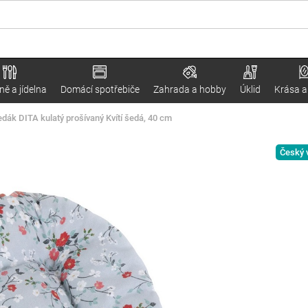
ě a jídelna
Domácí spotřebiče
Zahrada a hobby
Úklid
Krása a
edák DITA kulatý prošívaný Kvítí šedá, 40 cm
Český 