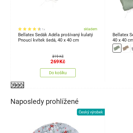
em
skladem
1x
Bellatex Sedák Adéla prošívaný kulatý
Bellatex S
Pnoucí kvítek šedá, 40 x 40 cm
40 x 40 cm
319 Kč
269
Kč
Do košíku
Next
Naposledy prohlížené
Český výrobek