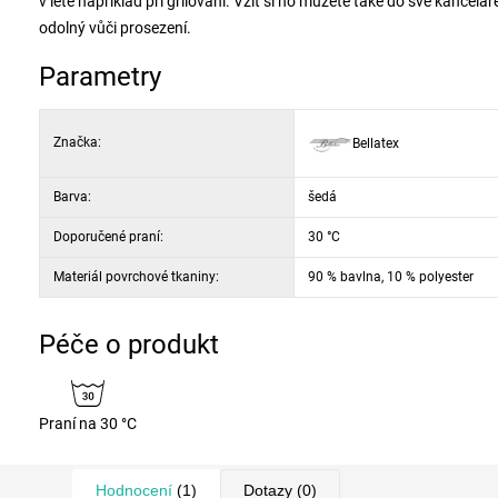
v létě například při grilování. Vzít si ho můžete také do své kancelá
odolný vůči prosezení.
Parametry
Značka:
Bellatex
Barva:
šedá
Doporučené praní:
30 °C
Materiál povrchové tkaniny:
90 % bavlna, 10 % polyester
Péče o produkt
Praní na 30 °C
Hodnocení
(1)
Dotazy
(0)