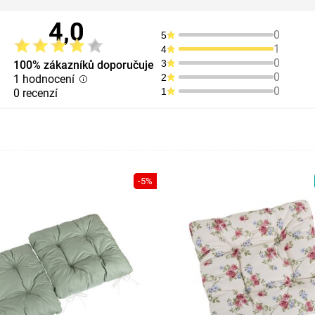
4,0
0
5
1
4
0
3
100% zákazníků doporučuje
0
2
1 hodnocení
0
1
0 recenzí
-5%