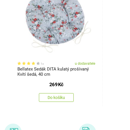
u dodavatele
1x
Bellatex Sedák DITA kulatý prošívaný
Kvítí šedá, 40 cm
269
Kč
Do košíku