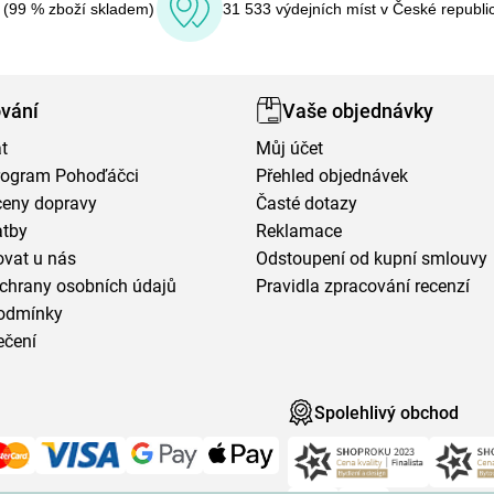
í (99 % zboží skladem)
31 533 výdejních míst v České republi
vání
Vaše objednávky
t
Můj účet
program Pohoďáčci
Přehled objednávek
ceny dopravy
Časté dotazy
atby
Reklamace
vat u nás
Odstoupení od kupní smlouvy
chrany osobních údajů
Pravidla zpracování recenzí
odmínky
ečení
Spolehlivý obchod