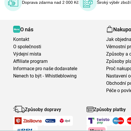
Doprava zdarma nad 2 000 Kč
Široký výběr zbož
O nás
Nakupo
Kontakt
Jak objedna
O společnosti
Věrnostní 
Výdejní místa
Způsoby a 
Affiliate program
Způsoby pl
Informace pro naše dodavatele
Proč nakupo
Nenech to být - Whistleblowing
Nastavení o
Obchodní p
Péče o povl
Způsoby dopravy
Způsoby platby