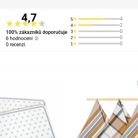
4,7
4
5
2
4
0
3
100% zákazníků doporučuje
0
2
6 hodnocení
0
1
0 recenzí