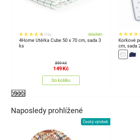
em
skladem
112x
,
4Home Utěrka Cube 50 x 70 cm, sada 3
Korkové pr
ks
cm, sada 
399 Kč
149
Kč
Do košíku
Next
Naposledy prohlížené
Český výrobek