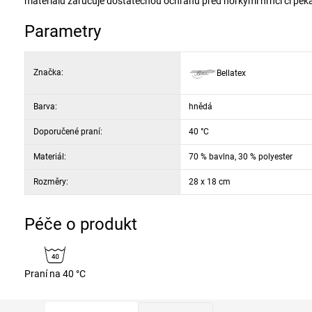
materiálu zaručuje dostatečnou ochranu před horkými hrnci či peká
Parametry
Značka:
Bellatex
Barva:
hnědá
Doporučené praní:
40 °C
Materiál:
70 % bavlna, 30 % polyester
Rozměry:
28 x 18 cm
Péče o produkt
Praní na 40 °C