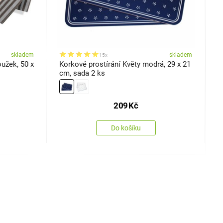
skladem
skladem
15x
užek, 50 x
Korkové prostírání Květy modrá, 29 x 21
B
cm, sada 2 ks
P
209
Kč
Do košíku