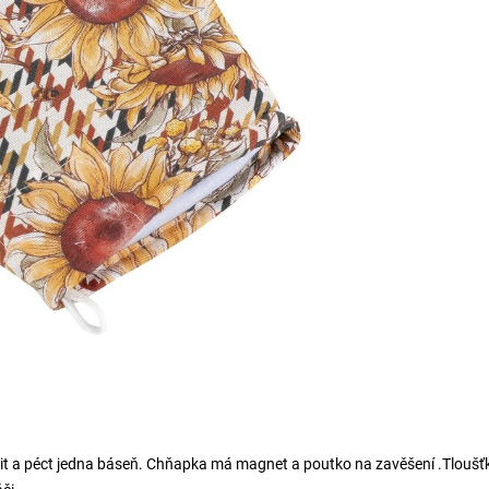
řit a péct jedna báseň. Chňapka má magnet a poutko na zavěšení .Tloušť