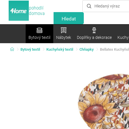
pohodlí
domova
Bytový textil
Nábytek
Doplňky a dekorace
Kuchyn
Bytový textil
Kuchyňský textil
Chňapky
Bellatex Kuchyňs