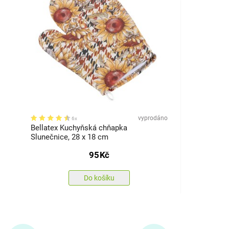
vyprodáno
6x
Bellatex Kuchyňská chňapka
Slunečnice, 28 x 18 cm
95
Kč
Do košíku