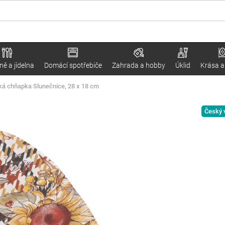
ě a jídelna
Domácí spotřebiče
Zahrada a hobby
Úklid
Krása a
ká chňapka Slunečnice, 28 x 18 cm
Český 