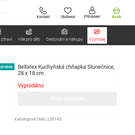
Přihlášení
Kontakt
Oblíbené
Košík
 zdraví
Vše pro děti
Cestování a nákupy
Výprodej
Bellatex Kuchyňská chňapka Slunečnice,
výrobek
28 x 18 cm
Vyprodáno
Přidat do košíku
Katalogové číslo:
238143