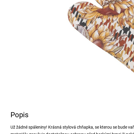
Popis
Už žádné spáleniny! Krásná stylová chňapka, se kterou se bude va