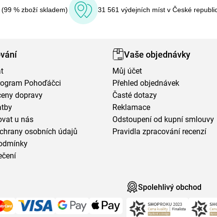
í (99 % zboží skladem)
31 561 výdejních míst v České republi
vání
Vaše objednávky
t
Můj účet
program Pohoďáčci
Přehled objednávek
ceny dopravy
Časté dotazy
atby
Reklamace
vat u nás
Odstoupení od kupní smlouvy
chrany osobních údajů
Pravidla zpracování recenzí
odmínky
ečení
Spolehlivý obchod