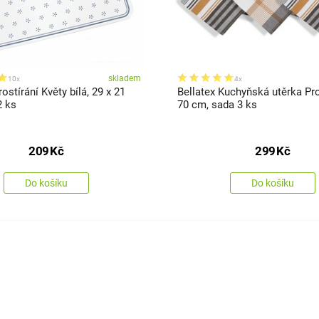
skladem
10x
4x
ostírání Květy bílá, 29 x 21
Bellatex Kuchyňská utěrka Pro
2 ks
70 cm, sada 3 ks
209
Kč
299
Kč
Do košíku
Do košíku