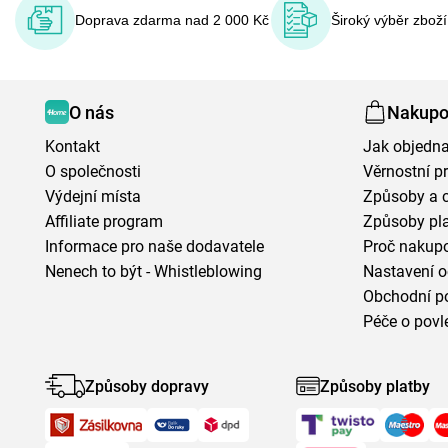
Doprava zdarma nad 2 000 Kč
Široký výběr zbož
O nás
Nakupo
Kontakt
Jak objedna
O společnosti
Věrnostní 
Výdejní místa
Způsoby a 
Affiliate program
Způsoby pl
Informace pro naše dodavatele
Proč nakupo
Nenech to být - Whistleblowing
Nastavení o
Obchodní p
Péče o povl
Způsoby dopravy
Způsoby platby