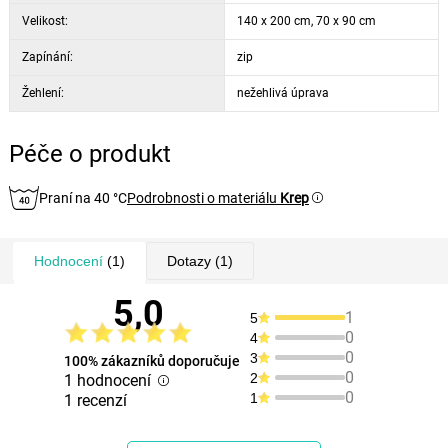
Velikost:
140 x 200 cm, 70 x 90 cm
Zapínání:
zip
Žehlení:
nežehlivá úprava
Péče o produkt
Praní na 40 °C
Podrobnosti o materiálu
Krep
Hodnocení
(1)
Dotazy
(1)
5,0
1
5
0
4
0
3
100% zákazníků doporučuje
0
2
1 hodnocení
0
1
1 recenzí