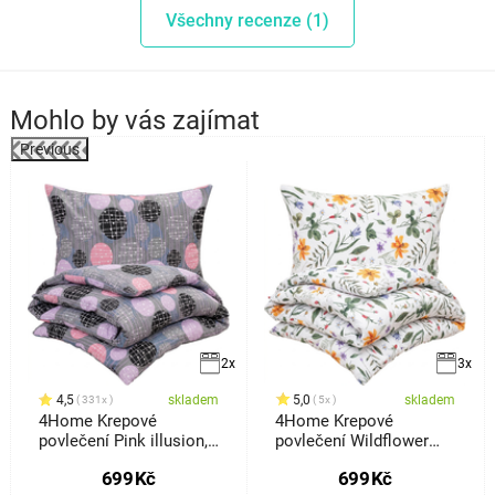
Všechny recenze (1)
Mohlo by vás zajímat
Previous
2x
3x
4,5
skladem
5,0
skladem
331x
5x
4Home Krepové
4Home Krepové
povlečení Pink illusion,
povlečení Wildflower
140 x 200 cm, 70 x 90
Bliss, 140 x 220 cm, 70 x
699
Kč
699
Kč
cm
90 cm