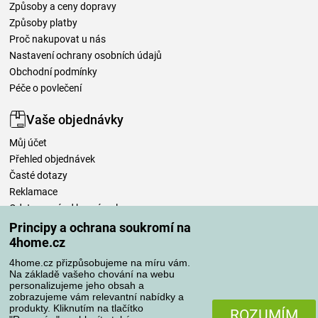
Způsoby a ceny dopravy
Způsoby platby
Proč nakupovat u nás
Nastavení ochrany osobních údajů
Obchodní podmínky
Péče o povlečení
Vaše objednávky
Můj účet
Přehled objednávek
Časté dotazy
Reklamace
Odstoupení od kupní smlouvy
Pravidla zpracování recenzí
Principy a ochrana soukromí na
4home.cz
Způsoby dopravy
4home.cz přizpůsobujeme na míru vám.
Na základě vašeho chování na webu
personalizujeme jeho obsah a
zobrazujeme vám relevantní nabídky a
produkty. Kliknutím na tlačítko
Způsoby platby
ROZUMÍM