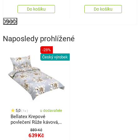
Do košíku
Do košíku
Next
Naposledy prohlížené
-28%
Český výrobek
5,0
u dodavatele
1x
Bellatex Krepové
povlečení Růže kávová,
140 x 200 cm, 70 x 90
889 Kč
cm
639
Kč