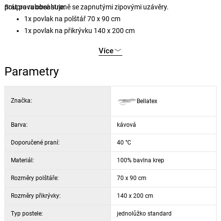
prát po rubové straně se zapnutými zipovými uzávěry.
Souprava obsahuje:
1x povlak na polštář 70 x 90 cm
1x povlak na přikrývku 140 x 200 cm
Více
Parametry
Značka:
Bellatex
Barva:
kávová
Doporučené praní:
40 °C
Materiál:
100% bavlna krep
Rozměry polštáře:
70 x 90 cm
Rozměry přikrývky:
140 x 200 cm
Typ postele:
jednolůžko standard