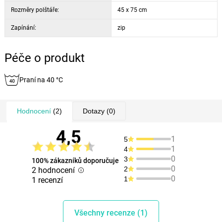
Rozměry polštáře:
45 x 75 cm
Zapínání:
zip
Péče o produkt
Praní na 40 °C
Hodnocení
(2)
Dotazy
(0)
4,5
1
5
1
4
0
3
100% zákazníků doporučuje
0
2
2 hodnocení
0
1
1 recenzí
Všechny recenze (1)