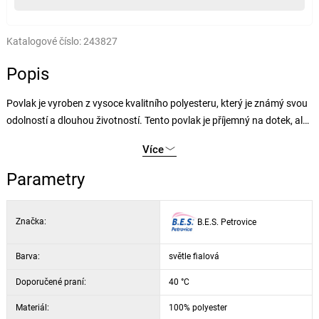
Katalogové číslo:
243827
Popis
Povlak je vyroben z vysoce kvalitního polyesteru, který je známý svou
odolností a dlouhou životností. Tento povlak je příjemný na dotek, ale
zároveň pevný a odolný vůči opotřebení. Díky své hladké struktuře je
Více
snadno udržovatelný a odolný vůči skvrnám. Polyesterový povlak je
ideální volbou pro ty, kteří hledají praktické a esteticky příjemné řešení
Parametry
na oživení své ložnice nebo pokoje. Povlak je dostupný v různých
barvách.
Značka:
B.E.S. Petrovice
Barva:
světle fialová
Doporučené praní:
40 °C
Materiál:
100% polyester