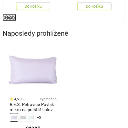
Do košíku
Do košíku
Next
Naposledy prohlížené
4,5
vyprodáno
2x
B.E.S. Petrovice Povlak
mikro na polštář fialová,
45 x 75 cm
+2