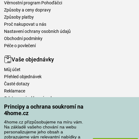
Věrnostní program Pohoďáčci
Způsoby a ceny dopravy
Způsoby platby
Proč nakupovat u nás
Nastavení ochrany osobních údajů
Obchodní podmínky
Péče o povlečení
Vaše objednávky
Můj účet
Přehled objednávek
Časté dotazy
Reklamace
Odstoupení od kupní smlouvy
Pravidla zpracování recenzí
Principy a ochrana soukromí na
4home.cz
Způsoby dopravy
4home.cz přizpůsobujeme na míru vám.
Na základě vašeho chování na webu
personalizujeme jeho obsah a
zobrazujeme vám relevantní nabídky a