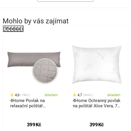
Mohlo by vás zajímat
Previous
k
4,6
skladem
4,7
skladem
190x
302x
4Home Povlak na
4Home Ochranný povlak
relaxační polštář
na polštář Aloe Vera, 70
Náhradní manžel Orient
x 90 cm
šedá, 50 x 150 cm
399
Kč
399
Kč