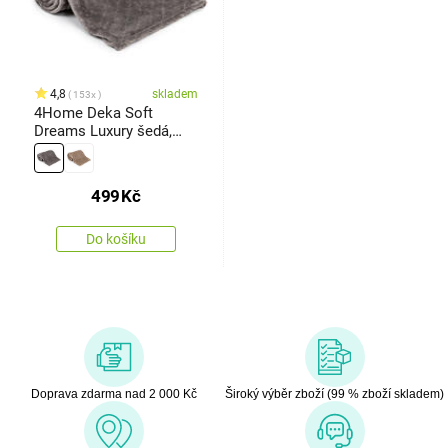
4,8
skladem
153x
4Home Deka Soft
Dreams Luxury šedá,
150 x 200 cm
499
Kč
Do košíku
Doprava zdarma nad 2 000 Kč
Široký výběr zboží (99 % zboží skladem)