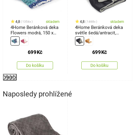
4,8
skladem
4,8
skladem
1354x
1468x
4Home Beránková deka
4Home Beránková deka
Flowers modrá, 150 x
světle šedá/antracit,
200 cm
150 x 200 cm
699
Kč
699
Kč
Do košíku
Do košíku
Next
Naposledy prohlížené