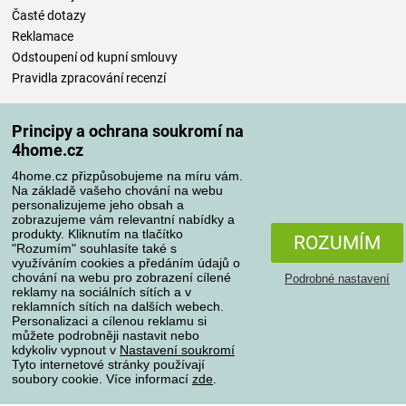
Časté dotazy
Reklamace
Odstoupení od kupní smlouvy
Pravidla zpracování recenzí
Způsoby dopravy
Principy a ochrana soukromí na
4home.cz
4home.cz přizpůsobujeme na míru vám.
Způsoby platby
Na základě vašeho chování na webu
personalizujeme jeho obsah a
zobrazujeme vám relevantní nabídky a
produkty. Kliknutím na tlačítko
ROZUMÍM
"Rozumím" souhlasíte také s
Spolehlivý obchod
využíváním cookies a předáním údajů o
chování na webu pro zobrazení cílené
Podrobné nastavení
reklamy na sociálních sítích a v
reklamních sítích na dalších webech.
Personalizaci a cílenou reklamu si
můžete podrobněji nastavit nebo
kdykoliv vypnout v
Nastavení soukromí
Tyto internetové stránky používají
soubory cookie. Více informací
zde
.
Ochrana osobních údajů
O souborech cookies