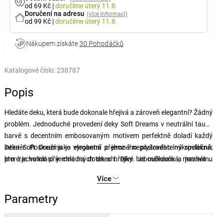
od 69 Kč
|
doručíme
úterý 11.8.
Doručení na adresu
(více informací)
od 99 Kč
|
doručíme
úterý 11.8.
Nákupem získáte
30 Pohoďáčků
Katalogové číslo:
238787
Popis
Hledáte deku, která bude dokonale hřejivá a zároveň elegantní? Žádný
problém. Jednoduché provedení deky Soft Dreams v neutrální taupe
barvě s decentním embosovaným motivem perfektně doladí každý
interiér. Poslouží jako elegantní přehoz i nepostradatelný společník
Deka Soft Dreams je vyrobená z jemného plyšového mikrovlákna,
pro zachumlání v chladných dnech. Díky heboučkému a jemnému
které je velice příjemné na dotek a hřejivé. Je měkoučká, mazlivá a
materiálu si deku zamilujete na první dotek a jen tak ji nedáte z ruky.
snadná na údržbu, protože nepouští vlákna, nežmolkovatí a rychle
Více
schne.
Parametry