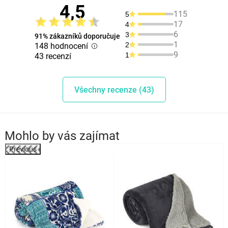
4,5
115
5
17
4
6
3
91% zákazníků doporučuje
1
2
148 hodnocení
9
1
43 recenzí
Všechny recenze (43)
Mohlo by vás zajímat
Previous
%