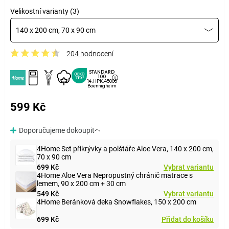
Velikostní varianty (3)
140 x 200 cm, 70 x 90 cm
204 hodnocení
STANDARD
100
14.HPK.45000
Boennigheim
599 Kč
Doporučujeme dokoupit
4Home Set přikrývky a polštáře Aloe Vera, 140 x 200 cm,
70 x 90 cm
699 Kč
Vybrat variantu
4Home Aloe Vera Nepropustný chránič matrace s
lemem, 90 x 200 cm + 30 cm
549 Kč
Vybrat variantu
4Home Beránková deka Snowflakes, 150 x 200 cm
699 Kč
Přidat do košíku