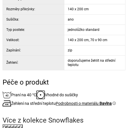
Rozměry přikrývky:
140 x 200 cm
Sušička:
ano
Typ postele:
jednolůžko standard
Velikost:
140 x 200 cm, 70 x 90 cm
Zapínání:
zip
doporučujeme žehlit na střední
Žehlení:
teplotu
Péče o produkt
Praní na 40 °C
Vhodné do sušičky
Žehlení na střední teplotu
Podrobnosti o materiálu
Bavlna
Více z kolekce
Snowflakes
Previous