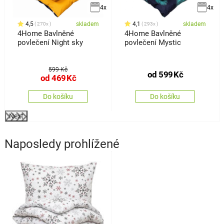
4x
4x
4,5
skladem
4,1
skladem
270x
293x
4Home Bavlněné
4Home Bavlněné
povlečení Night sky
povlečení Mystic
599 Kč
od
599
Kč
od
469
Kč
Do košíku
Do košíku
Next
Naposledy prohlížené