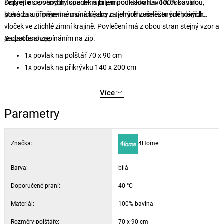
šedých a červených tónech na bílém podkladu navodí dokonalou
Dopřejte si pohodlný spánek s příjemnou a kvalitní 100% bavlnou,
pohodu a přinese harmonické sny o tichých zasněžených pláních.
která zaručí příjemné usínání jako za jemného šelestu sněhových
vloček ve ztichlé zimní krajině. Povlečení má z obou stran stejný vzor a
je opatřeno zapínáním na zip.
Sada obsahuje:
1x povlak na polštář 70 x 90 cm
1x povlak na přikrývku 140 x 200 cm
Více
Parametry
Značka:
4Home
Barva:
bílá
Doporučené praní:
40 °C
Materiál:
100% bavlna
Rozměry polštáře:
70 x 90 cm