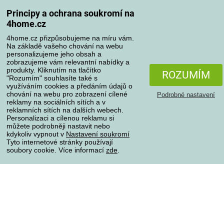
Odstoupení od kupní smlouvy
Principy a ochrana soukromí na
Pravidla zpracování recenzí
4home.cz
4home.cz přizpůsobujeme na míru vám.
Způsoby dopravy
Na základě vašeho chování na webu
personalizujeme jeho obsah a
zobrazujeme vám relevantní nabídky a
produkty. Kliknutím na tlačítko
ROZUMÍM
Způsoby platby
"Rozumím" souhlasíte také s
využíváním cookies a předáním údajů o
chování na webu pro zobrazení cílené
Podrobné nastavení
reklamy na sociálních sítích a v
reklamních sítích na dalších webech.
Spolehlivý obchod
Personalizaci a cílenou reklamu si
můžete podrobněji nastavit nebo
kdykoliv vypnout v
Nastavení soukromí
Tyto internetové stránky používají
soubory cookie. Více informací
zde
.
Ochrana osobních údajů
O souborech cookies