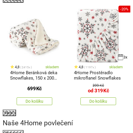
-20%
3x
4,8
skladem
4,8
skladem
2415x
1197x
4Home Beránková deka
4Home Prostěradlo
Snowflakes, 150 x 200
mikroflanel Snowflakes
cm
399 Kč
699
Kč
od
319
Kč
Do košíku
Do košíku
Next
Naše 4Home povlečení