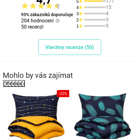
4,7
177
5
15
4
4
3
95% zákazníků doporučuje
3
2
204 hodnocení
5
1
50 recenzí
Všechny recenze (50)
Mohlo by vás zajímat
Previous
%
-22%