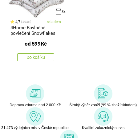
3x
4,7
skladem
204x
4Home Bavlněné
povlečení Snowflakes
od
599
Kč
Do košíku
Doprava zdarma nad 2 000 Kč
Široký výběr zboží (99 % zboží skladem)
31 473 výdejních míst v České republice
Kvalitní zákaznický servis