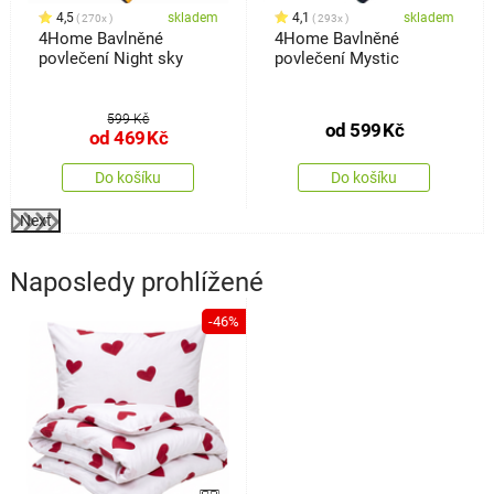
4,5
skladem
4,1
skladem
270x
293x
4Home Bavlněné
4Home Bavlněné
povlečení Night sky
povlečení Mystic
599 Kč
od
599
Kč
od
469
Kč
Do košíku
Do košíku
Next
Naposledy prohlížené
-46%