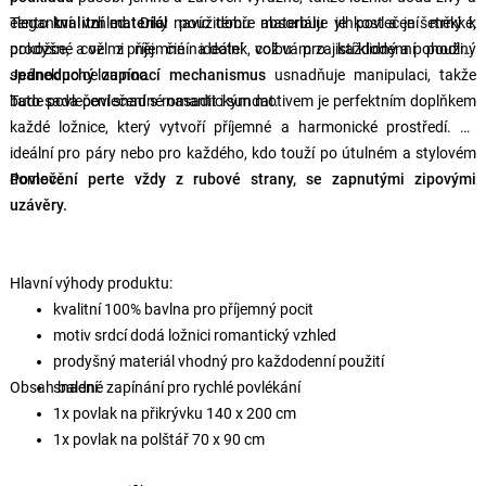
elegantní vzhled. Díky použitému materiálu je povlečení měkké,
Tento
kvalitní materiál
navíc dobře absorbuje vlhkost a je šetrný k
prodyšné a velmi příjemné na dotek, což vám zajistí klidný a pohodlný
pokožce, což z něj činí ideální volbu pro každodenní použití.
spánek po celou noc.
Jednoduchý zapínací mechanismus
usnadňuje manipulaci, takže
bude povlečení snadné nasadit i sundat.
Tato sada povlečení s romantickým motivem je perfektním doplňkem
každé ložnice, který vytvoří příjemné a harmonické prostředí. Je
ideální pro páry nebo pro každého, kdo touží po útulném a stylovém
domově.
Povlečení perte vždy z rubové strany, se zapnutými zipovými
uzávěry.
Hlavní výhody produktu:
kvalitní 100% bavlna pro příjemný pocit
motiv srdcí dodá ložnici romantický vzhled
prodyšný materiál vhodný pro každodenní použití
Obsah balení:
snadné zapínání pro rychlé povlékání
1x povlak na přikrývku 140 x 200 cm
1x povlak na polštář 70 x 90 cm