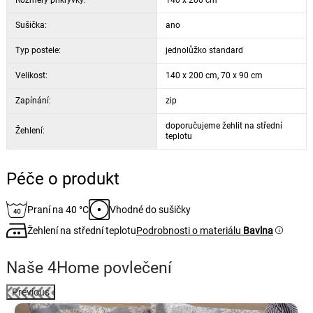
Sušička:
ano
Typ postele:
jednolůžko standard
Velikost:
140 x 200 cm, 70 x 90 cm
Zapínání:
zip
doporučujeme žehlit na střední
Žehlení:
teplotu
Péče o produkt
Praní na 40 °C
Vhodné do sušičky
Žehlení na střední teplotu
Podrobnosti o materiálu
Bavlna
Naše 4Home povlečení
Previous