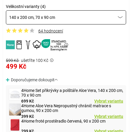
Velikostní varianty (4)
140 x 200 cm, 70 x 90 cm
64 hodnocení
STANDARD
100
14.HPK.45000
Boennigheim
599 Kč
ušetříte 100 Kč
499 Kč
Doporučujeme dokoupit
4Home Set přikrývky a polštáře Aloe Vera, 140 x 200 cm,
70 x 90 cm
699 Kč
Vybrat variantu
4Home Aloe Vera Nepropustný chránič matrace s
gumou, 90 x 200 cm
399 Kč
Vybrat variantu
4Home froté prostěradlo červená, 90 x 200 cm
299 Kč
Vybrat variantu