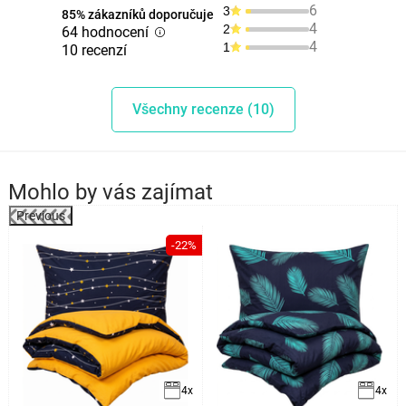
6
3
85% zákazníků doporučuje
4
2
64 hodnocení
4
1
10 recenzí
Všechny recenze (10)
Mohlo by vás zajímat
Previous
%
-22%
4x
4x