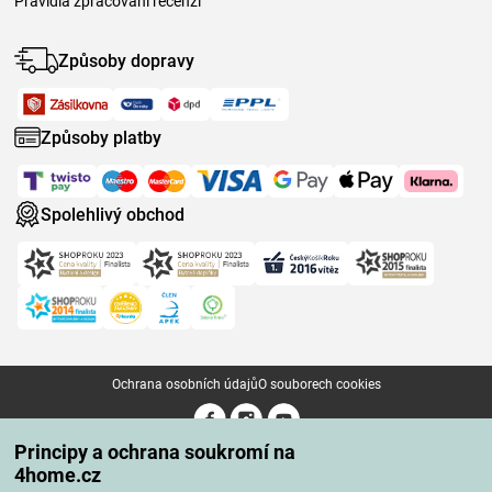
Pravidla zpracování recenzí
Způsoby dopravy
Způsoby platby
Spolehlivý obchod
Ochrana osobních údajů
O souborech cookies
Principy a ochrana soukromí na
Všechna práva vyhrazena © 2004-2026 4home, a.s.
4home.cz