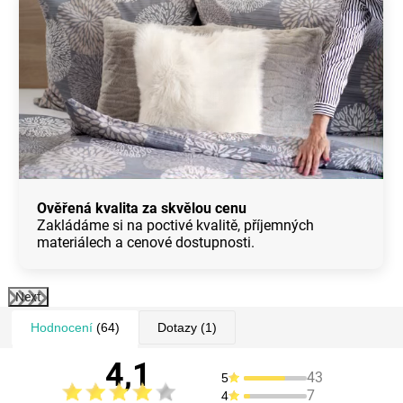
Ověřená kvalita za skvělou cenu
Zakládáme si na poctivé kvalitě, příjemných
materiálech a cenové dostupnosti.
Next
Hodnocení
(64)
Dotazy
(1)
4,1
43
5
7
4