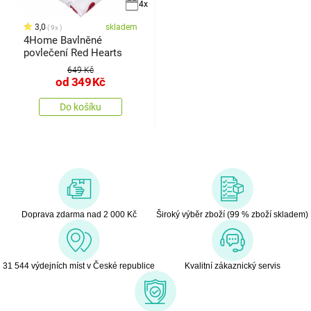
4x
3,0
skladem
9x
4Home Bavlněné
povlečení Red Hearts
649 Kč
od
349
Kč
Do košíku
Doprava zdarma nad 2 000 Kč
Široký výběr zboží (99 % zboží skladem)
31 544 výdejních míst v České republice
Kvalitní zákaznický servis