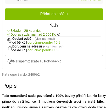
Přidat do košíku
Skladem 20 ks a více
Doprava zdarma nad 2 000 Kč
Osobní odběr
(více informací)
od 69 Kč
|
doručíme
pondělí 10.8.
Doručení na adresu
(více informací)
od 99 Kč
|
doručíme
pondělí 10.8.
Nákupem získáte
18 Pohoďáčků
Katalogové číslo:
240962
Popis
Tato
romantická sada povlečení z 100% bavlny
přináší kouzlo lásky
přímo do vaší ložnice. S motivem
červených srdcí na čistě bílém
podkladu
působí jemně a zároveň výrazně, takže ložnici dodá živý a