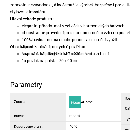
zdravotní nezávadnost, díky čemuž je výrobek bezpečný i pro citl
stylovou atmosféru.
Hlavní výhody produktu:
elegantní přírodní motiv větviček v harmonických barvách
oboustranné provedení pro snadnou obměnu vzhledu postel
100% bavlna pro maximální pohodlí a celoroční využití
Obsah balení:
zipové zapínání pro rychlé povlékání
snadná údržba včetně možnosti sušení a žehlení
1x povlak na přikrývku 140 x 220 cm
1x povlak na polštář 70 x 90 cm
Parametry
Roz
Značka:
4Home
Suš
Barva:
modrá
Typ
Doporučené praní:
40 °C
Vel