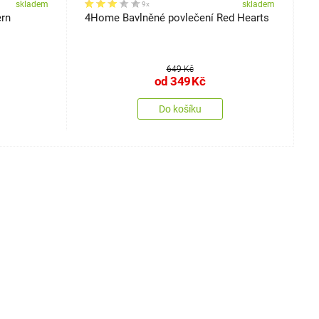
skladem
skladem
9x
ern
4Home Bavlněné povlečení Red Hearts
4
649 Kč
od
349
Kč
Do košíku