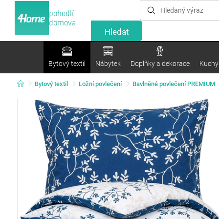
pohodlí
domova
Bytový textil
Nábytek
Doplňky a dekorace
Kuchyn
Bytový textil
Ložní povlečení
Bavlněné povlečení PREMIUM