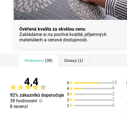
Ověřená kvalita za skvělou cenu
Zakládáme si na poctivé kvalitě, příjemných
materiálech a cenové dostupnosti.
Hodnocení
(38)
Dotazy
(1)
4,4
25
5
9
4
2
3
92% zákazníků doporučuje
2
2
38 hodnocení
0
1
8 recenzí