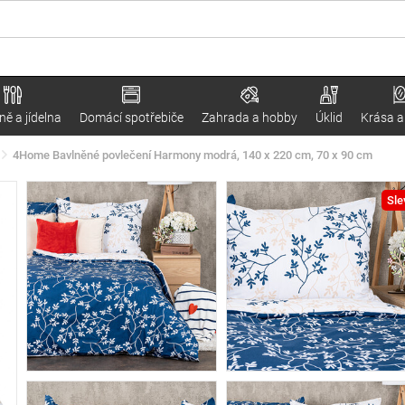
ě a jídelna
Domácí spotřebiče
Zahrada a hobby
Úklid
Krása a
4Home Bavlněné povlečení Harmony modrá, 140 x 220 cm, 70 x 90 cm
Sle