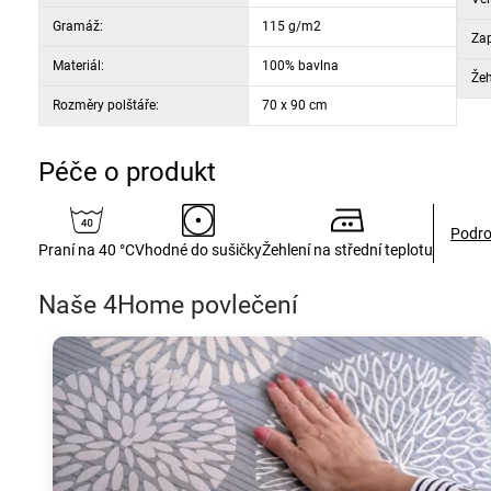
Gramáž:
115 g/m2
Zap
Materiál:
100% bavlna
Žeh
Rozměry polštáře:
70 x 90 cm
Péče o produkt
Podro
Praní na 40 °C
Vhodné do sušičky
Žehlení na střední teplotu
Naše 4Home povlečení