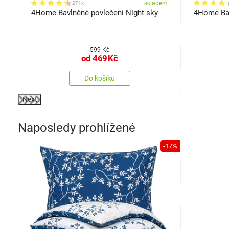
em
skladem
271x
4Home Bavlněné povlečení Night sky
4Home Bav
599 Kč
od
469
Kč
Do košíku
Next
Naposledy prohlížené
-17%