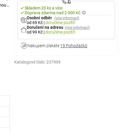
dnou a
Skladem 20 ks a více
Doprava zdarma nad 2 000 Kč
Osobní odběr
(více informací)
od 69 Kč
|
doručíme
pozítří
Doručení na adresu
(více informací)
od 99 Kč
|
doručíme
pozítří
Nákupem získáte
19 Pohoďáčků
Katalogové číslo:
237909