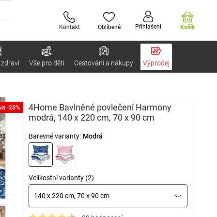
Přihlášení
Kontakt
Oblíbené
Košík
 zdraví
Vše pro děti
Cestování a nákupy
Výprodej
4Home Bavlněné povlečení Harmony
va -23%
modrá, 140 x 220 cm, 70 x 90 cm
Barevné varianty:
Modrá
Velikostní varianty (2)
140 x 220 cm, 70 x 90 cm