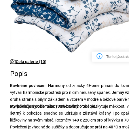
Tento produkt 
Celá galerie (10)
Popis
Bavlněné povlečení Harmony
od značky
4Home
přináší do ložn
vytváří harmonické prostředí pro ničím nerušený spánek.
Jemný vz
druhá strana s bílým základem a vzorem v modré a béžové barvě na
styl povlečení podle nálady nebo ročního období.
Povlečení je vyrobeno ze
100% bavlny
, která poskytuje měkkost, 
šetrný k pokožce, snadno se udržuje a zůstává krásný i po op
lůžkoviny na svém místě. Rozměry
140 x 220 cm
pro přikrývku a
70
Povlečení je vhodné do sušičky a doporučuje se
prát na 40 °C
s možn