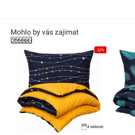
Mohlo by vás zajímat
Previous
-39%
-22%
ikosti
4 velikosti