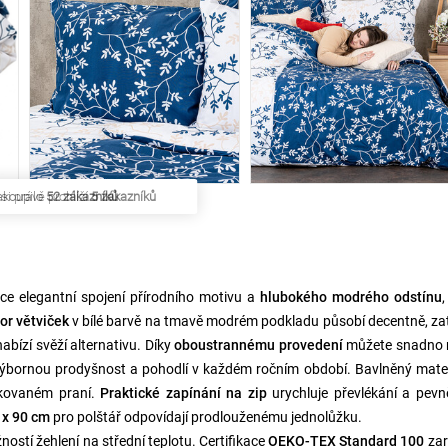
si právě prohlíží
5 zákazníků
ice elegantní spojení přírodního motivu a
hlubokého modrého odstínu
,
or větviček
v bílé barvě na tmavě modrém podkladu působí decentně, z
bízí svěží alternativu. Díky
oboustrannému provedení
můžete snadno 
výbornou prodyšnost a pohodlí v každém ročním období. Bavlněný mater
akovaném praní.
Praktické zapínání na zip
urychluje převlékání a pevn
 x 90 cm
pro polštář odpovídají prodlouženému jednolůžku.
ostí žehlení na střední teplotu. Certifikace
OEKO-TEX Standard 100
zar