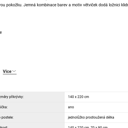
ivou pokožku. Jemná kombinace barev a motiv větviček dodá ložnici kli
e
Více
měry přikrývky:
140 x 220 cm
ička:
ano
 postele:
jednolůžko prodloužená délka
ikost:
140 x 220 cm, 70 x 90 cm