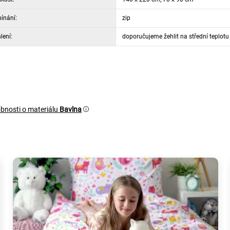
ínání:
zip
lení:
doporučujeme žehlit na střední teplotu
bnosti o materiálu
Bavlna