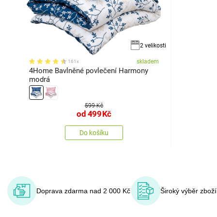
2 velikosti
skladem
161x
4Home Bavlněné povlečení Harmony
modrá
599 Kč
od
499
Kč
Do košíku
Doprava zdarma nad 2 000 Kč
Široký výběr zbož