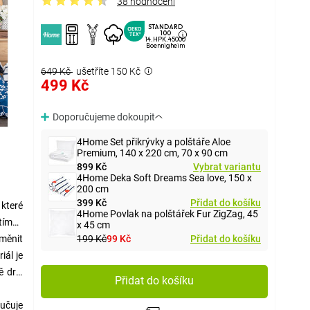
38 hodnocení
STANDARD
100
14.HPK.45000
Boennigheim
649 Kč
ušetříte 150 Kč
499 Kč
Doporučujeme dokoupit
4Home Set přikrývky a polštáře Aloe
Premium, 140 x 220 cm, 70 x 90 cm
899 Kč
Vybrat variantu
4Home Deka Soft Dreams Sea love, 150 x
200 cm
399 Kč
Přidat do košíku
 které
4Home Povlak na polštářek Fur ZigZag, 45
atímco
x 45 cm
199 Kč
99 Kč
Přidat do košíku
měnit
iál je
ě drží
Přidat do košíku
učuje