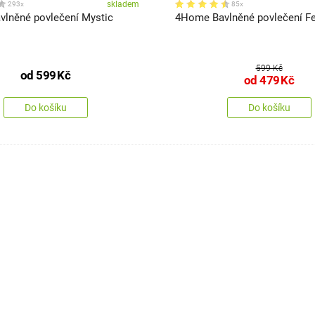
skladem
293x
85x
lněné povlečení Mystic
4Home Bavlněné povlečení F
599 Kč
od
599
Kč
od
479
Kč
Do košíku
Do košíku