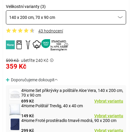
Velikostní varianty (3)
140 x 200 cm, 70 x 90 cm
43 hodnocení
STANDARD
100
14.HPK.45000
Boennigheim
599 Kč
ušetříte 240 Kč
359 Kč
Doporučujeme dokoupit
4Home Set přikrývky a polštáře Aloe Vera, 140 x 200 cm,
70 x 90 cm
699 Kč
Vybrat variantu
4Home Polštář Trevlig, 40 x 40 cm
149 Kč
Vybrat variantu
4Home Froté prostěradlo tmavě modrá, 90 x 200 cm
299 Kč
Vybrat variantu