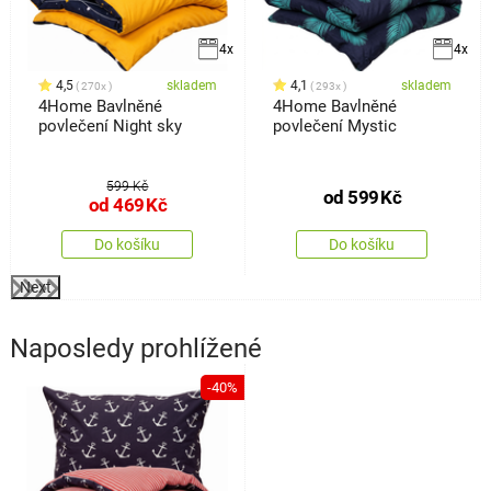
4x
4x
4,5
skladem
4,1
skladem
270x
293x
4Home Bavlněné
4Home Bavlněné
povlečení Night sky
povlečení Mystic
599 Kč
od
599
Kč
od
469
Kč
Do košíku
Do košíku
Next
Naposledy prohlížené
-40%