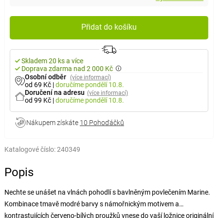
Přidat do košíku
Skladem 20 ks a více
Doprava zdarma nad 2 000 Kč
Osobní odběr
(více informací)
od 69 Kč
|
doručíme
pondělí 10.8.
Doručení na adresu
(více informací)
od 99 Kč
|
doručíme
pondělí 10.8.
Nákupem získáte
10 Pohoďáčků
Katalogové číslo:
240349
Popis
Nechte se unášet na vlnách pohodlí s bavlněným povlečením Marine.
Kombinace tmavě modré barvy s námořnickým motivem a
kontrastujících červeno-bílých proužků vnese do vaší ložnice originální