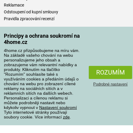
Reklamace
Odstoupení od kupní smlouvy
Pravidla zpracování recenzí
Způsoby dopravy
Principy a ochrana soukromí na
4home.cz
4home.cz přizpůsobujeme na míru vám.
Způsoby platby
Na základě vašeho chování na webu
personalizujeme jeho obsah a
zobrazujeme vám relevantní nabídky a
produkty. Kliknutím na tlačítko
ROZUMÍM
"Rozumím" souhlasíte také s
Spolehlivý obchod
využíváním cookies a předáním údajů o
chování na webu pro zobrazení cílené
Podrobné nastavení
reklamy na sociálních sítích a v
reklamních sítích na dalších webech.
Personalizaci a cílenou reklamu si
můžete podrobněji nastavit nebo
kdykoliv vypnout v
Nastavení soukromí
Tyto internetové stránky používají
soubory cookie. Více informací
zde
.
Ochrana osobních údajů
O souborech cookies