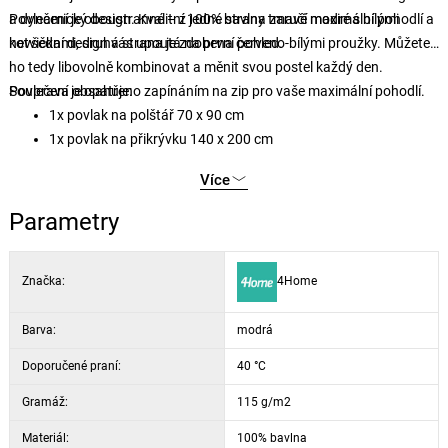
a dynamický design. Kvalitní 100% bavlna zaručí maximální pohodlí a
Povlečení je oboustranné – z jedné strany tmavě modré s bílými
nevšední design vás upoutá na první pohled.
kotvičkami, druhá strana je zdobena červeno-bílými proužky. Můžete
ho tedy libovolně kombinovat a měnit svou postel každý den.
Povlečení je opatřeno zapínáním na zip pro vaše maximální pohodlí.
Souprava obsahuje:
1x povlak na polštář 70 x 90 cm
1x povlak na přikrývku 140 x 200 cm
Více
Parametry
Značka:
4Home
Barva:
modrá
Doporučené praní:
40 °C
Gramáž:
115 g/m2
Materiál:
100% bavlna