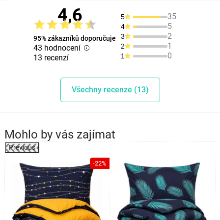
4,6
35
5
5
4
2
3
95% zákazníků doporučuje
1
2
43 hodnocení
0
1
13 recenzí
Všechny recenze (13)
Mohlo by vás zajímat
Previous
%
-22%