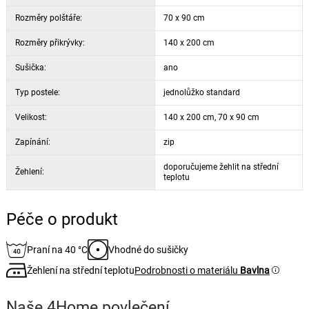
Rozměry polštáře:
70 x 90 cm
Rozměry přikrývky:
140 x 200 cm
Sušička:
ano
Typ postele:
jednolůžko standard
Velikost:
140 x 200 cm, 70 x 90 cm
Zapínání:
zip
doporučujeme žehlit na střední
Žehlení:
teplotu
Péče o produkt
Praní na 40 °C
Vhodné do sušičky
Žehlení na střední teplotu
Podrobnosti o materiálu
Bavlna
Naše 4Home povlečení