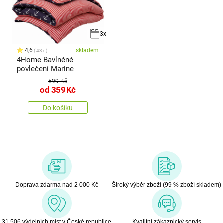
3x
4,6
skladem
43x
4Home Bavlněné
povlečení Marine
599 Kč
od
359
Kč
Do košíku
Doprava zdarma nad 2 000 Kč
Široký výběr zboží (99 % zboží skladem)
31 506 výdejních míst v České republice
Kvalitní zákaznický servis