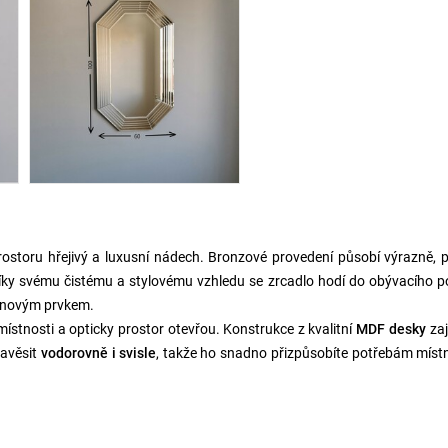
rostoru hřejivý a luxusní nádech. Bronzové provedení působí výrazně, 
 Díky svému čistému a stylovému vzhledu se zrcadlo hodí do obývacího p
ignovým prvkem.
ístnosti a opticky prostor otevřou. Konstrukce z kvalitní
MDF desky
zaj
zavěsit
vodorovně i svisle
, takže ho snadno přizpůsobíte potřebám místn