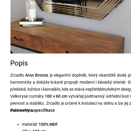
Popis
Zrcadlo
Aron Bronze
je elegantní doplněk, který okamžitě dodá p
harmonicky a dokáže krásně propojit moderní i klasický interiér.
předsíně, ložnice i kanceláře, kde se stává nepřehlédnutelným des
Velkorysé rozměry
100 × 60 cm
vytvářejí podmanivý ústřední bod m
pevnost a stabilitu. Zrcadlo je určené k instalaci na stěnu a lze jej 
svému vkusu.
Parametry a specifikace
materiál:
100% MDF