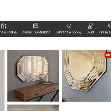
ě a jídelna
Domácí spotřebiče
Zahrada a hobby
Úklid
Krása a
Sle