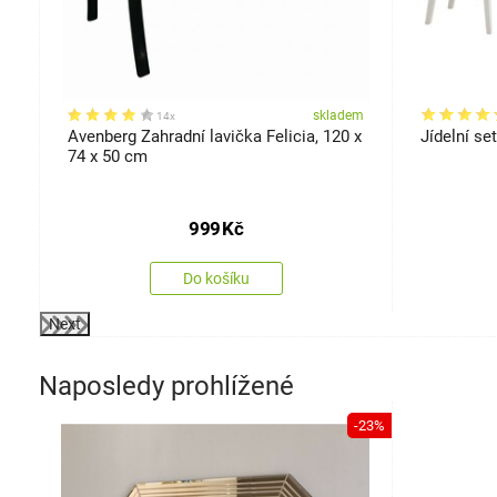
em
skladem
14x
Avenberg Zahradní lavička Felicia, 120 x
Jídelní set
74 x 50 cm
999
Kč
Do košíku
Next
Naposledy prohlížené
-23%