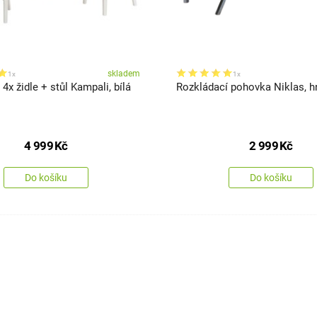
skladem
1x
1x
 4x židle + stůl Kampali, bílá
Rozkládací pohovka Niklas, 
4 999
Kč
2 999
Kč
Do košíku
Do košíku