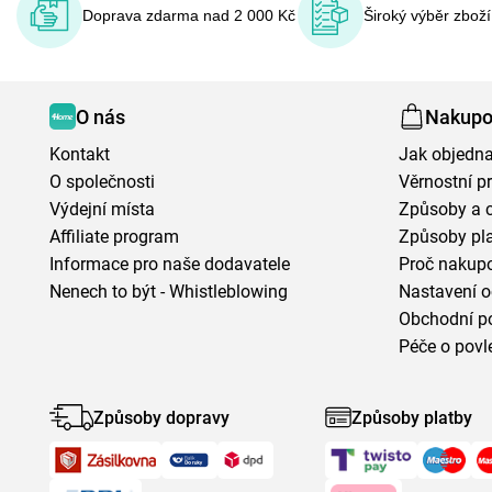
Doprava zdarma nad 2 000 Kč
Široký výběr zbož
O nás
Nakupo
Kontakt
Jak objedna
O společnosti
Věrnostní 
Výdejní místa
Způsoby a 
Affiliate program
Způsoby pl
Informace pro naše dodavatele
Proč nakupo
Nenech to být - Whistleblowing
Nastavení o
Obchodní p
Péče o povl
Způsoby dopravy
Způsoby platby