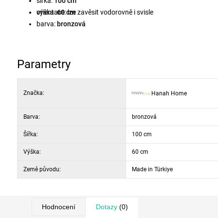
šířka:
100 cm
výška:
orientace: lze zavěsit vodorovně i svisle
60 cm
barva:
bronzová
Parametry
Značka:
Hanah Home
Barva:
bronzová
Šířka:
100 cm
Výška:
60 cm
Země původu:
Made in Türkiye
Hodnocení
Dotazy
(0)