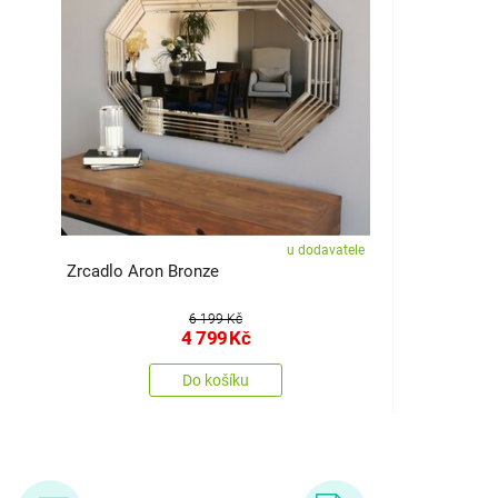
u dodavatele
Zrcadlo Aron Bronze
6 199 Kč
4 799
Kč
Do košíku