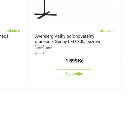
skladem
skladem
hnědá
Avenberg Velký polohovatelný
R
slunečník Sunny LED 300, béžová
s
1 899
Kč
Do košíku