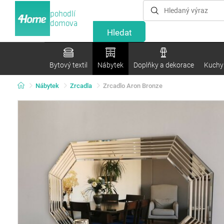
pohodlí
domova
Bytový textil
Nábytek
Doplňky a dekorace
Kuchyn
Nábytek
Zrcadla
Zrcadlo Aron Bronze