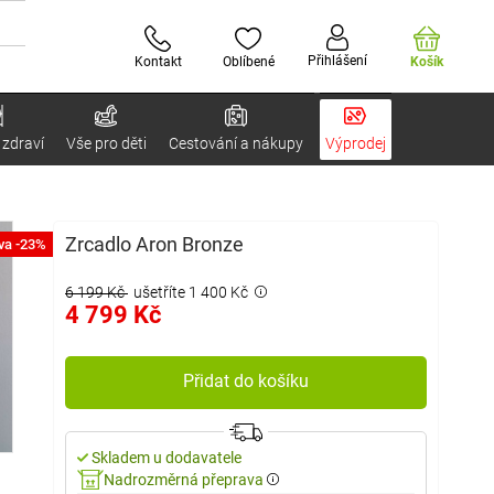
Přihlášení
Kontakt
Oblíbené
Košík
 zdraví
Vše pro děti
Cestování a nákupy
Výprodej
Zrcadlo Aron Bronze
va -23%
6 199 Kč
ušetříte 1 400 Kč
4 799 Kč
Přidat do košíku
Skladem u dodavatele
Nadrozměrná přeprava