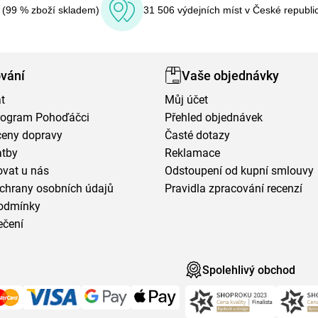
í (99 % zboží skladem)
31 506 výdejních míst v České republi
vání
Vaše objednávky
t
Můj účet
program Pohoďáčci
Přehled objednávek
ceny dopravy
Časté dotazy
atby
Reklamace
vat u nás
Odstoupení od kupní smlouvy
chrany osobních údajů
Pravidla zpracování recenzí
odmínky
ečení
Spolehlivý obchod