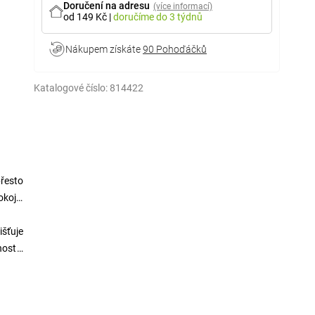
Doručení na adresu
(více informací)
od 149 Kč
|
doručíme
do 3 týdnů
Nákupem získáte
90 Pohoďáčků
Katalogové číslo:
814422
přesto
okoje,
išťuje
osti i