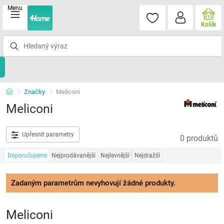
Menu
Košík
Značky
Meliconi
Meliconi
Upřesnit parametry
0 produktů
Doporučujeme
Nejprodávanější
Nejlevnější
Nejdražší
Zadaným parametrům nevyhovují žádné produkty.
Meliconi