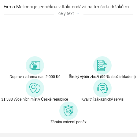
Firma Meliconi je jedničkou v Itálii, dodává na trh řadu držáků montovanýchna stěnu, volně stojících skleněných stolků pro TV, dálkové ovladače a anténypro příjem DVB-T signálu. Výrobky jsou vyráběny a designovány přímo v Itálii.Úspěch značky Meliconi je založen na maximálním využití nápadů a vylepšení,které firma nasbírala za několik let. Meliconi má úspěch na domácím trhu ale i v zahraničí, dodává řadu nejenfunkčních ale i módních výrobků vyrobených z kvalitních materiálů. Společnostbyla založena v šedesátých letech jako výrobce příslušenství pro domácnost zplastů a kovu.
celý text
Doprava zdarma nad 2 000 Kč
Široký výběr zboží (99 % zboží skladem)
31 583 výdejních míst v České republice
Kvalitní zákaznický servis
Záruka vrácení peněz