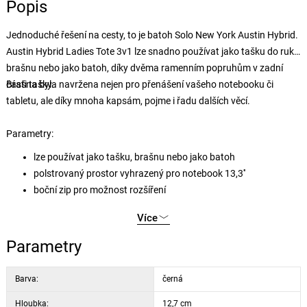
Popis
Jednoduché řešení na cesty, to je batoh Solo New York Austin Hybrid.
Austin Hybrid Ladies Tote 3v1 lze snadno používat jako tašku do ruky,
brašnu nebo jako batoh, díky dvěma ramenním popruhům v zadní
části tašky.
Brašna byla navržena nejen pro přenášení vašeho notebooku či
tabletu, ale díky mnoha kapsám, pojme i řadu dalších věcí.
Parametry:
lze používat jako tašku, brašnu nebo jako batoh
polstrovaný prostor vyhrazený pro notebook 13,3''
boční zip pro možnost rozšíření
zadní kapsa na zip
Více
elegantní zlaté doplňky
integrovaný popruh na madlo kufru
Parametry
Barva:
černá
Hloubka:
12,7 cm