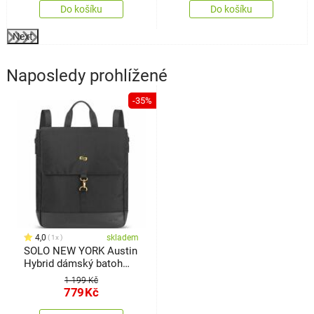
Do košíku
Do košíku
Next
Naposledy prohlížené
-35%
4,0
skladem
1x
SOLO NEW YORK Austin
Hybrid dámský batoh
pro NB, černá
1 199 Kč
779
Kč