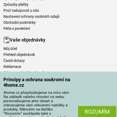
Způsoby platby
Proč nakupovat u nás
Nastavení ochrany osobních údajů
Obchodní podmínky
Péče o povlečení
Vaše objednávky
Můj účet
Přehled objednávek
Časté dotazy
Reklamace
Odstoupení od kupní smlouvy
Pravidla zpracování recenzí
Principy a ochrana soukromí na
4home.cz
Způsoby dopravy
4home.cz přizpůsobujeme na míru vám.
Na základě vašeho chování na webu
personalizujeme jeho obsah a
zobrazujeme vám relevantní nabídky a
produkty. Kliknutím na tlačítko
Způsoby platby
ROZUMÍM
"Rozumím" souhlasíte také s