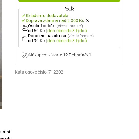
Skladem u dodavatele
Doprava zdarma nad 2 000 Kč
Osobní odběr
(více informací)
od 69 Kč
|
doručíme
do 3 týdnů
Doručení na adresu
(více informací)
od 99 Kč
|
doručíme
do 3 týdnů
Nákupem získáte
12 Pohoďáčků
Katalogové číslo:
712202
uální