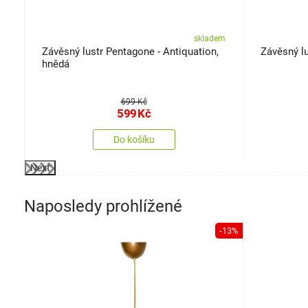
em
skladem
Závěsný lustr Pentagone - Antiquation,
Závěsný lu
hnědá
699 Kč
599
Kč
Do košíku
Next
Naposledy prohlížené
-13%