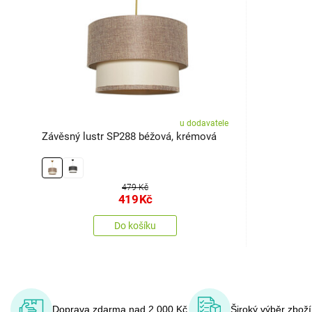
u dodavatele
Závěsný lustr SP288 béžová, krémová
479 Kč
419
Kč
Do košíku
Doprava zdarma nad 2 000 Kč
Široký výběr zbož