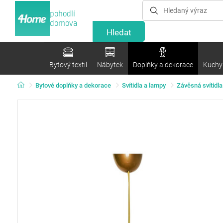
pohodlí
domova
Bytový textil
Nábytek
Doplňky a dekorace
Kuchyn
Bytové doplňky a dekorace
Svítidla a lampy
Závěsná svítidla