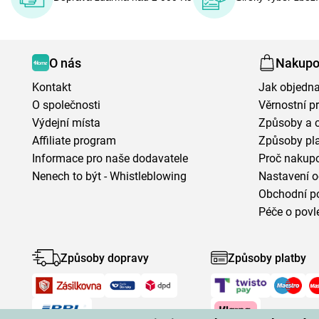
O nás
Nakupo
Kontakt
Jak objedna
O společnosti
Věrnostní 
Výdejní místa
Způsoby a 
Affiliate program
Způsoby pl
Informace pro naše dodavatele
Proč nakupo
Nenech to být - Whistleblowing
Nastavení o
Obchodní p
Péče o povl
Způsoby dopravy
Způsoby platby