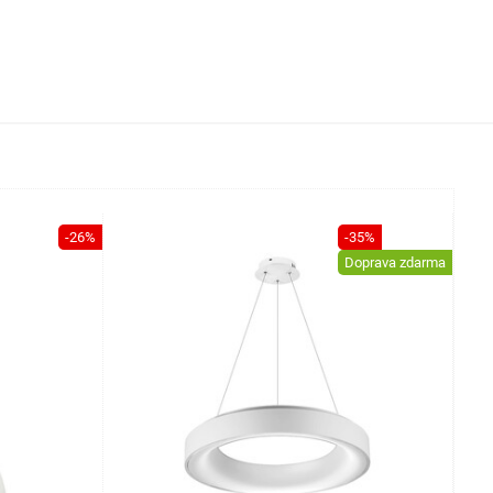
-26%
-35%
Doprava zdarma