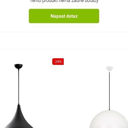
Tento produkt nemá žádné dotazy
Napsat dotaz
-24%