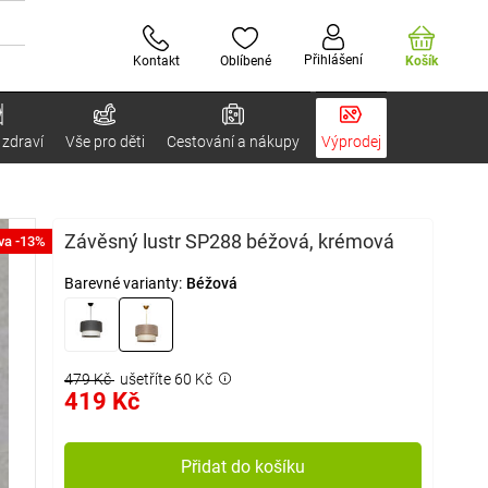
Přihlášení
Kontakt
Oblíbené
Košík
 zdraví
Vše pro děti
Cestování a nákupy
Výprodej
Závěsný lustr SP288 béžová, krémová
va -13%
Barevné varianty:
Béžová
479 Kč
ušetříte 60 Kč
419 Kč
Přidat do košíku