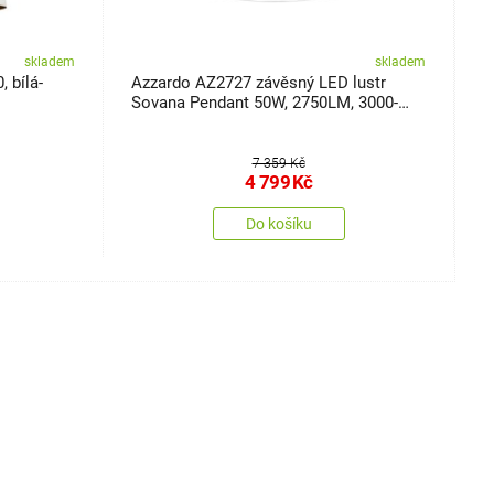
skladem
skladem
, bílá-
Azzardo AZ2727 závěsný LED lustr
R
Sovana Pendant 50W, 2750LM, 3000-
č
6500K, bílá
7 359 Kč
4 799
Kč
Do košíku