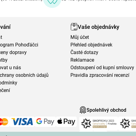
vání
Vaše objednávky
t
Můj účet
program Pohoďáčci
Přehled objednávek
ceny dopravy
Časté dotazy
atby
Reklamace
vat u nás
Odstoupení od kupní smlouvy
chrany osobních údajů
Pravidla zpracování recenzí
odmínky
ečení
Spolehlivý obchod