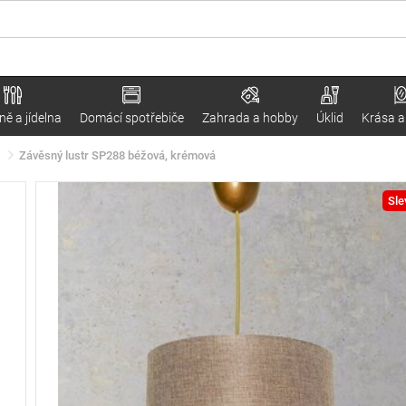
ě a jídelna
Domácí spotřebiče
Zahrada a hobby
Úklid
Krása a
Závěsný lustr SP288 béžová, krémová
Sle