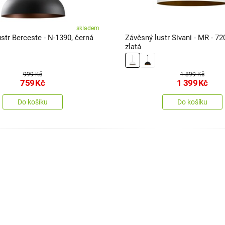
skladem
str Berceste - N-1390, černá
Závěsný lustr Sivani - MR - 720
zlatá
999 Kč
1 899 Kč
759
Kč
1 399
Kč
Do košíku
Do košíku