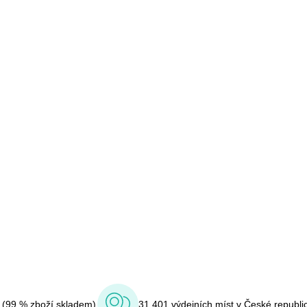
í (99 % zboží skladem)
31 401 výdejních míst v České republi