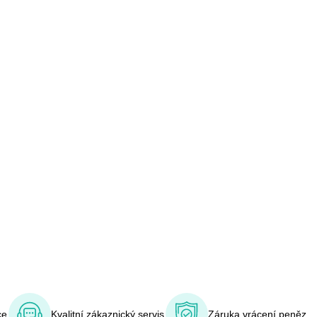
ce
Kvalitní zákaznický servis
Záruka vrácení peněz