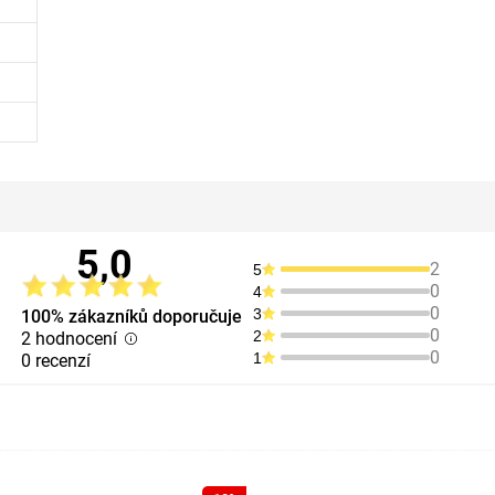
5,0
2
5
0
4
0
3
100% zákazníků doporučuje
0
2
2 hodnocení
0
1
0 recenzí