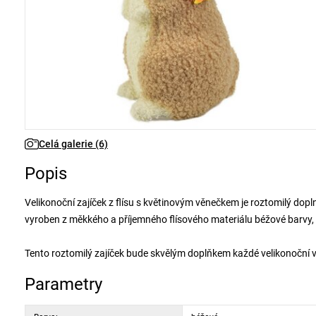
Celá galerie (6)
Popis
Velikonoční zajíček z flísu s květinovým věnečkem je roztomilý dop
vyroben z měkkého a příjemného flísového materiálu béžové barvy,
Tento roztomilý zajíček bude skvělým doplňkem každé velikonoční 
Parametry