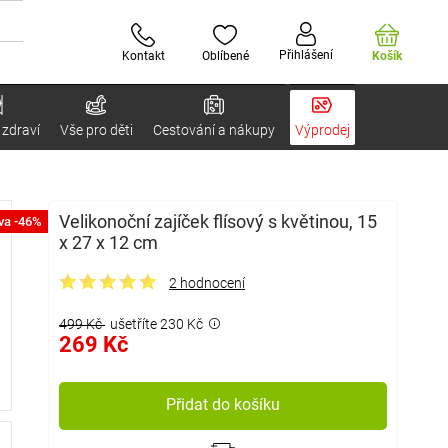
Přihlášení
Kontakt
Oblíbené
Košík
 zdraví
Vše pro děti
Cestování a nákupy
Výprodej
Velikonoční zajíček flísový s květinou, 15
va -46%
x 27 x 12 cm
2 hodnocení
499 Kč
ušetříte 230 Kč
269 Kč
Přidat do košíku