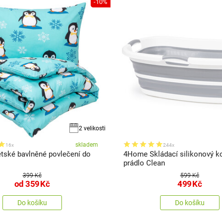
-10%
2 velikosti
skladem
16x
244x
ské bavlněné povlečení do
4Home Skládací silikonový k
prádlo Clean
399 Kč
599 Kč
od
359
Kč
499
Kč
Do košíku
Do košíku