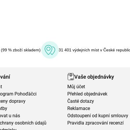
í (99 % zboží skladem)
31 401 výdejních míst v České republi
vání
Vaše objednávky
t
Můj účet
program Pohoďáčci
Přehled objednávek
ceny dopravy
Časté dotazy
atby
Reklamace
vat u nás
Odstoupení od kupní smlouvy
chrany osobních údajů
Pravidla zpracování recenzí