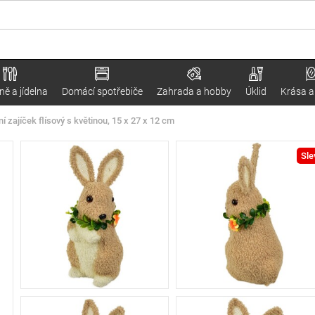
ě a jídelna
Domácí spotřebiče
Zahrada a hobby
Úklid
Krása a
í zajíček flísový s květinou, 15 x 27 x 12 cm
Sle