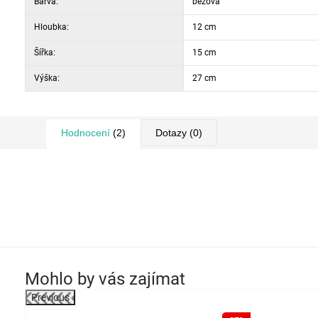
Barva:
béžová
Hloubka:
12 cm
Šířka:
15 cm
Výška:
27 cm
Hodnocení
(2)
Dotazy
(0)
Mohlo by vás zajímat
Previous