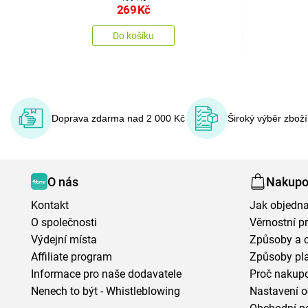
269
Kč
Do košíku
Doprava zdarma nad 2 000 Kč
Široký výběr zbož
O nás
Nakupo
Kontakt
Jak objedna
O společnosti
Věrnostní 
Výdejní místa
Způsoby a 
Affiliate program
Způsoby pl
Informace pro naše dodavatele
Proč nakupo
Nenech to být - Whistleblowing
Nastavení o