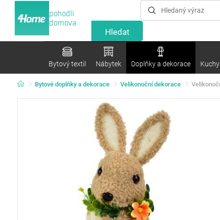
pohodlí
domova
Bytový textil
Nábytek
Doplňky a dekorace
Kuchyn
Bytové doplňky a dekorace
Velikonoční dekorace
Velikonočn