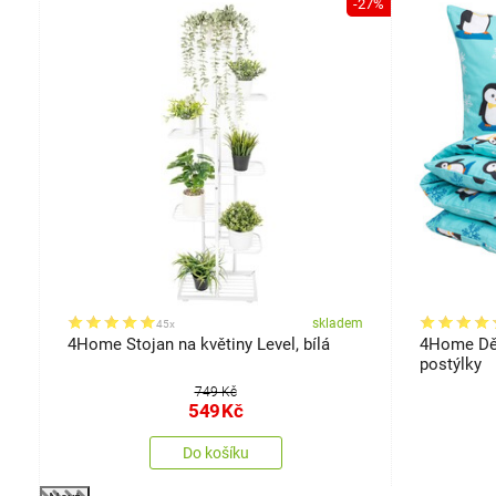
-47%
-27%
em
skladem
45x
4Home Stojan na květiny Level, bílá
4Home Dět
postýlky
749 Kč
549
Kč
Do košíku