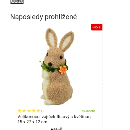
Next
Naposledy prohlížené
-46%
skladem
2x
Velikonoční zajíček flísový s květinou,
15 x 27 x 12 cm
499 Kč