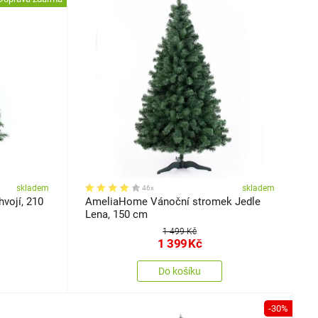
skladem
skladem
46x
í, 210
AmeliaHome Vánoční stromek Jedle
Lena, 150 cm
1 499 Kč
1 399
Kč
Do košíku
-30%