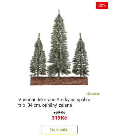
-20%
skladem
Vánoční dekorace Smrky na špalku -
trio, 34 cm, ojíněný, zelená
399 Kč
319
Kč
Do košíku