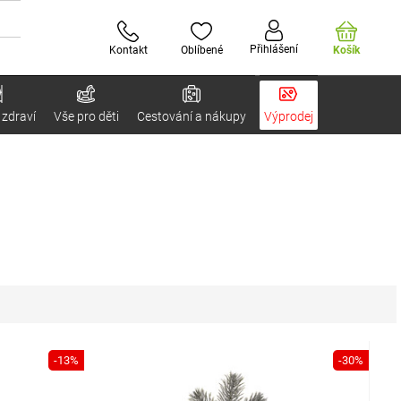
Přihlášení
Kontakt
Oblíbené
Košík
 zdraví
Vše pro děti
Cestování a nákupy
Výprodej
-13%
-30%