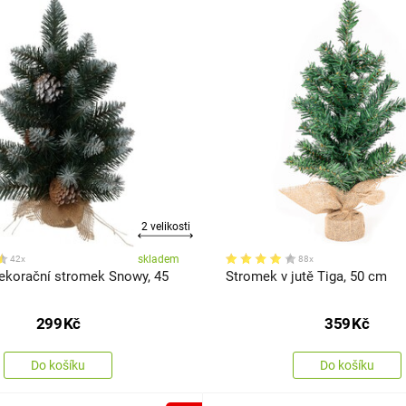
2 velikosti
skladem
42x
88x
ekorační stromek Snowy, 45
Stromek v jutě Tiga, 50 cm
299
Kč
359
Kč
Do košíku
Do košíku