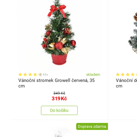
skladem
63x
Vánoční stromek Growell červená, 35
Vánoční d
cm
cm
349 Kč
319
Kč
Do košíku
Doprava zdarma