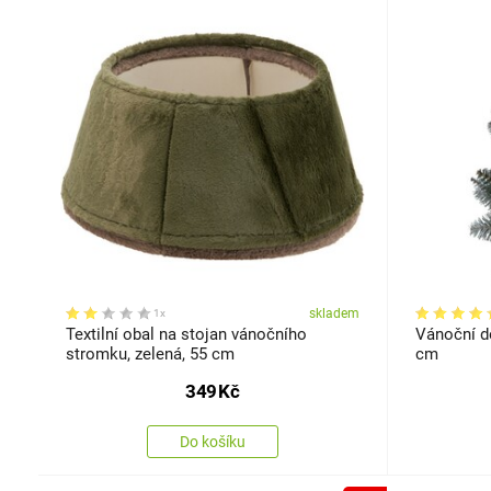
skladem
1x
Textilní obal na stojan vánočního
Vánoční d
stromku, zelená, 55 cm
cm
349
Kč
Do košíku