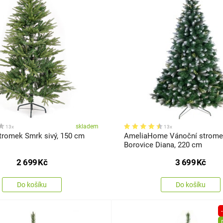
skladem
13x
13x
tromek Smrk sivý, 150 cm
AmeliaHome Vánoční strom
Borovice Diana, 220 cm
2 699
Kč
3 699
Kč
Do košíku
Do košíku