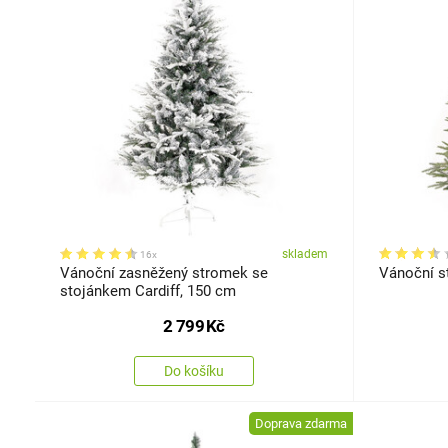
skladem
16x
Vánoční zasněžený stromek se
Vánoční s
stojánkem Cardiff, 150 cm
2 799
Kč
Do košíku
Doprava zdarma