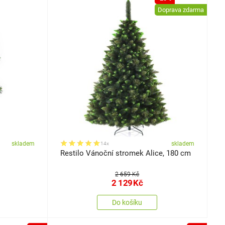
Doprava zdarma
skladem
skladem
14x
Restilo Vánoční stromek Alice, 180 cm
2 659 Kč
2 129
Kč
Do košíku