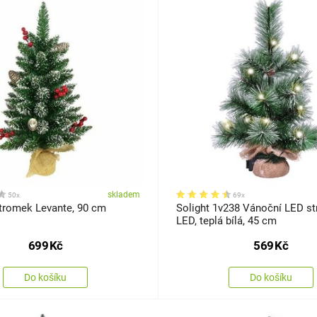
skladem
50x
69x
tromek Levante, 90 cm
Solight 1v238 Vánoční LED s
LED, teplá bílá, 45 cm
699
Kč
569
Kč
Do košíku
Do košíku