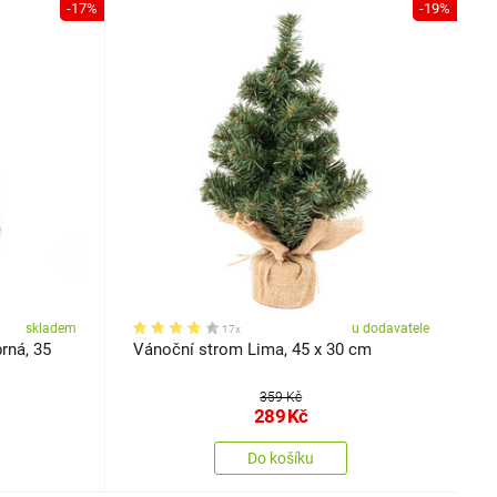
-17%
-19%
skladem
u dodavatele
17x
rná, 35
Vánoční strom Lima, 45 x 30 cm
359 Kč
289
Kč
Do košíku