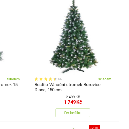
skladem
skladem
10x
tromek 15
Restilo Vánoční stromek Borovice
Diana, 150 cm
2 499 Kč
1 749
Kč
Do košíku
-20%