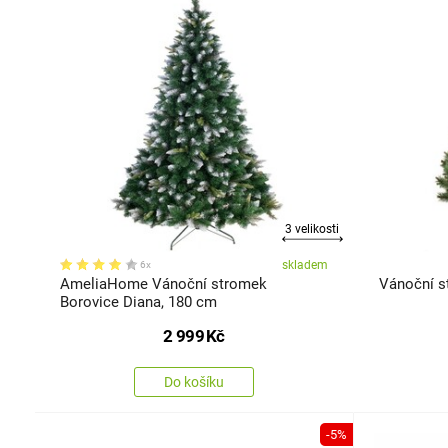
3 velikosti
skladem
6x
AmeliaHome Vánoční stromek
Vánoční s
Borovice Diana, 180 cm
2 999
Kč
Do košíku
-5%