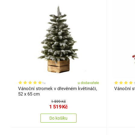
u dodavatele
1x
Vánoční stromek v dřevěném květináči,
Vánoční s
52 x 65 cm
1 599 Kč
1 519
Kč
Do košíku