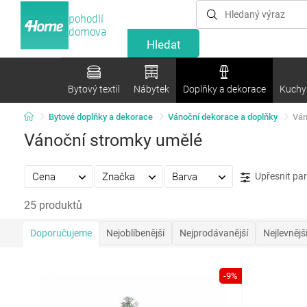
pohodlí
domova
Bytový textil
Nábytek
Doplňky a dekorace
Kuchyn
Bytové doplňky a dekorace
Vánoční dekorace a doplňky
Ván
Vánoční stromky umělé
Cena
Značka
Barva
Upřesnit pa
25 produktů
Doporučujeme
Nejoblíbenější
Nejprodávanější
Nejlevnějš
-9%