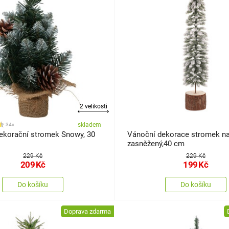
2 velikosti
skladem
34x
ekorační stromek Snowy, 30
Vánoční dekorace stromek na
zasněžený,40 cm
229 Kč
229 Kč
209
Kč
199
Kč
Do košíku
Do košíku
Doprava zdarma