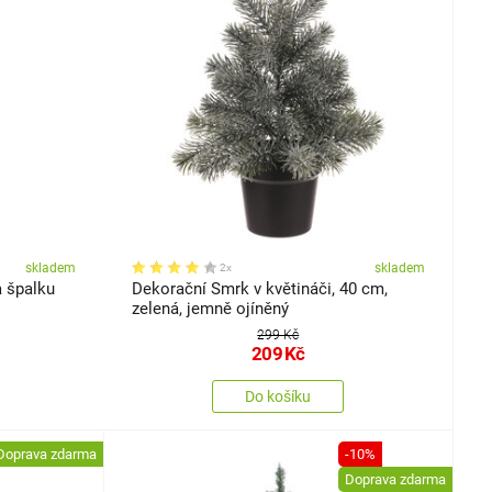
skladem
skladem
2x
 špalku
Dekorační Smrk v květináči, 40 cm,
zelená, jemně ojíněný
299 Kč
209
Kč
Do košíku
Doprava zdarma
-10%
Doprava zdarma