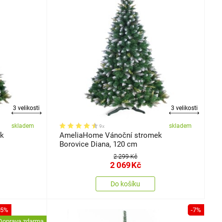
3 velikosti
3 velikosti
skladem
skladem
9x
ek
AmeliaHome Vánoční stromek
Borovice Diana, 120 cm
2 299 Kč
2 069
Kč
Do košíku
-5%
-7%
Doprava zdarma