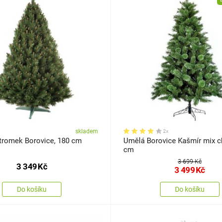
skladem
2x
tromek Borovice, 180 cm
Umělá Borovice Kašmír mix chvoj
cm
3 699 Kč
3 349
Kč
3 499
Kč
Do košíku
Do košíku