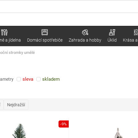
ě a jídelna
Domácí spotřebiče
Zahrada a hobby
Úklid
Krása a
oční stromky umělé
sleva
skladem
rametry
í
Nejdražší
-9%