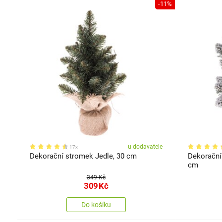
-11%
u dodavatele
17x
Dekorační stromek Jedle, 30 cm
Dekorační
cm
349 Kč
309
Kč
Do košíku