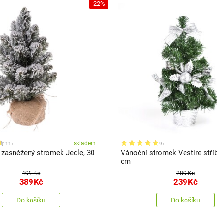
-22%
skladem
11x
9x
 zasněžený stromek Jedle, 30
Vánoční stromek Vestire stříb
cm
499 Kč
289 Kč
389
Kč
239
Kč
Do košíku
Do košíku