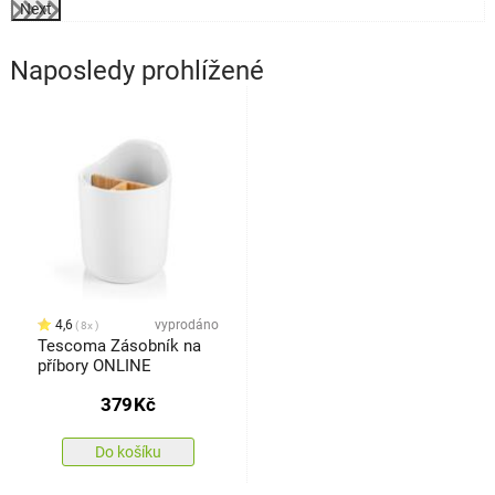
Next
Naposledy prohlížené
4,6
vyprodáno
8x
Tescoma Zásobník na
příbory ONLINE
379
Kč
Do košíku