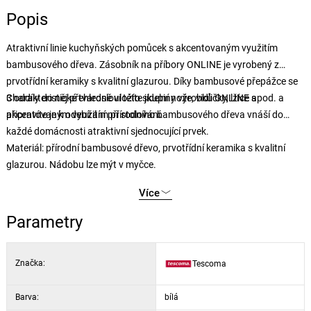
Popis
Atraktivní linie kuchyňských pomůcek s akcentovaným využitím
bambusového dřeva. Zásobník na příbory ONLINE je vyrobený z
prvotřídní keramiky s kvalitní glazurou. Díky bambusové přepážce se
3 oddíly do něj přehledně uložíte jídelní nože, vidličky, lžíce apod. a
Charakteristické tvarosloví této skupiny výrobků ONLINE s
připravíte je k odebírání při stolování.
akcentovaným využitím přírodního bambusového dřeva vnáší do
každé domácnosti atraktivní sjednocující prvek.
Materiál: přírodní bambusové dřevo, prvotřídní keramika s kvalitní
glazurou. Nádobu lze mýt v myčce.
Více
Parametry
Značka:
Tescoma
Barva:
bílá