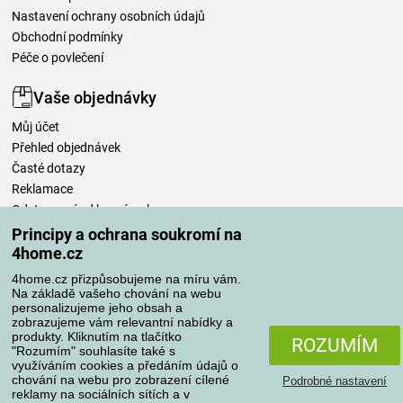
Nastavení ochrany osobních údajů
Obchodní podmínky
Péče o povlečení
Vaše objednávky
Můj účet
Přehled objednávek
Časté dotazy
Reklamace
Odstoupení od kupní smlouvy
Pravidla zpracování recenzí
Principy a ochrana soukromí na
4home.cz
Způsoby dopravy
4home.cz přizpůsobujeme na míru vám.
Na základě vašeho chování na webu
personalizujeme jeho obsah a
zobrazujeme vám relevantní nabídky a
produkty. Kliknutím na tlačítko
Způsoby platby
ROZUMÍM
"Rozumím" souhlasíte také s
využíváním cookies a předáním údajů o
chování na webu pro zobrazení cílené
Podrobné nastavení
reklamy na sociálních sítích a v