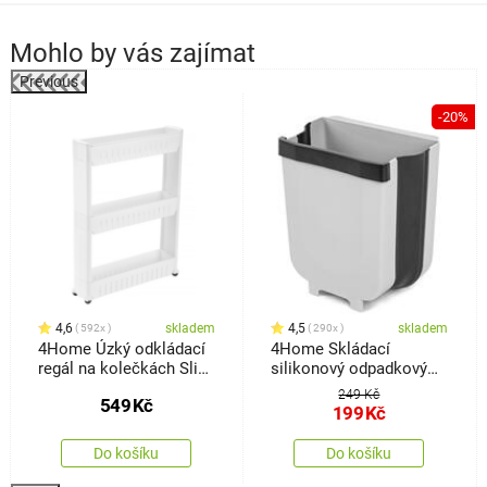
Mohlo by vás zajímat
Previous
%
-20%
4,6
skladem
4,5
skladem
592x
290x
4Home Úzký odkládací
4Home Skládací
regál na kolečkách Slim
silikonový odpadkový
Jim
koš Clean
249 Kč
549
Kč
199
Kč
Do košíku
Do košíku