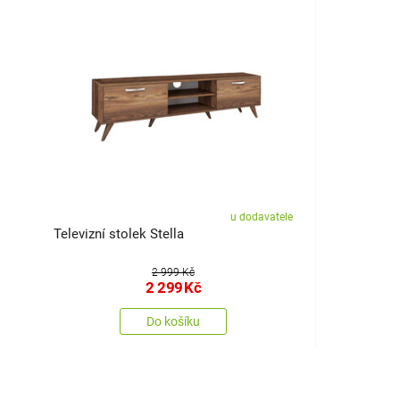
u dodavatele
Televizní stolek Stella
2 999 Kč
2 299
Kč
Do košíku