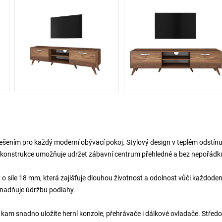
řešením pro každý moderní obývací pokoj. Stylový design v teplém odstín
á konstrukce umožňuje udržet zábavní centrum přehledné a bez nepořádk
o síle 18 mm, která zajišťuje dlouhou životnost a odolnost vůči každod
snadňuje údržbu podlahy.
y, kam snadno uložíte herní konzole, přehrávače i dálkové ovladače. Střed