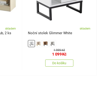
skladem
skladem
b, 2 ks
Noční stolek Glimmer White
S
k
1 999 Kč
1 099
Kč
Do košíku