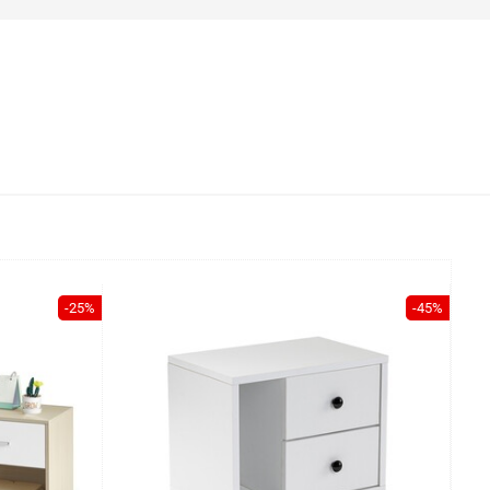
-25%
-45%