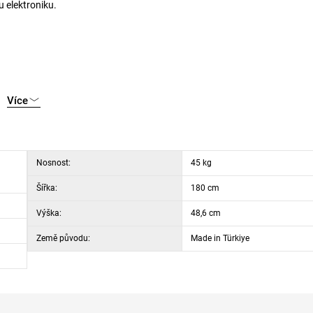
u elektroniku.
Více
Nosnost:
45 kg
Šířka:
180 cm
Výška:
48,6 cm
Země původu:
Made in Türkiye