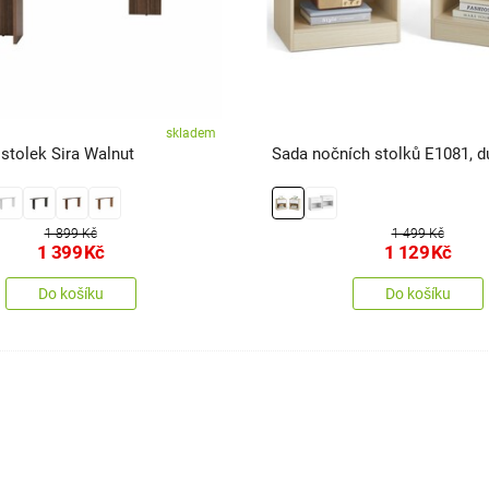
skladem
stolek Sira Walnut
Sada nočních stolků E1081, du
1 899 Kč
1 499 Kč
1 399
Kč
1 129
Kč
Do košíku
Do košíku