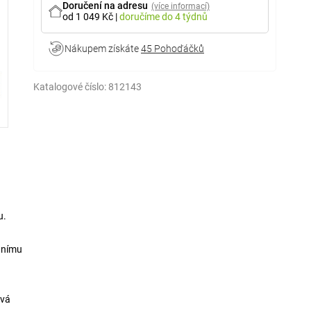
Doručení na adresu
(více informací)
od 1 049 Kč
|
doručíme
do 4 týdnů
Nákupem získáte
45 Pohoďáčků
Katalogové číslo:
812143
u
u.
ennímu
ová