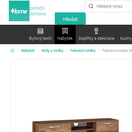
pohodlí
domova
Bytový textil
Nábytek
Doplňky a dekorace
Kuchyn
Nábytek
Stoly a stolky
Televizní stolky
Televizní stolek St