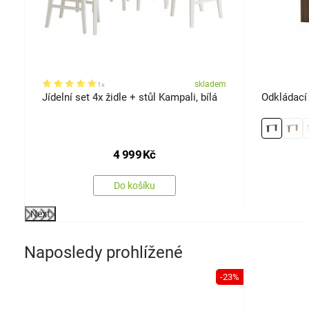
em
skladem
1x
Jídelní set 4x židle + stůl Kampali, bílá
Odkládací 
4 999
Kč
Do košíku
Next
Naposledy prohlížené
-23%