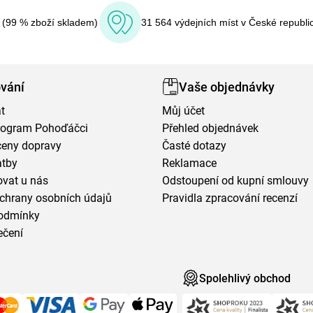
í (99 % zboží skladem)
31 564 výdejních míst v České republi
vání
Vaše objednávky
t
Můj účet
program Pohoďáčci
Přehled objednávek
ceny dopravy
Časté dotazy
atby
Reklamace
vat u nás
Odstoupení od kupní smlouvy
chrany osobních údajů
Pravidla zpracování recenzí
odmínky
ečení
Spolehlivý obchod