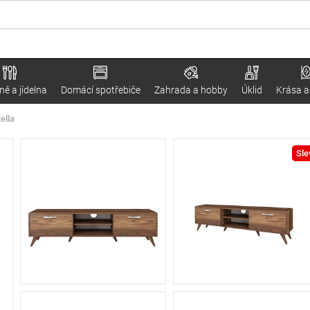
ě a jídelna
Domácí spotřebiče
Zahrada a hobby
Úklid
Krása a
ella
Sle