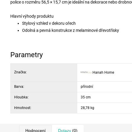
police o rozměru 56,5 × 15,7 cm je ideální na dekorace nebo drobno
Hlavní výhody produktu
Stylový vzhled v dekoru ořech
Odolná a pevná konstrukce z melaminové dřevotřísky
Vhodné pro televizory s šířkou až 180 cm
Praktické otevřené úložné prostory
Plastové nožky o výšce 15 cm pro stabilitu a snadný úklid
Parametry
Montážní návod a příslušenství
Materiál: 100% melaminovaná dřevotříska
Značka:
Hanah Home
Tloušťka desky: 18 mm
Rozměry: šířka 180 cm, výška 48,6 cm, hloubka 35 cm
Barva:
Velikost prostřední police: 56,5 × 15,7 cm
přírodní
Výška nohou: 15 cm
Hloubka:
35 cm
Barva: ořech
Hmotnost:
28,78 kg
Hodnocení
Dotazy
(0)