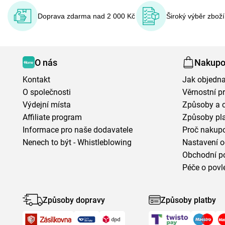
Doprava zdarma nad 2 000 Kč
Široký výběr zbož
O nás
Nakupo
Kontakt
Jak objedna
O společnosti
Věrnostní 
Výdejní místa
Způsoby a 
Affiliate program
Způsoby pl
Informace pro naše dodavatele
Proč nakupo
Nenech to být - Whistleblowing
Nastavení o
Obchodní p
Péče o povl
Způsoby dopravy
Způsoby platby