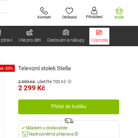
Přihlášení
Kontakt
Oblíbené
Košík
 zdraví
Vše pro děti
Cestování a nákupy
Výprodej
Televizní stolek Stella
va -23%
2 999 Kč
ušetříte 700 Kč
2 299 Kč
Přidat do košíku
Skladem u dodavatele
Nadrozměrná přeprava