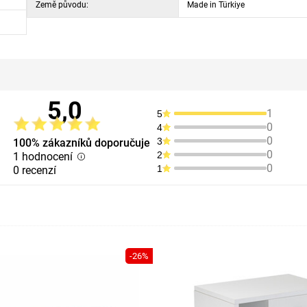
Země původu:
Made in Türkiye
5,0
1
5
0
4
0
3
100% zákazníků doporučuje
0
2
1 hodnocení
0
1
0 recenzí
-26%