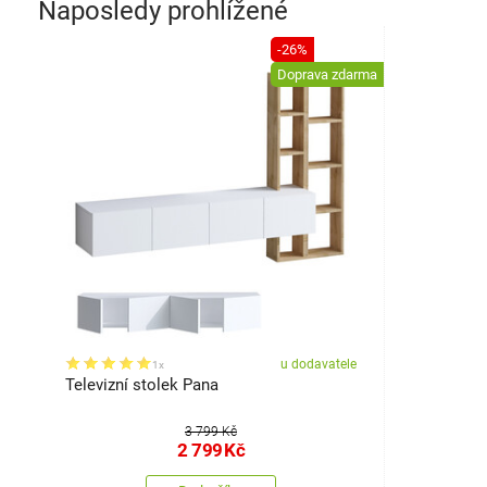
Naposledy prohlížené
-26%
Doprava zdarma
u dodavatele
1x
Televizní stolek Pana
3 799 Kč
2 799
Kč