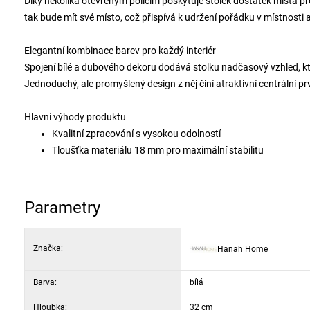
Díky několika otevřeným policím poskytuje stolek dostatek místa p
tak bude mít své místo, což přispívá k udržení pořádku v místnosti 
Elegantní kombinace barev pro každý interiér
Spojení bílé a dubového dekoru dodává stolku nadčasový vzhled, kt
Jednoduchý, ale promyšlený design z něj činí atraktivní centrální pr
Hlavní výhody produktu
Kvalitní zpracování s vysokou odolností
Tloušťka materiálu 18 mm pro maximální stabilitu
Dostatek úložného prostoru díky vícero policím
Nadčasový design v kombinaci bílé a dubové barvy
Vhodný pro moderní i tradičně zařízené interiéry
Parametry
Materiál: 100% melaminem potažená dřevotříska
Tloušťka materiálu: 18 mm
Značka:
Hanah Home
Rozměry: šířka 182 cm, výška 25 cm, hloubka 32 cm
Barva: bílá a dub
Barva:
bílá
Hloubka:
32 cm