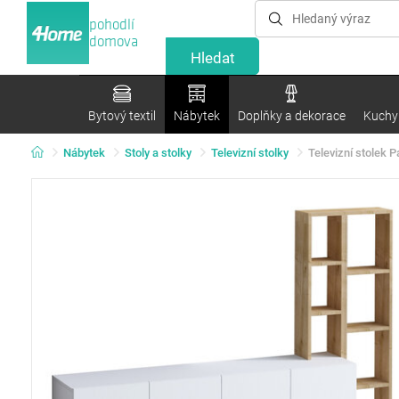
pohodlí
domova
Bytový textil
Nábytek
Doplňky a dekorace
Kuchyn
Nábytek
Stoly a stolky
Televizní stolky
Televizní stolek 