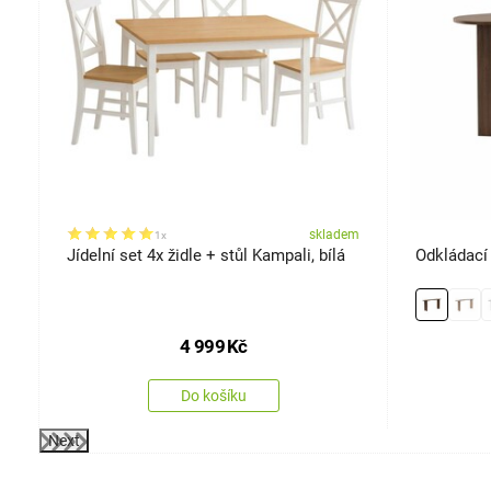
em
skladem
1x
Jídelní set 4x židle + stůl Kampali, bílá
Odkládací 
4 999
Kč
Do košíku
Next