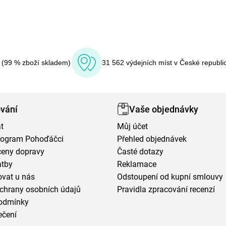
í (99 % zboží skladem)
31 562 výdejních míst v České republi
vání
Vaše objednávky
t
Můj účet
program Pohoďáčci
Přehled objednávek
ceny dopravy
Časté dotazy
atby
Reklamace
vat u nás
Odstoupení od kupní smlouvy
chrany osobních údajů
Pravidla zpracování recenzí
odmínky
ečení