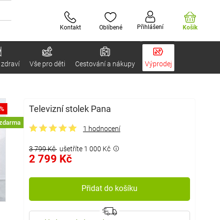
Přihlášení
Kontakt
Oblíbené
Košík
 zdraví
Vše pro děti
Cestování a nákupy
Výprodej
Televizní stolek Pana
6%
 zdarma
1 hodnocení
3 799 Kč
ušetříte 1 000 Kč
2 799 Kč
Přidat do košíku