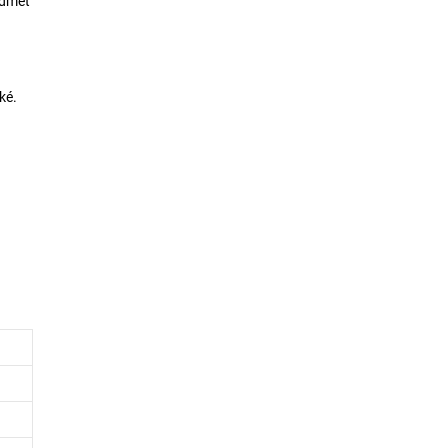
edmět
ké.