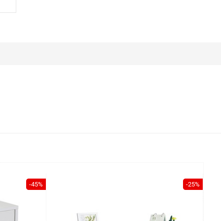
-45%
-25%