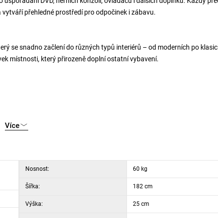
ro uspořádání DVD, herních konzolí, ovladačů i dalších doplňků. Každý př
a vytváří přehledné prostředí pro odpočinek i zábavu.
erý se snadno začlení do různých typů interiérů – od moderních po klasic
vek místnosti, který přirozeně doplní ostatní vybavení.
Více
Nosnost:
60 kg
Šířka:
182 cm
Výška:
25 cm