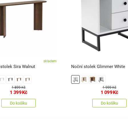
skladem
stolek Sira Walnut
Noční stolek Glimmer White
1 899 Kč
1 999 Kč
1 399
Kč
1 099
Kč
Do košíku
Do košíku