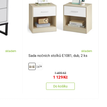
skladem
skladem
Sada nočních stolků E1081, dub, 2 ks
S
k
1 499 Kč
1 129
Kč
Do košíku