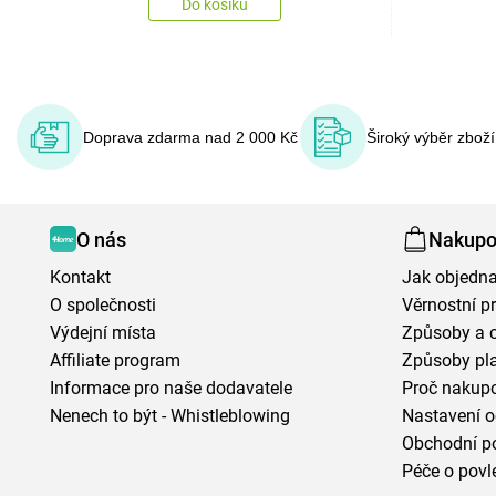
Do košíku
Doprava zdarma nad 2 000 Kč
Široký výběr zbož
O nás
Nakupo
Kontakt
Jak objedna
O společnosti
Věrnostní 
Výdejní místa
Způsoby a 
Affiliate program
Způsoby pl
Informace pro naše dodavatele
Proč nakupo
Nenech to být - Whistleblowing
Nastavení o
Obchodní p
Péče o povl