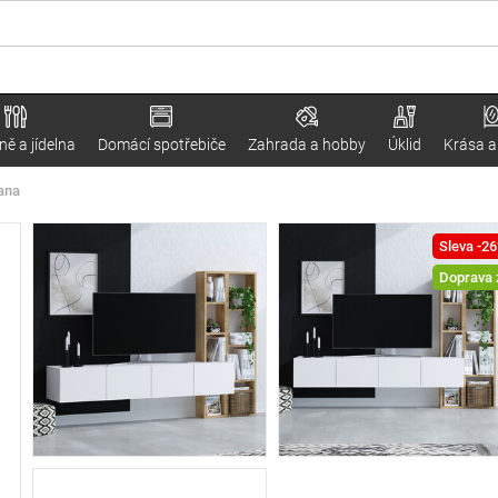
ě a jídelna
Domácí spotřebiče
Zahrada a hobby
Úklid
Krása a
Pana
Sleva -2
Doprava