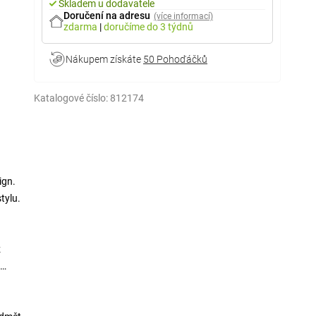
Skladem u dodavatele
Doručení na adresu
(více informací)
zdarma
|
doručíme
do 3 týdnů
Nákupem získáte
50 Pohoďáčků
Katalogové číslo:
812174
ign.
tylu.
z