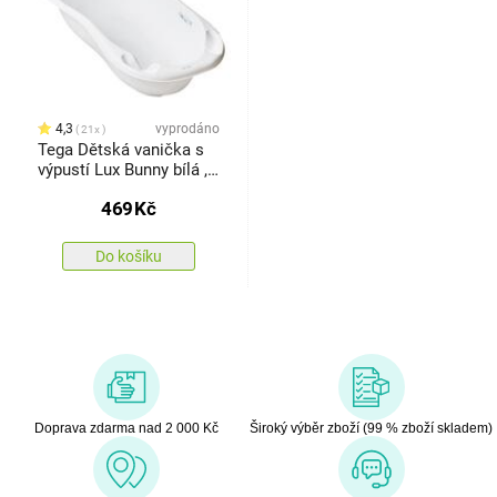
4,3
vyprodáno
21x
Tega Dětská vanička s
výpustí Lux Bunny bílá ,
102 cm
469
Kč
Do košíku
Doprava zdarma nad 2 000 Kč
Široký výběr zboží (99 % zboží skladem)