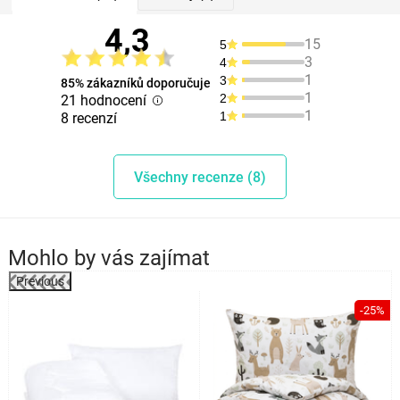
4,3
15
5
3
4
1
3
85% zákazníků doporučuje
1
2
21 hodnocení
1
1
8 recenzí
Všechny recenze (8)
Mohlo by vás zajímat
Previous
%
-25%