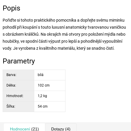
Popis
Pořiďte si tohoto praktického pomocníka a dopřejte svému miminku
pohodlí při koupání s touto luxusní anatomicky tvarovanou vaničkou
s obrázkem králíčků. Na okrajích má otvory pro položení mýdla nebo
houbičky, ve spodní části výpust pro lepší a pohodlnější vypouštění
vody. Je vyrobena z kvalitního materiálu, který se snadno čistí.
Parametry
Barva:
bílá
Délka:
102 cm
Hmotnost:
1,2 kg
Šířka:
54 cm
Hodnocení
(21)
Dotazy
(4)