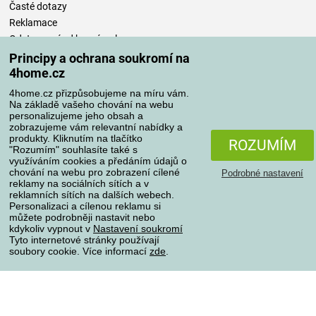
Časté dotazy
Reklamace
Odstoupení od kupní smlouvy
Pravidla zpracování recenzí
Principy a ochrana soukromí na
4home.cz
Způsoby dopravy
4home.cz přizpůsobujeme na míru vám.
Na základě vašeho chování na webu
personalizujeme jeho obsah a
zobrazujeme vám relevantní nabídky a
produkty. Kliknutím na tlačítko
Způsoby platby
ROZUMÍM
"Rozumím" souhlasíte také s
využíváním cookies a předáním údajů o
chování na webu pro zobrazení cílené
Podrobné nastavení
reklamy na sociálních sítích a v
Spolehlivý obchod
reklamních sítích na dalších webech.
Personalizaci a cílenou reklamu si
můžete podrobněji nastavit nebo
kdykoliv vypnout v
Nastavení soukromí
Tyto internetové stránky používají
soubory cookie. Více informací
zde
.
Ochrana osobních údajů
O souborech cookies