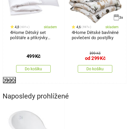
3x
4,8
skladem
4,6
skladem
631x
597x
4Home Dětský set
4Home Dětské bavlněné
polštáře a přikrývky
povlečení do postýlky
Baby, 100 x 135 cm, 40 x
60 cm
399 Kč
499
Kč
od
299
Kč
Do košíku
Do košíku
Next
Naposledy prohlížené