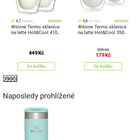
4,7
skladem
4,8
skladem
4258x
3178x
4Home Termo sklenice
4Home Termo sklenice
na latté Hot&Cool 410
na latté Hot&Cool 350
ml, 2 ks
ml, 2 ks
299 Kč
449
Kč
179
Kč
Do košíku
Do košíku
Next
Naposledy prohlížené