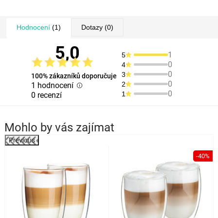
Hodnocení
(1)
Dotazy
(0)
5,0
1
5
0
4
0
3
100% zákazníků doporučuje
0
2
1 hodnocení
0
1
0 recenzí
Mohlo by vás zajímat
Previous
%
-40%