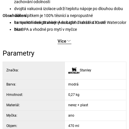
zachování odolnosti
dvojitá vakuová izolace udrží teplotu nápoje po dlouhou dobu
Obsah balení:
víčko s pítkem je 100% těsnící a nepropustné
kompaktní design vhodný do batohu i držáku v autě
1x termohrnek Stanley AeroLight Transit 470 ml Watercolor
bez BPA a vhodné pro mytí v myčce
Blue
Více
Parametry
Značka:
Stanley
Barva:
modrá
Hmotnost:
0,27 kg
Materiál:
nerez + plast
Myčka:
ano
Objem:
470 ml