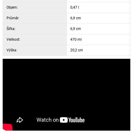
Objem:
0,47 l
Průměr:
6,9 cm
Šířka:
6,9 cm
Velikost:
470 ml
Výška:
20,2 cm