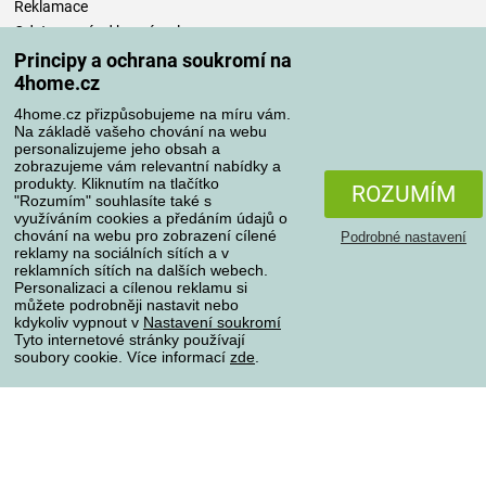
Reklamace
Odstoupení od kupní smlouvy
Pravidla zpracování recenzí
Principy a ochrana soukromí na
4home.cz
Způsoby dopravy
4home.cz přizpůsobujeme na míru vám.
Na základě vašeho chování na webu
personalizujeme jeho obsah a
zobrazujeme vám relevantní nabídky a
produkty. Kliknutím na tlačítko
Způsoby platby
ROZUMÍM
"Rozumím" souhlasíte také s
využíváním cookies a předáním údajů o
chování na webu pro zobrazení cílené
Podrobné nastavení
reklamy na sociálních sítích a v
Spolehlivý obchod
reklamních sítích na dalších webech.
Personalizaci a cílenou reklamu si
můžete podrobněji nastavit nebo
kdykoliv vypnout v
Nastavení soukromí
Tyto internetové stránky používají
soubory cookie. Více informací
zde
.
Ochrana osobních údajů
O souborech cookies