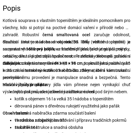
Popis
Kotlová souprava s vlastním topeništěm je ideálním pomocníkem pro
všechny, kdo si potrpí na poctivé domácí vaření v přírodě nebo na
zahradě. Robustní
černá smaltovaná ocel
zaručuje odolnost,
dlouhou životnost a snadnou údržbu. Díky velkému objemu je
Součástí setu je
nádoba o objemu 35 litrů
(včetně topeniště) a
souprava vhodná pro přípravu tradičních jídel, jako je guláš, polévky,
samostatný
16litrový kotlík
, ve kterém připravíte chutné pokrmy pro
omáčky, ale také pro zavařování ovoce a zeleniny nebo při pořádání
celou rodinu i početnější společnost. Praktická děrovaná pánev s
zabijaček.
dřevěnou rukojetí o rozměrech 34,5 × 75 cm poslouží jako pařák. Jako
Celkový rozměr sestavy činí
44 × 48 × 94 cm
, topeniště má rozměry 35
bonus získáte také
× 35 cm a samotný kotlík 35 × 20 cm. Díky stabilní konstrukci a
nerezovou naběračku zdarma
, která vám usnadní
servírování.
promyšlenému provedení je manipulace snadná a bezpečná. Tento
tradiční způsob přípravy jídla vám přinese nejen vynikající chuť
Hlavní výhody produktu:
výsledných pokrmů, ale i jedinečný zážitek z vaření pod širým nebem.
robustní provedení z černé smaltované oceli
kotlík s objemem 16 l a velká 35 l nádoba s topeništěm
děrovaná pánev s dřevěnou rukojetí využitelná jako pařák
Obsah balení:
nerezová naběračka zdarma součástí balení
vhodné na zabíjačky, zavařování i přípravu tradičních pokrmů
1x nádoba s topeništěm 35 l
stabilní konstrukce a snadná obsluha
1x kotlík 16 l