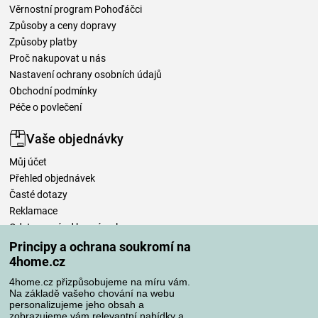
Věrnostní program Pohoďáčci
Způsoby a ceny dopravy
Způsoby platby
Proč nakupovat u nás
Nastavení ochrany osobních údajů
Obchodní podmínky
Péče o povlečení
Vaše objednávky
Můj účet
Přehled objednávek
Časté dotazy
Reklamace
Odstoupení od kupní smlouvy
Pravidla zpracování recenzí
Principy a ochrana soukromí na
4home.cz
Způsoby dopravy
4home.cz přizpůsobujeme na míru vám.
Na základě vašeho chování na webu
personalizujeme jeho obsah a
zobrazujeme vám relevantní nabídky a