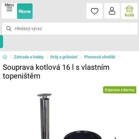
Menu
Košík
Zahrada a hobby
Grily a grilování
Přenosná ohniště
Souprava kotlová 16 l s vlastním
topeništěm
Doprava zdarma