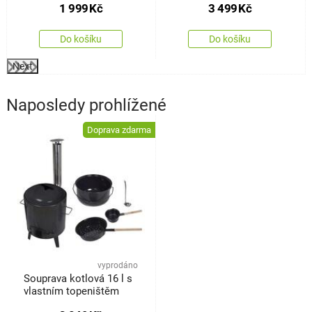
1 999
Kč
3 499
Kč
82 cm
Do košíku
Do košíku
Next
Naposledy prohlížené
Doprava zdarma
vyprodáno
Souprava kotlová 16 l s
vlastním topeništěm