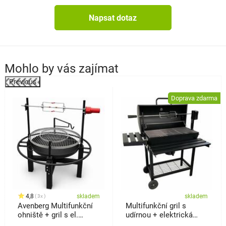
Napsat dotaz
Mohlo by vás zajímat
Previous
Doprava zdarma
4,8
skladem
skladem
3x
Avenberg Multifunkční
Multifunkční gril s
ohniště + gril s el.
udírnou + elektrická
jehlou Kentucky
jehla Kristen, 41 x 115 x