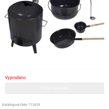
Vyprodáno
Přidat do košíku
Katalogové číslo:
712629