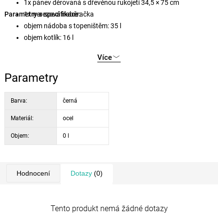
1x pánev děrovaná s dřevěnou rukojetí 34,5 × 75 cm
Parametry a specifikace:
1x nerezová naběračka
objem nádoba s topeništěm: 35 l
objem kotlík: 16 l
celkový rozměr: 44 × 48 × 94 cm
Více
rozměr topeniště: 35 × 35 cm
rozměr kotlíku: 35 × 20 cm
Parametry
materiál: černá smaltovaná ocel
Barva:
černá
Materiál:
ocel
Objem:
0 l
Hodnocení
Dotazy
(0)
Tento produkt nemá žádné dotazy