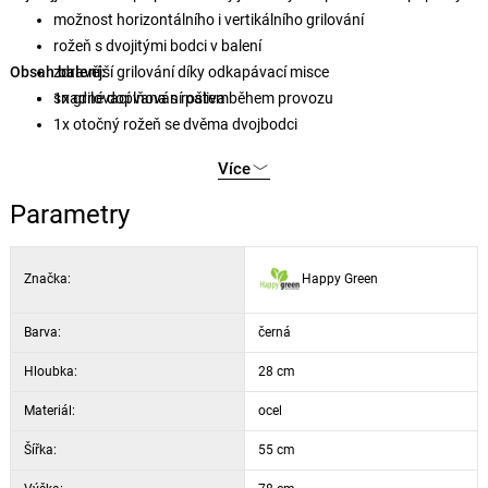
možnost horizontálního i vertikálního grilování
rožeň s dvojitými bodci v balení
Obsah balení:
zdravější grilování díky odkapávací misce
snadné doplňování paliva během provozu
1x grilovací vana s roštem
1x otočný rožeň se dvěma dvojbodci
1x stojan s nohami
Více
Parametry
Značka:
Happy Green
Barva:
černá
Hloubka:
28 cm
Materiál:
ocel
Šířka:
55 cm