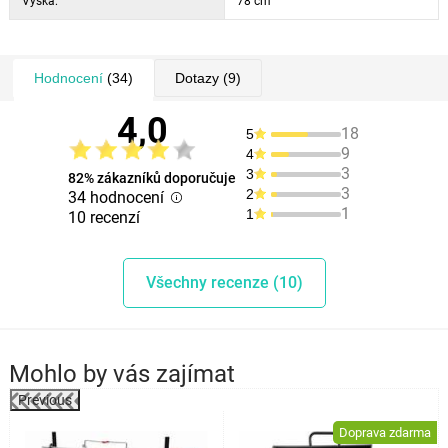
Výška:
78 cm
Hodnocení
(34)
Dotazy
(9)
4,0
18
5
9
4
3
3
82% zákazníků doporučuje
3
2
34 hodnocení
1
1
10 recenzí
Všechny recenze (10)
Mohlo by vás zajímat
Previous
%
Doprava zdarma