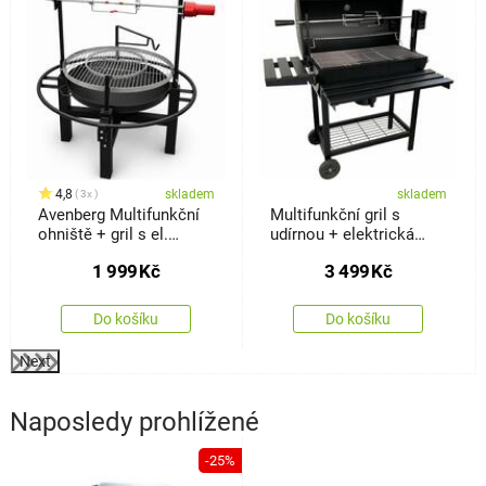
4,8
skladem
skladem
3x
Avenberg Multifunkční
Multifunkční gril s
ohniště + gril s el.
udírnou + elektrická
jehlou Kentucky
jehla Kristen, 41 x 115 x
1 999
Kč
3 499
Kč
82 cm
Do košíku
Do košíku
Next
Naposledy prohlížené
-25%