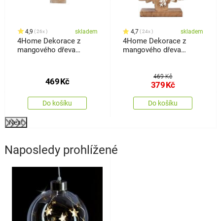
4,9
skladem
4,7
skladem
26x
24x
4Home Dekorace z
4Home Dekorace z
mangového dřeva
mangového dřeva
Frozen Tree, 30 cm
Snowflake Tree, 33 cm
469 Kč
469
Kč
379
Kč
Do košíku
Do košíku
Next
Naposledy prohlížené