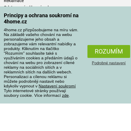
Reklamace
Odstoupení od kupní smlouvy
Pravidla zpracování recenzí
Principy a ochrana soukromí na
4home.cz
Způsoby dopravy
4home.cz přizpůsobujeme na míru vám.
Na základě vašeho chování na webu
personalizujeme jeho obsah a
zobrazujeme vám relevantní nabídky a
produkty. Kliknutím na tlačítko
Způsoby platby
ROZUMÍM
"Rozumím" souhlasíte také s
využíváním cookies a předáním údajů o
chování na webu pro zobrazení cílené
Podrobné nastavení
reklamy na sociálních sítích a v
Spolehlivý obchod
reklamních sítích na dalších webech.
Personalizaci a cílenou reklamu si
můžete podrobněji nastavit nebo
kdykoliv vypnout v
Nastavení soukromí
Tyto internetové stránky používají
soubory cookie. Více informací
zde
.
Ochrana osobních údajů
O souborech cookies