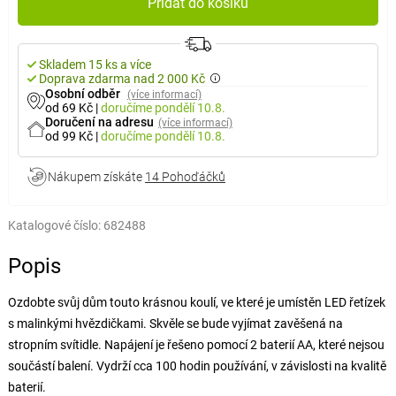
Přidat do košíku
Skladem 15 ks a více
Doprava zdarma nad 2 000 Kč
Osobní odběr
(více informací)
od 69 Kč
|
doručíme
pondělí 10.8.
Doručení na adresu
(více informací)
od 99 Kč
|
doručíme
pondělí 10.8.
Nákupem získáte
14 Pohoďáčků
Katalogové číslo:
682488
Popis
Ozdobte svůj dům touto krásnou koulí, ve které je umístěn LED řetízek
s malinkými hvězdičkami. Skvěle se bude vyjímat zavěšená na
stropním svítidle. Napájení je řešeno pomocí 2 baterií AA, které nejsou
součástí balení. Vydrží cca 100 hodin používání, v závislosti na kvalitě
baterií.