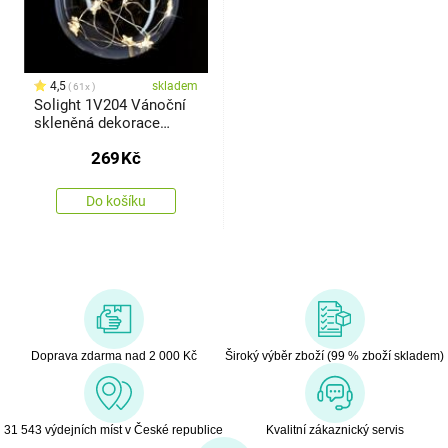
4,5
skladem
61x
Solight 1V204 Vánoční
skleněná dekorace
Koule, 10 LED
269
Kč
Do košíku
Doprava zdarma nad 2 000 Kč
Široký výběr zboží (99 % zboží skladem)
31 543 výdejních míst v České republice
Kvalitní zákaznický servis