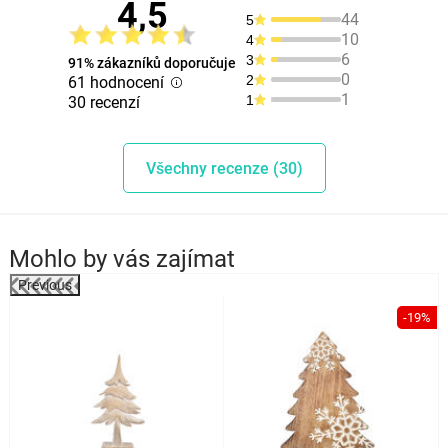
4,5
44
5
10
4
6
3
91% zákazníků doporučuje
0
2
61 hodnocení
1
1
30 recenzí
Všechny recenze (30)
Mohlo by vás zajímat
Previous
%
-19%