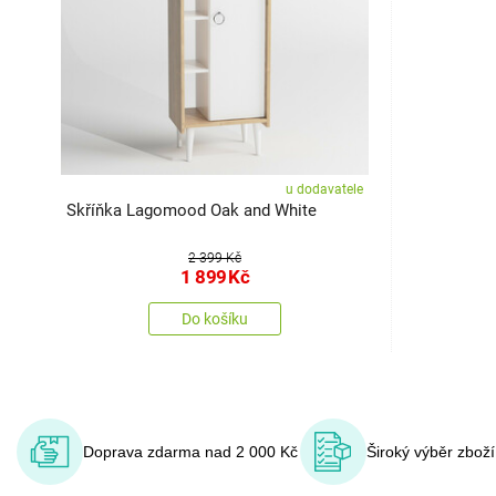
u dodavatele
Skříňka Lagomood Oak and White
2 399 Kč
1 899
Kč
Do košíku
Doprava zdarma nad 2 000 Kč
Široký výběr zbož