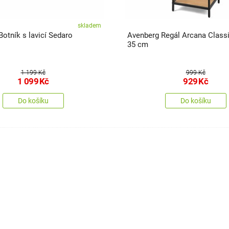
skladem
otník s lavicí Sedaro
Avenberg Regál Arcana Classic, 120 x
35 cm
1 199 Kč
999 Kč
1 099
Kč
929
Kč
Do košíku
Do košíku