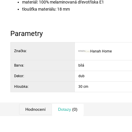
materiál: 100% melaminovaná dřevotříska E1
tloušťka materiálu: 18 mm
šířka:
50 cm
výška:
140 cm
hloubka:
30 cm
Parametry
barevné provedení: dub + bílá
otevřené police, uzavřená skříňka, dřevěné nohy, možnost př
Značka:
Hanah Home
Barva:
bílá
Dekor:
dub
Hloubka:
30 cm
Hodnocení
Dotazy
(0)