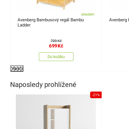
em
skladem
Avenberg Bambusový regál Bambu
Avenberg B
Ladder
709 Kč
699
Kč
Do košíku
Next
Naposledy prohlížené
-21%