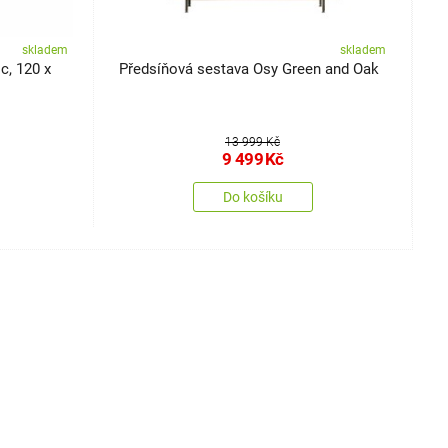
skladem
skladem
Předsíňová sestava Osy Green and Oak
P
13 999 Kč
9 499
Kč
Do košíku