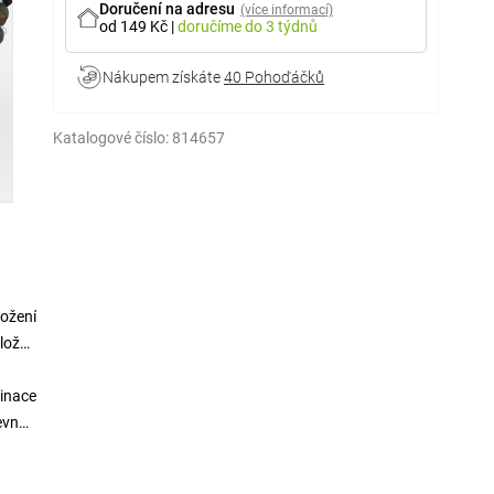
Doručení na adresu
(více informací)
od 149 Kč
|
doručíme
do 3 týdnů
Nákupem získáte
40 Pohoďáčků
Katalogové číslo:
814657
ožení
úložné
binace
pevnou