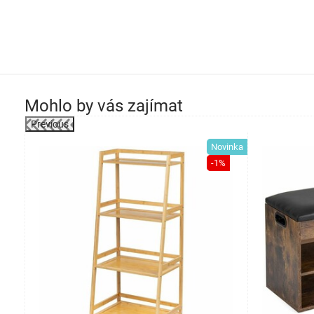
Mohlo by vás zajímat
Previous
-32%
Novinka
-1%