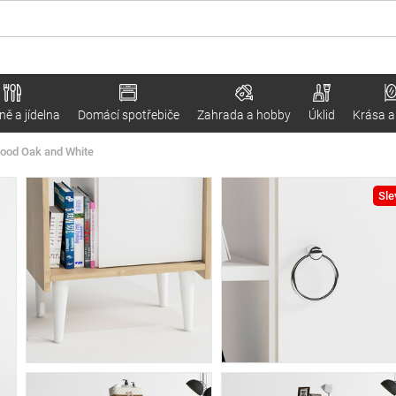
ě a jídelna
Domácí spotřebiče
Zahrada a hobby
Úklid
Krása a
ood Oak and White
Sle