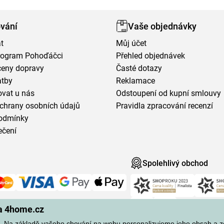
vání
Vaše objednávky
t
Můj účet
program Pohoďáčci
Přehled objednávek
ceny dopravy
Časté dotazy
atby
Reklamace
vat u nás
Odstoupení od kupní smlouvy
chrany osobních údajů
Pravidla zpracování recenzí
odmínky
ečení
Spolehlivý obchod
na 4home.cz
 Na základě vašeho chování na webu personalizujeme jeho obsah a 