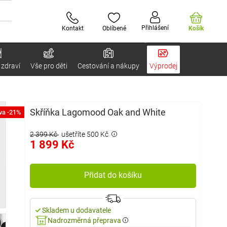
Přihlášení
Kontakt
Oblíbené
Košík
 zdraví
Vše pro děti
Cestování a nákupy
Výprodej
Skříňka Lagomood Oak and White
va -21%
2 399 Kč
ušetříte 500 Kč
1 899 Kč
Přidat do košíku
Skladem u dodavatele
Nadrozměrná přeprava