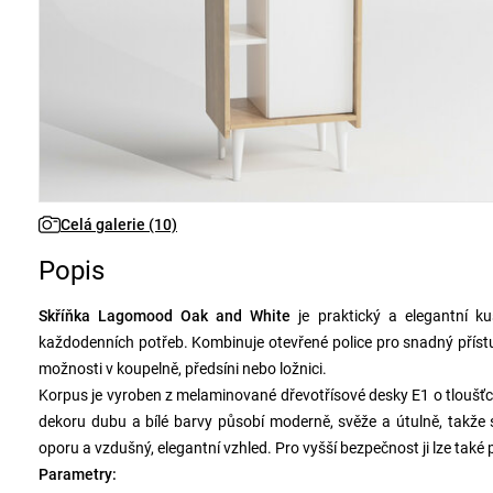
Celá galerie (10)
Popis
Skříňka Lagomood Oak and White
je praktický a elegantní k
každodenních potřeb. Kombinuje otevřené police pro snadný přístu
možnosti v koupelně, předsíni nebo ložnici.
Korpus je vyroben z melaminované dřevotřísové desky E1 o tloušťc
dekoru dubu a bílé barvy působí moderně, svěže a útulně, takže 
oporu a vzdušný, elegantní vzhled. Pro vyšší bezpečnost ji lze také p
Parametry: