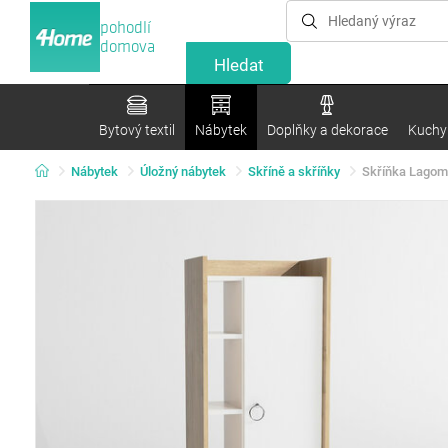
pohodlí
domova
Bytový textil
Nábytek
Doplňky a dekorace
Kuchyn
Nábytek
Úložný nábytek
Skříně a skříňky
Skříňka Lagom