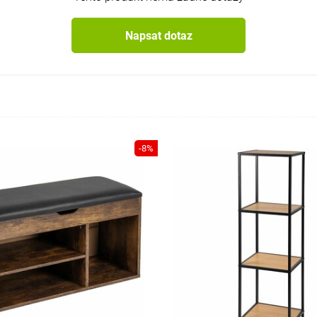
Napsat dotaz
-8%