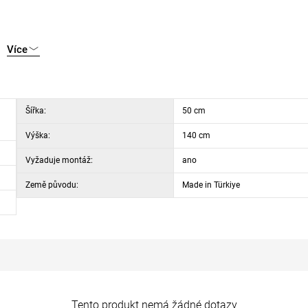
Více
ipevnění ke stěně
Šířka:
50 cm
Výška:
140 cm
Vyžaduje montáž:
ano
Země původu:
Made in Türkiye
Tento produkt nemá žádné dotazy