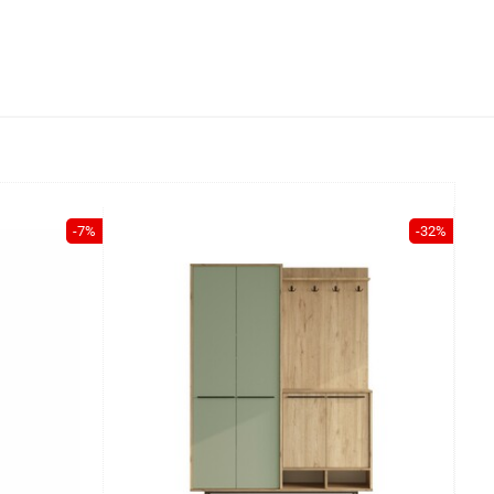
-7%
-32%