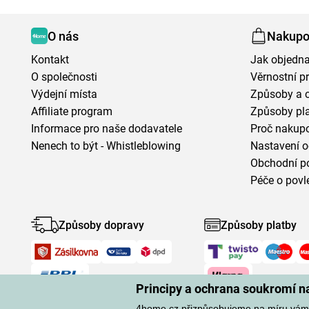
O nás
Nakupo
Kontakt
Jak objedna
O společnosti
Věrnostní 
Výdejní místa
Způsoby a 
Affiliate program
Způsoby pl
Informace pro naše dodavatele
Proč nakupo
Nenech to být - Whistleblowing
Nastavení o
Obchodní p
Péče o povl
Způsoby dopravy
Způsoby platby
Principy a ochrana soukromí 
4home.cz přizpůsobujeme na míru vám.