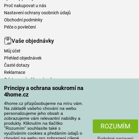
Proč nakupovat u nás
Nastavení ochrany osobních údajů
Obchodní podmínky
Péče o povlečení
Vaše objednávky
Můj účet
Přehled objednávek
Časté dotazy
Reklamace
Odstoupení od kupní smlouvy
Pravidla zpracování recenzí
Principy a ochrana soukromí na
4home.cz
Způsoby dopravy
4home.cz přizpůsobujeme na míru vám.
Na základě vašeho chování na webu
personalizujeme jeho obsah a
zobrazujeme vám relevantní nabídky a
produkty. Kliknutím na tlačítko
Způsoby platby
ROZUMÍM
"Rozumím" souhlasíte také s
využíváním cookies a předáním údajů o
chování na webu pro zobrazení cílené
Podrobné nastavení