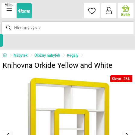
Menu
Košík
Nábytek
Úložný nábytek
Regály
Knihovna Orkide Yellow and White
Sleva -26%