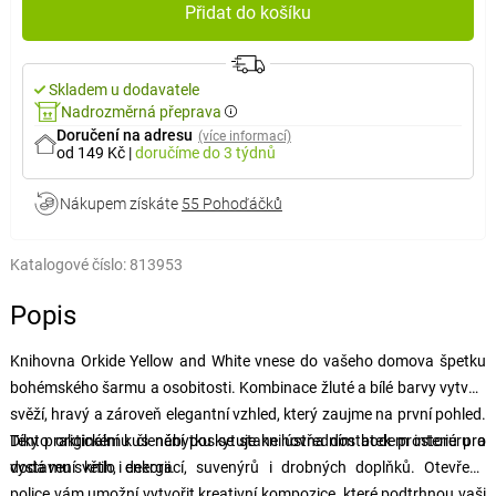
Přidat do košíku
Skladem u dodavatele
Nadrozměrná přeprava
Doručení na adresu
(více informací)
od 149 Kč
|
doručíme
do 3 týdnů
Nákupem získáte
55 Pohoďáčků
Katalogové číslo:
813953
Popis
Knihovna Orkide Yellow and White vnese do vašeho domova špetku
bohémského šarmu a osobitosti. Kombinace žluté a bílé barvy vytváří
svěží, hravý a zároveň elegantní vzhled, který zaujme na první pohled.
Tento originální kus nábytku se stane ústředním bodem interiéru a
Díky praktickému členění poskytuje knihovna dostatek prostoru pro
dodá mu světlo i energii.
vystavení knih, dekorací, suvenýrů i drobných doplňků. Otevřené
police vám umožní vytvořit kreativní kompozice, které podtrhnou vaši