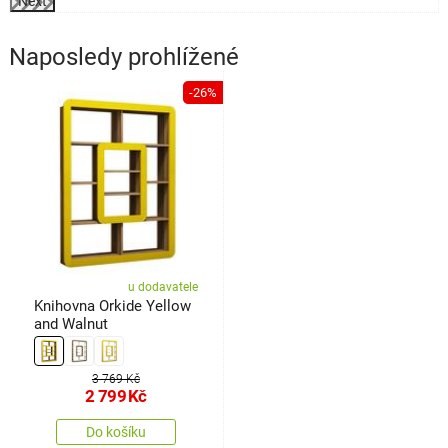
Next
Naposledy prohlížené
-26%
u dodavatele
Knihovna Orkide Yellow
and Walnut
3 769 Kč
2 799
Kč
Do košíku