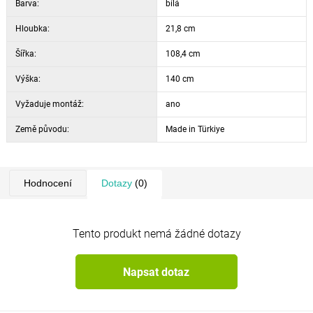
Barva:
bílá
Hloubka:
21,8 cm
Šířka:
108,4 cm
Výška:
140 cm
Vyžaduje montáž:
ano
Země původu:
Made in Türkiye
Hodnocení
Dotazy
(0)
Tento produkt nemá žádné dotazy
Napsat dotaz