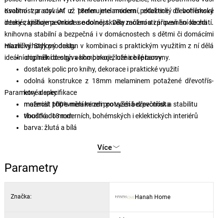
osobnost a styl. Ať už preferujete moderní, eklekti
Kvalitní zpracování z 18mm melaminem potažené dřevotřís­kové
cký či bohémský
interiér, knihovna Orkide se do něj skvěle začlení a zároveň ho obohatí.
desky zajiš
ťuje pevnost a odolnost. Díky možnosti připevnění ke zdi je
knihovna stabilní a bezpečná i v domácnostech s dětmi či domácími
mazlíčky. Stylový design v kombinaci s praktickým využitím z ní dělá
Hlavní výhody produktu
ideální doplněk do obývacího pokoje, ložnice i pracovny.
originální design v kombinaci žluté a bílé barvy
dostatek polic pro knihy, dekorace i praktické využití
odolná konstrukce z 18mm melaminem potažené dřevotřís­
Parametry a specifikace
kové desky
možnost připevnění ke zdi pro vyšší bezpečnost a stabilitu
materiál: 100% melaminem potažená dřevotříska
vhodná do moderních, bohémských i eklektických interiérů
tloušťka: 18 mm
barva: žlutá a bílá
Více
Parametry
Značka:
Hanah Home