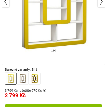
1/4
Barevné varianty:
Bílá
3 769 Kč
ušetříte 970 Kč
2 799 Kč