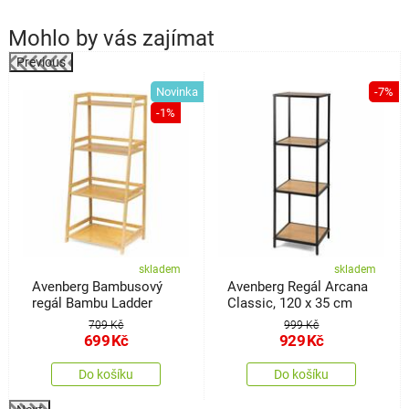
Mohlo by vás zajímat
Previous
Novinka
-7%
a
-1%
skladem
skladem
Avenberg Bambusový
Avenberg Regál Arcana
regál Bambu Ladder
Classic, 120 x 35 cm
709 Kč
999 Kč
699
Kč
929
Kč
Do košíku
Do košíku