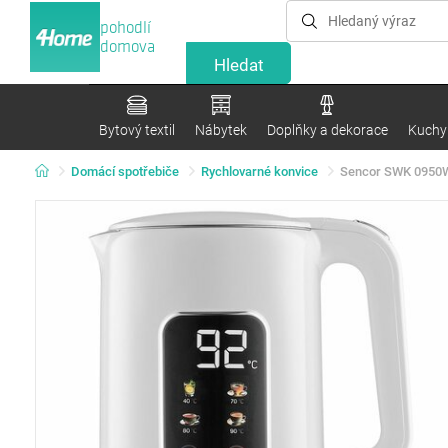
pohodlí
domova
Bytový textil
Nábytek
Doplňky a dekorace
Kuchyn
Domácí spotřebiče
Rychlovarné konvice
Sencor SWK 0950WH