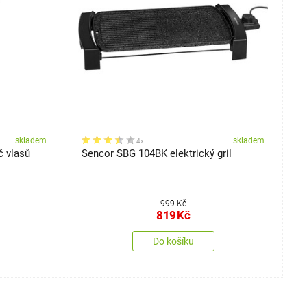
skladem
skladem
4x
 vlasů
Sencor SBG 104BK elektrický gril
S
s
999 Kč
819
Kč
Do košíku