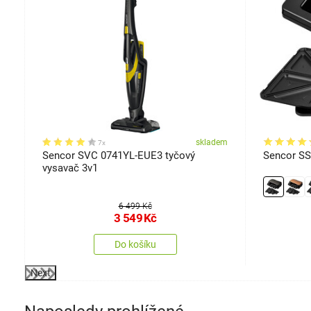
em
skladem
7x
Sencor SVC 0741YL-EUE3 tyčový
Sencor S
vysavač 3v1
6 499 Kč
3 549
Kč
Do košíku
Next