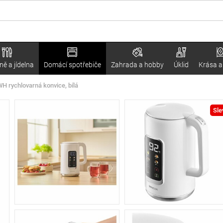
ě a jídelna
Domácí spotřebiče
Zahrada a hobby
Úklid
Krása a
 rychlovarná konvice, bílá
Sle