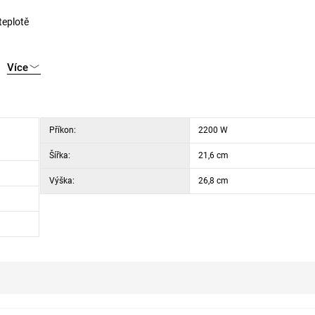
teplotě
Více
Příkon:
2200 W
Šířka:
21,6 cm
Výška:
26,8 cm