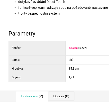
dotykové ovládání Direct Touch
funkce Keep warm udržuje vodu na požadované, nastavené 
trojitý bezpečnostní systém
bezpečnostní automatické vypnutí
ochrana proti zapnutí konvice bez vody
otočný středový 360° konektor
Parametry
Značka:
Sencor
Barva:
bílá
Hloubka:
15,2 cm
Objem:
1,7 l
Hodnocení
(2)
Dotazy
(0)