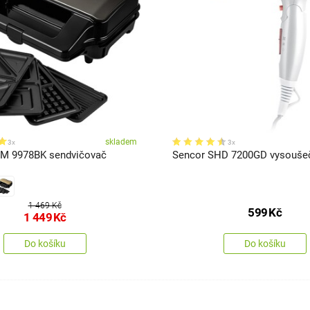
skladem
3x
3x
SM 9978BK sendvičovač
Sencor SHD 7200GD vysoušeč
1 469 Kč
599
Kč
1 449
Kč
Do košíku
Do košíku