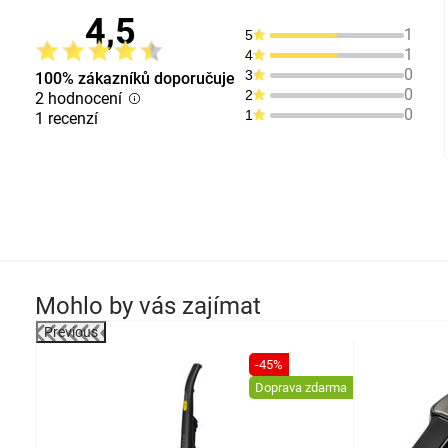
4,5
1
5
1
4
0
3
100% zákazníků doporučuje
0
2
2 hodnocení
0
1
1 recenzí
Mohlo by vás zajímat
Previous
-28%
-45%
Doprava zdarma