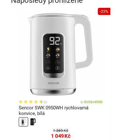
Naposledy prohlížené
-23%
u dodavatele
2x
Sencor SWK 0950WH rychlovarná
konvice, bílá
1 369 Kč
1 049
Kč