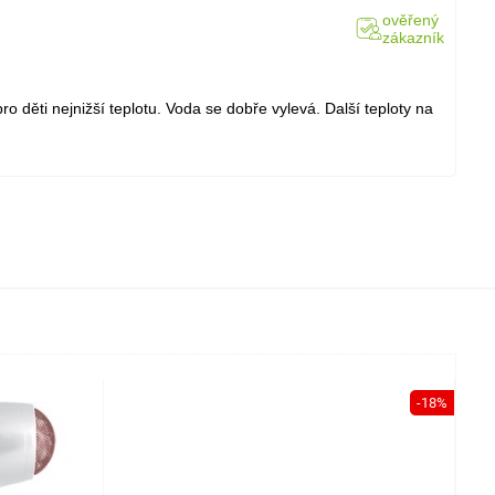
ověřený
zákazník
 děti nejnižší teplotu. Voda se dobře vylevá. Další teploty na
-18%