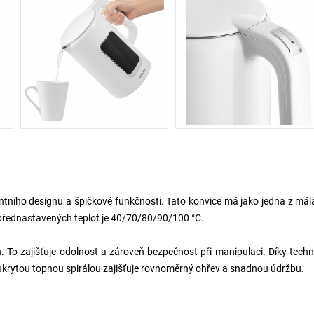
ního designu a špičkové funkčnosti. Tato konvice má jako jedna z mál
 přednastavených teplot je 40/70/80/90/100 °C.
. To zajišťuje odolnost a zároveň bezpečnost při manipulaci. Díky techn
 ukrytou topnou spirálou zajišťuje rovnoměrný ohřev a snadnou údržbu.