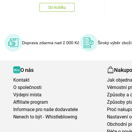
Do košíku
Doprava zdarma nad 2 000 Kč
Široký výběr zbož
O nás
Nakupo
Kontakt
Jak objedna
O společnosti
Věrnostní 
Výdejní místa
Způsoby a 
Affiliate program
Způsoby pl
Informace pro naše dodavatele
Proč nakupo
Nenech to být - Whistleblowing
Nastavení o
Obchodní p
Péče o povl