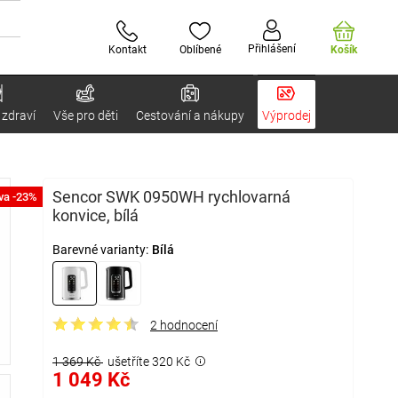
Přihlášení
Kontakt
Oblíbené
Košík
 zdraví
Vše pro děti
Cestování a nákupy
Výprodej
Sencor SWK 0950WH rychlovarná
va -23%
konvice, bílá
Barevné varianty:
Bílá
2 hodnocení
1 369 Kč
ušetříte 320 Kč
1 049 Kč