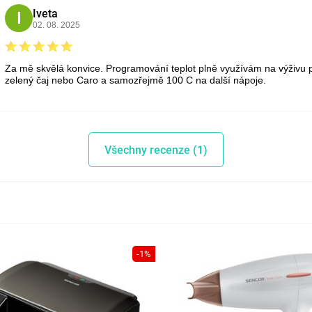
Iveta
I
02. 08. 2025
Za mě skvělá konvice. Programování teplot plně využívám na výživu pro
zelený čaj nebo Caro a samozřejmě 100 C na další nápoje.
Všechny recenze (1)
-1%