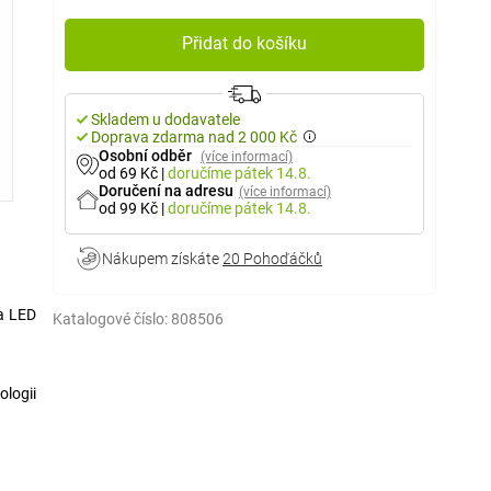
Přidat do košíku
Skladem u dodavatele
Doprava zdarma nad 2 000 Kč
Osobní odběr
(více informací)
od 69 Kč
|
doručíme
pátek 14.8.
Doručení na adresu
(více informací)
od 99 Kč
|
doručíme
pátek 14.8.
Nákupem získáte
20 Pohoďáčků
a LED
Katalogové číslo:
808506
ologii