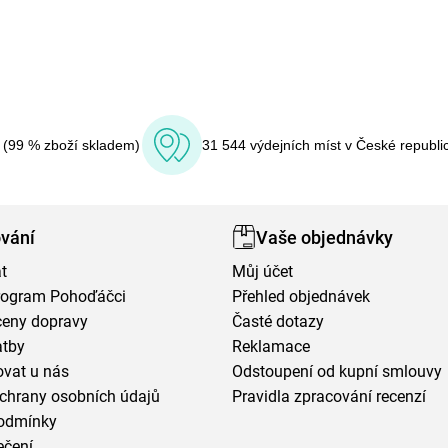
í (99 % zboží skladem)
31 544 výdejních míst v České republi
vání
Vaše objednávky
t
Můj účet
program Pohoďáčci
Přehled objednávek
ceny dopravy
Časté dotazy
atby
Reklamace
vat u nás
Odstoupení od kupní smlouvy
chrany osobních údajů
Pravidla zpracování recenzí
odmínky
ečení