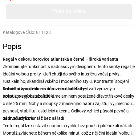
Přidat do košíku
Katalogové číslo:
811123
Popis
Regál v dekoru borovice atlantská a černé – široká varianta
Zkombinujte funkčnost s nadčasovým designem. Tento široký regál je
ideální volbou pro ty, kteří chtějí do svého interiéru vnést prvky
rustikálního, skandinávského i moderního stylu. Kontrastní spojení
černé barvy s dekorem borovice atlantská vytváří výrazný a
Robustní konstrukce s důrazem na detaily
sofistikovaný vizuální efekt.
Korpus je vyroben ze 100% melaminem potažené dřevotřískové desky
o síle 25 mm. Nohy a sloupky z masivního habru zajišťují výjimečnou
pevnost, stabilitu i estetický akcent. Celkový vzhled působí pevně a
zároveň stylově.
Jednoduchá montáž bez nářadí
Tento regál lze sestavit snadno a rychle bez použití jakéhokoli nářadí.
Montáž zvládnete během několika minut, což z něj činí ideální volbu i