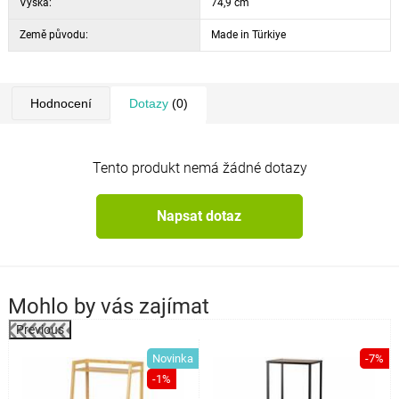
Výška:
74,9 cm
Země původu:
Made in Türkiye
Hodnocení
Dotazy
(0)
Tento produkt nemá žádné dotazy
Napsat dotaz
Mohlo by vás zajímat
Previous
Novinka
-7%
a
-1%