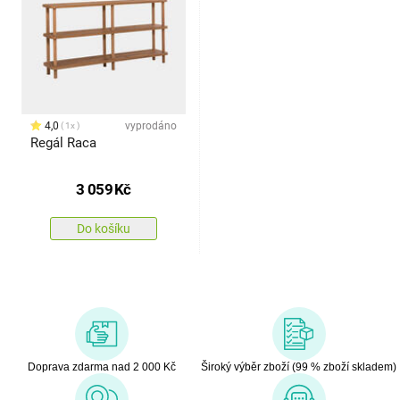
4,0
vyprodáno
1x
Regál Raca
3 059
Kč
Do košíku
Doprava zdarma nad 2 000 Kč
Široký výběr zboží (99 % zboží skladem)