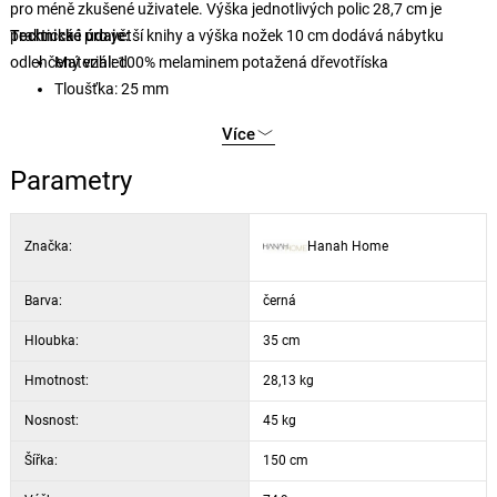
pro méně zkušené uživatele. Výška jednotlivých polic 28,7 cm je
praktická i pro větší knihy a výška nožek 10 cm dodává nábytku
Technické údaje:
odlehčený vzhled.
Materiál: 100% melaminem potažená dřevotříska
Tloušťka: 25 mm
Nohy a sloupky: 100% habrové dřevo
Více
Šířka: 150 cm
Výška: 74,9 cm
Parametry
Hloubka: 35 cm
Výška police: 28,7 cm
Značka:
Hanah Home
Výška nohou: 10 cm
Barva: černá a borovice atlantská
Barva:
černá
Hloubka:
35 cm
Hmotnost:
28,13 kg
Nosnost:
45 kg
Šířka:
150 cm