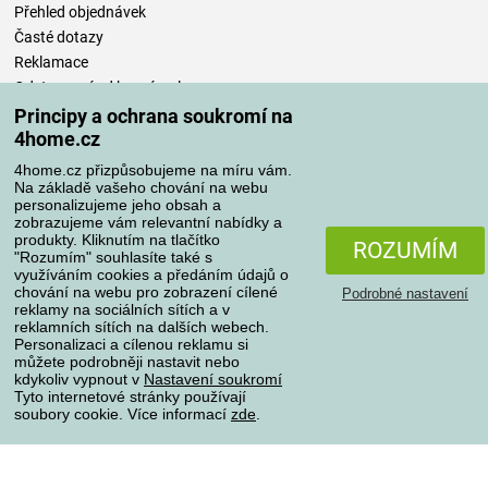
Přehled objednávek
Časté dotazy
Reklamace
Odstoupení od kupní smlouvy
Pravidla zpracování recenzí
Principy a ochrana soukromí na
4home.cz
Způsoby dopravy
4home.cz přizpůsobujeme na míru vám.
Na základě vašeho chování na webu
personalizujeme jeho obsah a
zobrazujeme vám relevantní nabídky a
produkty. Kliknutím na tlačítko
Způsoby platby
ROZUMÍM
"Rozumím" souhlasíte také s
využíváním cookies a předáním údajů o
chování na webu pro zobrazení cílené
Podrobné nastavení
reklamy na sociálních sítích a v
Spolehlivý obchod
reklamních sítích na dalších webech.
Personalizaci a cílenou reklamu si
můžete podrobněji nastavit nebo
kdykoliv vypnout v
Nastavení soukromí
Tyto internetové stránky používají
soubory cookie. Více informací
zde
.