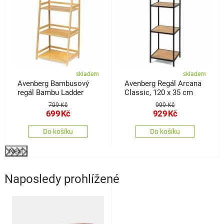
skladem
skladem
Avenberg Bambusový
Avenberg Regál Arcana
regál Bambu Ladder
Classic, 120 x 35 cm
709 Kč
999 Kč
699
Kč
929
Kč
Do košíku
Do košíku
Next
Naposledy prohlížené