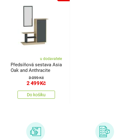
u dodavatele
Předsíňová sestava Asia
Oak and Anthracite
3 099 Kč
2 499
Kč
Do košíku