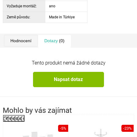
Vyžaduje montáž:
ano
Země původu:
Made in Türkiye
Hodnocení
Dotazy
(0)
Tento produkt nemá žádné dotazy
Napsat dotaz
Mohlo by vás zajímat
Previous
%
-5%
-23%