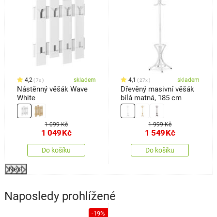
4,2
skladem
4,1
skladem
7x
27x
Nástěnný věšák Wave
Dřevěný masivní věšák
White
bílá matná, 185 cm
1 099 Kč
1 999 Kč
1 049
Kč
1 549
Kč
Do košíku
Do košíku
Next
Naposledy prohlížené
-19%