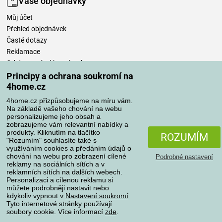
Vaše objednávky
Můj účet
Přehled objednávek
Časté dotazy
Reklamace
Odstoupení od kupní smlouvy
Pravidla zpracování recenzí
Principy a ochrana soukromí na
4home.cz
Způsoby dopravy
4home.cz přizpůsobujeme na míru vám.
Na základě vašeho chování na webu
personalizujeme jeho obsah a
zobrazujeme vám relevantní nabídky a
produkty. Kliknutím na tlačítko
Způsoby platby
ROZUMÍM
"Rozumím" souhlasíte také s
využíváním cookies a předáním údajů o
chování na webu pro zobrazení cílené
Podrobné nastavení
reklamy na sociálních sítích a v
Spolehlivý obchod
reklamních sítích na dalších webech.
Personalizaci a cílenou reklamu si
můžete podrobněji nastavit nebo
kdykoliv vypnout v
Nastavení soukromí
Tyto internetové stránky používají
soubory cookie. Více informací
zde
.