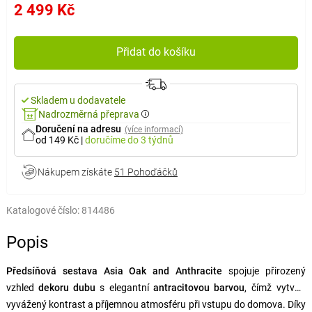
2 499 Kč
Přidat do košíku
Skladem u dodavatele
Nadrozměrná přeprava
Doručení na adresu
(více informací)
od 149 Kč
|
doručíme
do 3 týdnů
Nákupem získáte
51 Pohoďáčků
Katalogové číslo:
814486
Popis
Předsíňová sestava Asia Oak and Anthracite
spojuje přirozený
vzhled
dekoru dubu
s elegantní
antracitovou barvou
, čímž vytváří
vyvážený kontrast a příjemnou atmosféru při vstupu do domova. Díky