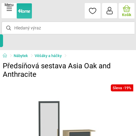
Menu
Košík
Nábytek
Věšáky a háčky
Předsíňová sestava Asia Oak and
Anthracite
Sleva -19%