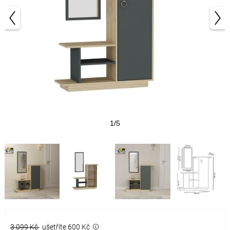
1/5
3 099 Kč
ušetříte 600 Kč