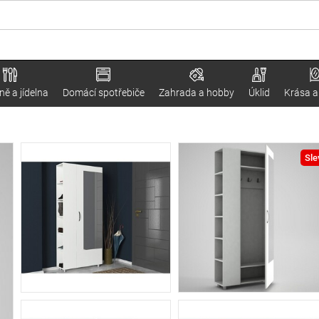
ě a jídelna
Domácí spotřebiče
Zahrada a hobby
Úklid
Krása a
Sle