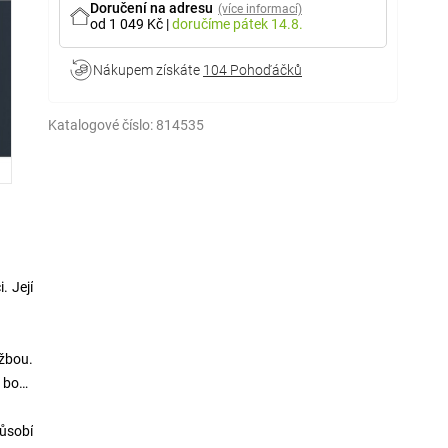
Doručení na adresu
(více informací)
od 1 049 Kč
|
doručíme
pátek 14.8.
Nákupem získáte
104 Pohoďáčků
Katalogové číslo:
814535
. Její
žbou.
 boty,
Působí