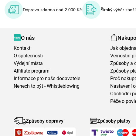
Doprava zdarma nad 2 000 Kč
Široký výběr zbož
O nás
Nakupo
Kontakt
Jak objedna
O společnosti
Věrnostní 
Výdejní místa
Způsoby a 
Affiliate program
Způsoby pl
Informace pro naše dodavatele
Proč nakupo
Nenech to být - Whistleblowing
Nastavení o
Obchodní p
Péče o povl
Způsoby dopravy
Způsoby platby