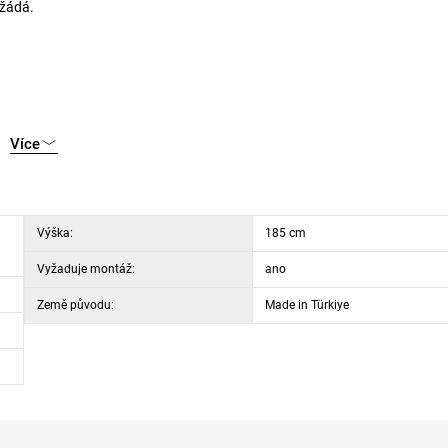
 žádá.
Více
Výška:
185 cm
Vyžaduje montáž:
ano
Země původu:
Made in Türkiye