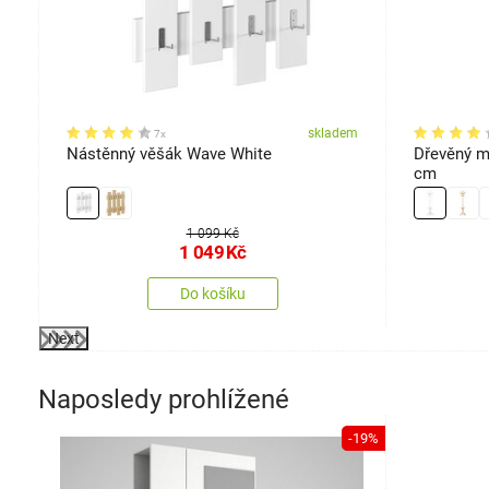
em
skladem
7x
Nástěnný věšák Wave White
Dřevěný m
cm
1 099 Kč
1 049
Kč
Do košíku
Next
Naposledy prohlížené
-19%