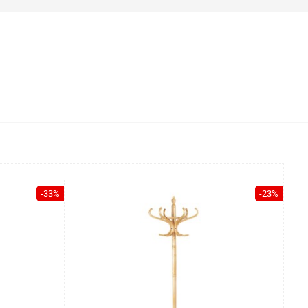
-33%
-23%