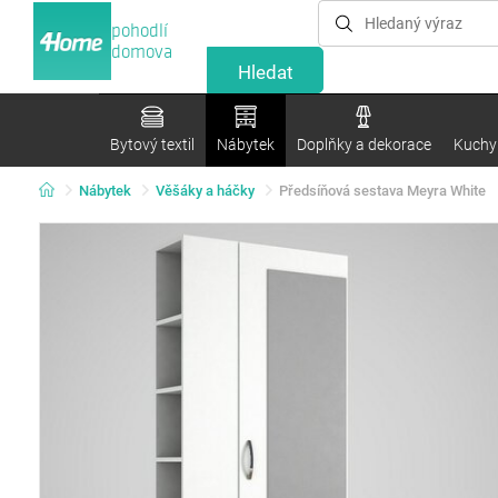
pohodlí
domova
Bytový textil
Nábytek
Doplňky a dekorace
Kuchyn
Nábytek
Věšáky a háčky
Předsíňová sestava Meyra White