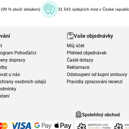
í (99 % zboží skladem)
31 543 výdejních míst v České republi
vání
Vaše objednávky
t
Můj účet
program Pohoďáčci
Přehled objednávek
ceny dopravy
Časté dotazy
atby
Reklamace
vat u nás
Odstoupení od kupní smlouvy
chrany osobních údajů
Pravidla zpracování recenzí
odmínky
ečení
Spolehlivý obchod