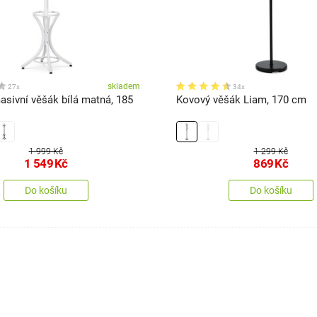
skladem
27x
34x
asivní věšák bílá matná, 185
Kovový věšák Liam, 170 cm
1 999 Kč
1 299 Kč
1 549
Kč
869
Kč
Do košíku
Do košíku