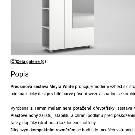
Celá galerie (6)
Popis
Předsíňová sestava Meyra White
propojuje moderní vzhled s čist
minimalistický design v
bílé barvě
působí svěže a snadno se kombin
Vyrobena z
18mm melaminem potažené dřevotřísky
, sestava 
Plastové nohy
zajišťují stabilitu a chrání podlahu před poškození
tašky, doplňky i drobnosti každodenní potřeby.
Díky svým
kompaktním rozměrům
se hodí i do menších vstupních 