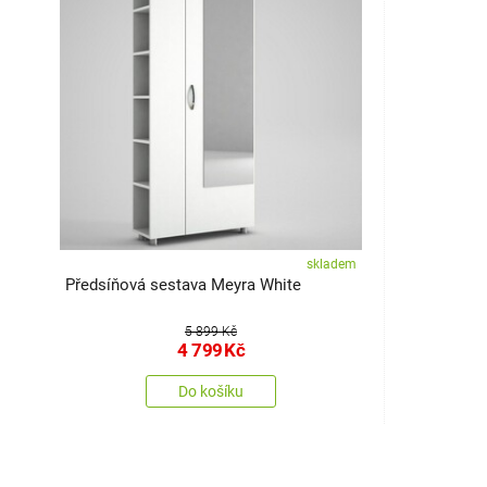
skladem
Předsíňová sestava Meyra White
5 899 Kč
4 799
Kč
Do košíku