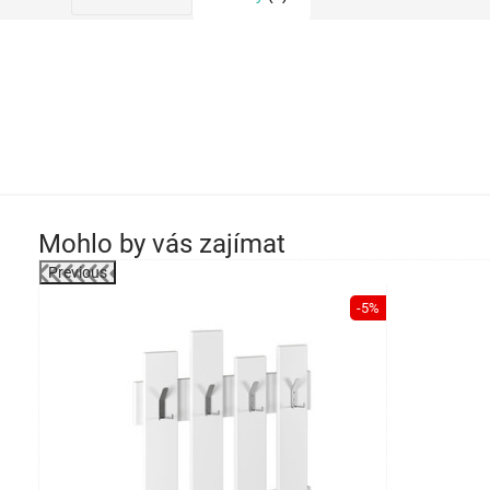
Mohlo by vás zajímat
Previous
-27%
-5%