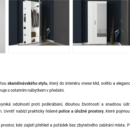
otou
skandinávského stylu
, který do interiéru vnese klid, světlo a eleganci
uje s ostatním nábytkem v předsíni.
vyniká odolností proti poškrábání, dlouhou životností a snadnou údr
m. Uvnitř nabízí prakticky řešené
police a úložné prostory
, které pojmou
prostor, kde zajistí přehled a pořádek bez zbytečného zabírání místa. 