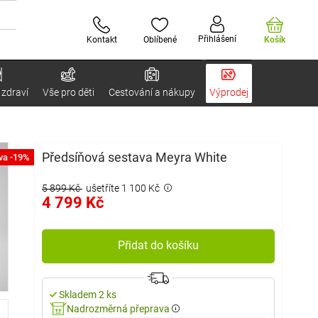
Přihlášení
Kontakt
Oblíbené
Košík
 zdraví
Vše pro děti
Cestování a nákupy
Výprodej
Předsíňová sestava Meyra White
va -19%
5 899 Kč
ušetříte 1 100 Kč
4 799 Kč
Přidat do košíku
Skladem 2 ks
Nadrozměrná přeprava