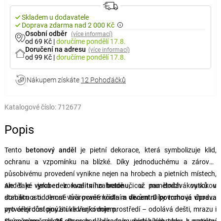
Skladem u dodavatele
Doprava zdarma nad 2 000 Kč
Osobní odběr
(více informací)
od 69 Kč
|
doručíme
pondělí 17.8.
Doručení na adresu
(více informací)
od 99 Kč
|
doručíme
pondělí 17.8.
Nákupem získáte
12 Pohoďáčků
Katalogové číslo:
712677
Popis
Tento
betonový anděl
je pietní dekorace, která symbolizuje klid,
ochranu a vzpomínku na blízké. Díky jednoduchému a zároveň
působivému provedení vynikne nejen na hrobech a pietních místech,
ale také jako dekorace v zahradě či u pamětních koutků v
Anděl je
vyroben z kvalitního betonu
, což mu dodává vysokou
domácnosti. Jemně tvarované křídla a
stabilitu a odolnost vůči povětrnostním vlivům. Díky tomu je vhodný
decentní povrchová úprava
vytvářejí důstojný a uklidňující dojem.
pro celoroční použití ve venkovním prostředí – odolává dešti, mrazu i