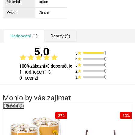
Materiál:
beton
Výška:
25 cm
Hodnocení
(1)
Dotazy
(0)
5,0
1
5
0
4
0
3
100% zákazníků doporučuje
0
2
1 hodnocení
0
1
0 recenzí
Mohlo by vás zajímat
Previous
%
-37%
-30%