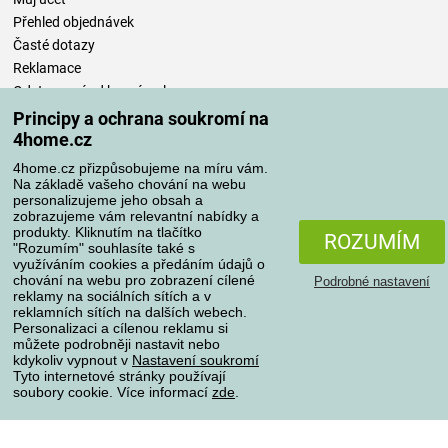
Přehled objednávek
Časté dotazy
Reklamace
Odstoupení od kupní smlouvy
Pravidla zpracování recenzí
Principy a ochrana soukromí na
4home.cz
Způsoby dopravy
4home.cz přizpůsobujeme na míru vám.
Na základě vašeho chování na webu
personalizujeme jeho obsah a
zobrazujeme vám relevantní nabídky a
produkty. Kliknutím na tlačítko
Způsoby platby
ROZUMÍM
"Rozumím" souhlasíte také s
využíváním cookies a předáním údajů o
chování na webu pro zobrazení cílené
Podrobné nastavení
reklamy na sociálních sítích a v
Spolehlivý obchod
reklamních sítích na dalších webech.
Personalizaci a cílenou reklamu si
můžete podrobněji nastavit nebo
kdykoliv vypnout v
Nastavení soukromí
Tyto internetové stránky používají
soubory cookie. Více informací
zde
.