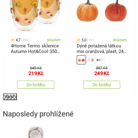
4,7
skladem
5,0
skladem
22x
1x
4Home Termo sklenice
Dýně potažená látkou
Autumn Hot&Cool 350
mix oranžová, plast, 24
ml, 2 ks
ks. pr. 4 cm
349 Kč
357 Kč
219
Kč
249
Kč
Do košíku
Do košíku
Next
Naposledy prohlížené