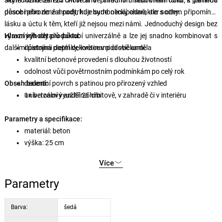
slunečnímu záření. Povrch v přírodním šedobílém tónu s patinou
Svým rozměrem
25 cm
se anděl snadno umístí k náhrobku, k pamětní
působí přirozeně a podtrhuje symbolický charakter sochy.
desce nebo do zahrady, kde bude nenápadně, ale s citem připomínat
lásku a úctu k těm, kteří již nejsou mezi námi. Jednoduchý design bez
výrazných detailů působí univerzálně a lze jej snadno kombinovat s
Hlavní výhody produktu:
dalšími pietními doplňky, květinami či svíčkami.
důstojná pietní dekorace v podobě anděla
kvalitní betonové provedení s dlouhou životností
odolnost vůči povětrnostním podmínkám po celý rok
Obsah balení:
decentní povrch s patinou pro přirozený vzhled
univerzální využití na hřbitově, v zahradě či v interiéru
1x betonový anděl 25 cm
Parametry a specifikace:
materiál: beton
výška: 25 cm
barva: šedobílá s patinou
Více
využití: pietní dekorace, venkovní i vnitřní umístění
Parametry
Barva:
šedá