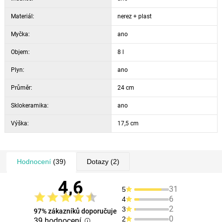
Materiál:
nerez + plast
Myčka:
ano
Objem:
8 l
Plyn:
ano
Průměr:
24 cm
Sklokeramika:
ano
Výška:
17,5 cm
Hodnocení
(39)
Dotazy
(2)
4,6
31
5
6
4
2
3
97% zákazníků doporučuje
0
2
39 hodnocení