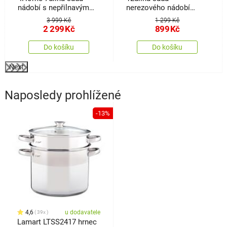
nádobí s nepřilnavým
nerezového nádobí
povrchem Titanium
Celeste
3 999 Kč
1 299 Kč
2 299
Kč
899
Kč
Do košíku
Do košíku
Next
Naposledy prohlížené
-13%
4,6
u dodavatele
39x
Lamart LTSS2417 hrnec