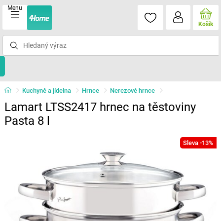
Menu
Košík
Kuchyně a jídelna
Hrnce
Nerezové hrnce
Lamart LTSS2417 hrnec na těstoviny
Pasta 8 l
Sleva -13%