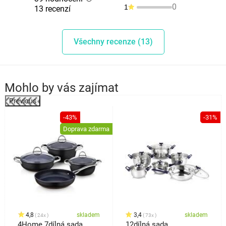
0
1
13 recenzí
Všechny recenze (13)
Mohlo by vás zajímat
Previous
-43%
-31%
Doprava zdarma
4,8
skladem
3,4
skladem
24x
73x
4Home 7dílná sada
12dílná sada