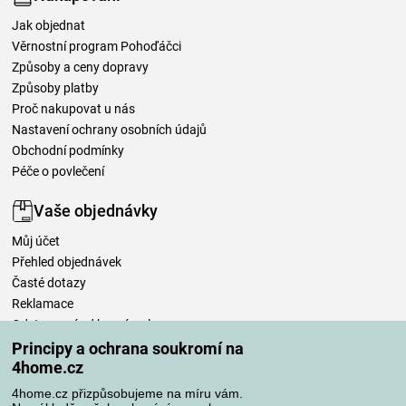
Jak objednat
Věrnostní program Pohoďáčci
Způsoby a ceny dopravy
Způsoby platby
Proč nakupovat u nás
Nastavení ochrany osobních údajů
Obchodní podmínky
Péče o povlečení
Vaše objednávky
Můj účet
Přehled objednávek
Časté dotazy
Reklamace
Odstoupení od kupní smlouvy
Pravidla zpracování recenzí
Principy a ochrana soukromí na
4home.cz
Způsoby dopravy
4home.cz přizpůsobujeme na míru vám.