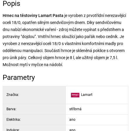
Popis
Hrnec na těstoviny Lamart Pasta
je vyroben z prvotřídní nerezavějící
oceli 18/0, opatřen silným sendvičovým dnem. Díky sendvičovému
dnu nabízí ekonomické vaření - zdroj můžete vypínat s předstihem a
potraviny "dojdou". Vnitřní hrnec sloužící jako pařák nebo cedník. Je
vyroben z nerezavějící oceli 18/0 s vlastními komfortními madly pro
oddělenou manipulaci. Součástí hrnce je skleněná poklice s otvorem
pro únik páry. Celkový objem hrnce je 8 l, ale užitný objem je 7,5 l.
Možnost mytí v myčce na nádobí.
Parametry
Značka:
Lamart
Barva:
stříbrná
Elektrika:
ano
Indukce:
ano