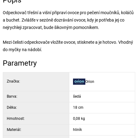
Popis
Odpeckovač třešní a višní připraví ovoce pro pečení moučníků, koláčů
a buchet. Zvlášťe v sezóně dozrávání ovoce, kdy je potřeba jej co
nejrychleji zpracovat, bude šikovným pomocníkem.
Mezi čelisti odpeckovače vložíte ovoce, stisknete a je hotovo. Vhodný
do myčky na nádobí.
Parametry
Značka:
Orion
Barva:
šedá
Délka:
18 cm
Hmotnost:
0,08 kg
Materiál:
hliník