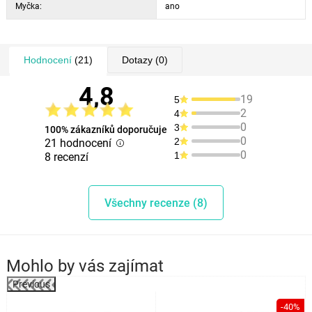
Myčka:
ano
Hodnocení
(21)
Dotazy
(0)
4,8
19
5
2
4
0
3
100% zákazníků doporučuje
0
2
21 hodnocení
0
1
8 recenzí
Všechny recenze (8)
Mohlo by vás zajímat
Previous
%
-40%