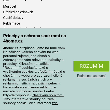
Můj účet
Přehled objednávek
Časté dotazy
Reklamace
Odstoupení od kupní smlouvy
Pravidla zpracování recenzí
Principy a ochrana soukromí na
4home.cz
Způsoby dopravy
4home.cz přizpůsobujeme na míru vám.
Na základě vašeho chování na webu
personalizujeme jeho obsah a
zobrazujeme vám relevantní nabídky a
produkty. Kliknutím na tlačítko
Způsoby platby
ROZUMÍM
"Rozumím" souhlasíte také s
využíváním cookies a předáním údajů o
chování na webu pro zobrazení cílené
Podrobné nastavení
reklamy na sociálních sítích a v
Spolehlivý obchod
reklamních sítích na dalších webech.
Personalizaci a cílenou reklamu si
můžete podrobněji nastavit nebo
kdykoliv vypnout v
Nastavení soukromí
Tyto internetové stránky používají
soubory cookie. Více informací
zde
.