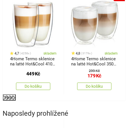
4,7
skladem
4,8
skladem
4258x
3179x
4Home Termo sklenice
4Home Termo sklenice
na latté Hot&Cool 410
na latté Hot&Cool 350
ml, 2 ks
ml, 2 ks
299 Kč
449
Kč
179
Kč
Do košíku
Do košíku
Next
Naposledy prohlížené