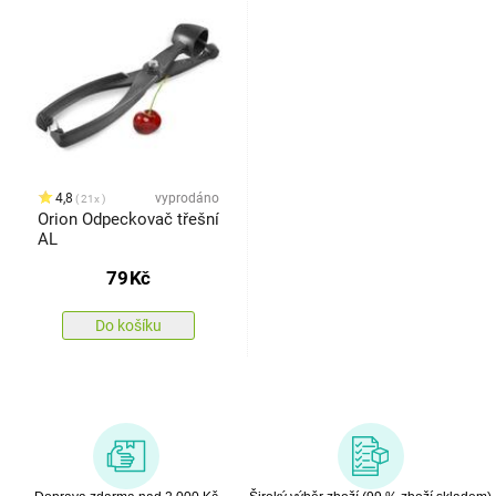
4,8
vyprodáno
21x
Orion Odpeckovač třešní
AL
79
Kč
Do košíku