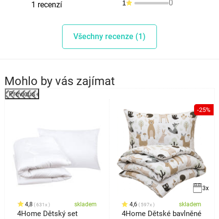
0
1
1 recenzí
Všechny recenze (1)
Mohlo by vás zajímat
Previous
%
-25%
3x
4,8
skladem
4,6
skladem
631x
597x
4Home Dětský set
4Home Dětské bavlněné