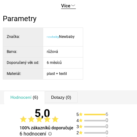
přední otočná kolečka pro lepší ovladatelnost
Více
bezpečnostní gumové podložky
Parametry
jednoduše nastavitelná výška a jednoduché skládání
rozměry cca 75 x 70 cm
nosnost do 12 kg
Značka:
Newbaby
splňuje normy EN 71 a EN 1273
Barva:
růžová
Doporučený věk od:
6 měsíců
Materiál:
plast + textil
Hodnocení
(6)
Dotazy
(0)
5,0
6
5
0
4
0
3
100% zákazníků doporučuje
0
2
6 hodnocení