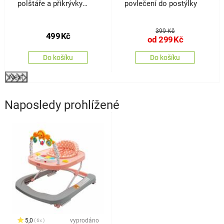
polštáře a přikrývky
povlečení do postýlky
Baby, 100 x 135 cm, 40 x
60 cm
399 Kč
499
Kč
od
299
Kč
Do košíku
Do košíku
Next
Naposledy prohlížené
5,0
vyprodáno
6x