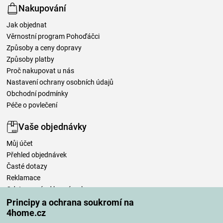
Nakupování
Jak objednat
Věrnostní program Pohoďáčci
Způsoby a ceny dopravy
Způsoby platby
Proč nakupovat u nás
Nastavení ochrany osobních údajů
Obchodní podmínky
Péče o povlečení
Vaše objednávky
Můj účet
Přehled objednávek
Časté dotazy
Reklamace
Odstoupení od kupní smlouvy
Pravidla zpracování recenzí
Principy a ochrana soukromí na
4home.cz