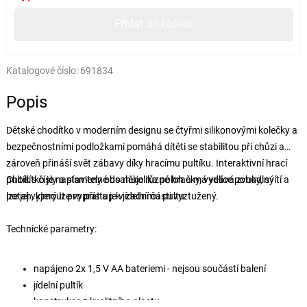
Přidat do košíku
Katalogové číslo:
691834
Popis
Dětské chodítko v moderním designu se čtyřmi silikonovými kolečky a
bezpečnostními podložkami pomáhá dítěti se stabilitou při chůzi a
zároveň přináší svět zábavy díky hracímu pultíku. Interaktivní hrací
pultík s čísly a písmeny obsahuje různé hračky, vydává zvuky, svítí a
Chodítko je nastavitelné do několika poloh a má velice pohodlný
lze jej vyjmout pro přístup k jídelnímu pultu.
potah, který lze vyprat a je v zadní části vyztužený.
Technické parametry:
napájeno 2x 1,5 V AA bateriemi - nejsou součástí balení
jídelní pultík
konstrukce z kvalitního plastu