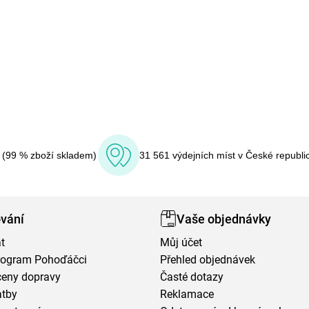
í (99 % zboží skladem)
31 561 výdejních míst v České republi
vání
Vaše objednávky
t
Můj účet
program Pohoďáčci
Přehled objednávek
ceny dopravy
Časté dotazy
atby
Reklamace