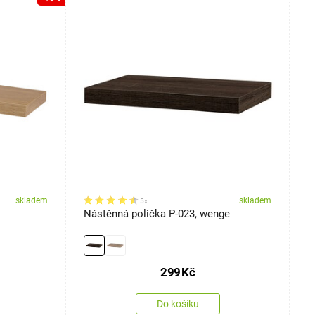
skladem
skladem
5x
Nástěnná polička P-023, wenge
N
299
Kč
Do košíku