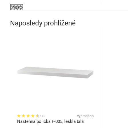
Next
Naposledy prohlížené
vyprodáno
14x
Nástěnná polička P-005, lesklá bílá