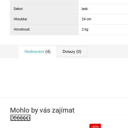
Dekor:
lesk
Hloubka:
24 cm
Hmotnost:
2 kg
Hodnocení
(4)
Dotazy
(0)
Mohlo by vás zajímat
Previous
-9%
-30%