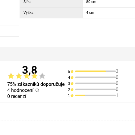
Šířka:
80 cm
Výška:
4 cm
3,8
3
5
0
4
0
3
75% zákazníků doporučuje
0
2
4 hodnocení
1
1
0 recenzí