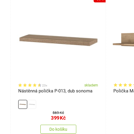
em
skladem
23x
Nástěnná polička P-013, dub sonoma
Polička M
569 Kč
399
Kč
Do košíku