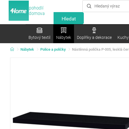
pohodlí
domova
Bytový textil
Nábytek
Doplňky a dekorace
Kuchyn
Nábytek
Police a poličky
Nástěnná polička P-005, lesklá če