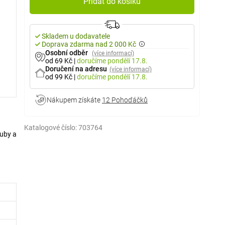
Přidat do košíku
Skladem u dodavatele
Doprava zdarma nad 2 000 Kč
Osobní odběr
(více informací)
od 69 Kč
|
doručíme
pondělí 17.8.
Doručení na adresu
(více informací)
od 99 Kč
|
doručíme
pondělí 17.8.
Nákupem získáte
12 Pohoďáčků
Katalogové číslo:
703764
ouby a