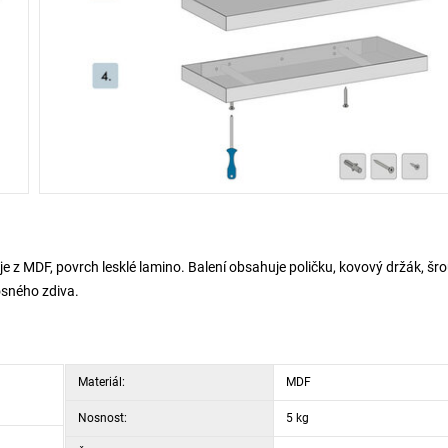
je z MDF, povrch lesklé lamino. Balení obsahuje poličku, kovový držák, šr
osného zdiva.
Materiál:
MDF
Nosnost:
5 kg