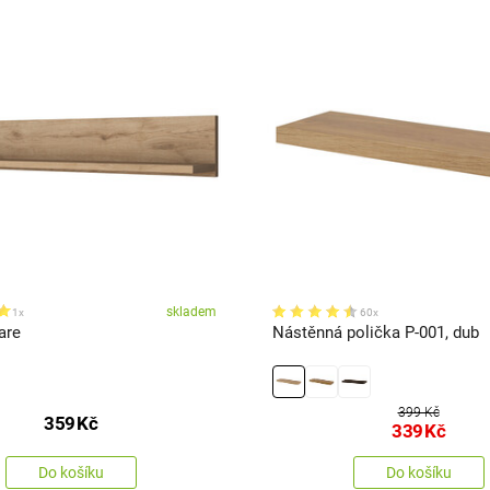
skladem
1x
60x
are
Nástěnná polička P-001, dub
399 Kč
359
Kč
339
Kč
Do košíku
Do košíku