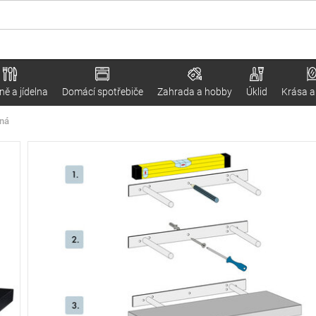
ě a jídelna
Domácí spotřebiče
Zahrada a hobby
Úklid
Krása a
rná