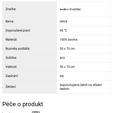
Značka:
Kvalitex
Barva:
černá
Doporučené praní:
60 °C
Materiál:
100% bavlna
Rozměry polštáře:
50 x 70 cm
Sušička:
ano
Velikost:
50 x 70 cm
Zapínání:
zip
doporučujeme žehlit na střední
Žehlení:
teplotu
Péče o produkt