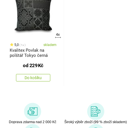
4x
5,0
skladem
1x
Kvalitex Povlak na
polštář Tokyo černá
od
229
Kč
Do košíku
Doprava zdarma nad 2 000 Kč
Široký výběr zboží (99 % zboží skladem)