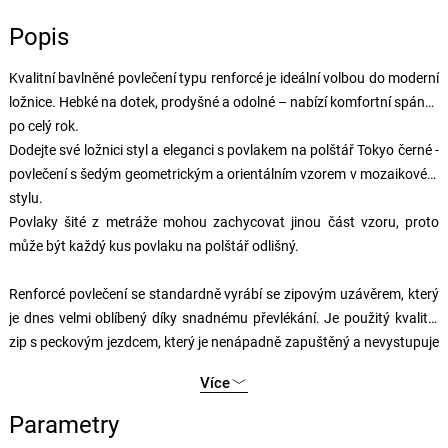
Popis
Kvalitní bavlněné povlečení typu renforcé je ideální volbou do moderní
ložnice. Hebké na dotek, prodyšné a odolné – nabízí komfortní spánek
po celý rok.
Dodejte své ložnici styl a eleganci s povlakem na polštář Tokyo černé -
povlečení s šedým geometrickým a orientálním vzorem v mozaikovém
stylu.
Povlaky šité z metráže mohou zachycovat jinou část vzoru, proto
může být každý kus povlaku na polštář odlišný.
Renforcé povlečení se standardně vyrábí se zipovým uzávěrem, který
je dnes velmi oblíbený díky snadnému převlékání. Je použitý kvalitní
zip s peckovým jezdcem, který je nenápadně zapuštěný a nevystupuje
z povlečení.
Více
Parametry