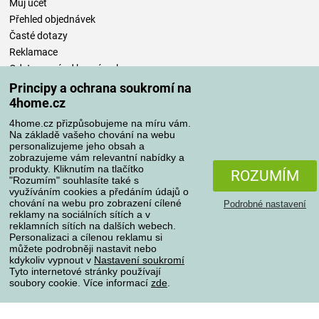
Můj účet
Přehled objednávek
Časté dotazy
Reklamace
Odstoupení od kupní smlouvy
Pravidla zpracování recenzí
Principy a ochrana soukromí na
4home.cz
Způsoby dopravy
4home.cz přizpůsobujeme na míru vám.
Na základě vašeho chování na webu
personalizujeme jeho obsah a
zobrazujeme vám relevantní nabídky a
produkty. Kliknutím na tlačítko
Způsoby platby
ROZUMÍM
"Rozumím" souhlasíte také s
využíváním cookies a předáním údajů o
chování na webu pro zobrazení cílené
Podrobné nastavení
reklamy na sociálních sítích a v
Spolehlivý obchod
reklamních sítích na dalších webech.
Personalizaci a cílenou reklamu si
můžete podrobněji nastavit nebo
kdykoliv vypnout v
Nastavení soukromí
Tyto internetové stránky používají
soubory cookie. Více informací
zde
.