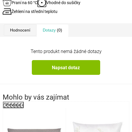
Praní na 60 °C
Vhodné do sušičky
Žehlení na střední teplotu
Hodnocení
Dotazy
(0)
Tento produkt nemá žádné dotazy
Napsat dotaz
Mohlo by vás zajímat
Previous
k