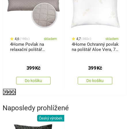
4,6
skladem
4,7
skladem
190x
302x
4Home Povlak na
4Home Ochranný povlak
relaxační polštář
na polštář Aloe Vera, 70
Náhradní manžel Orient
x 90 cm
šedá, 50 x 150 cm
399
Kč
399
Kč
Do košíku
Do košíku
Next
Naposledy prohlížené
Český výrobek